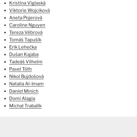
Kristína Víglaská
Viktorie Wojciková
Aneta Pojerová
Caroline Nguyen
Tereza Vébrová
Tomáš Tapušík
Erik Lehečka
Dušan Kajaba
Tadeáš Vilhelm
Pavel Tóth
Nikol Bujdošová
Natalia Al-Imam
Daniel Minich
Domi Alagia
Michal Trabalík