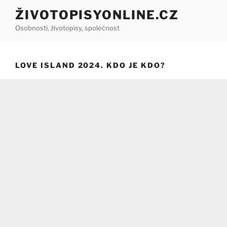
Přejít
ŽIVOTOPISYONLINE.CZ
k
Osobnosti, životopisy, společnost
obsahu
webu
LOVE ISLAND 2024. KDO JE KDO?