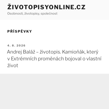
Přejít
ŽIVOTOPISYONLINE.CZ
k
Osobnosti, životopisy, společnost
obsahu
webu
PŘÍSPĚVKY
PUBLIKOVÁNO
4. 8. 2026
Andrej Baláž – životopis. Kamioňák, který
v Extrémních proměnách bojoval o vlastní
život