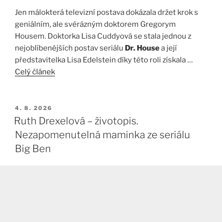
Jen málokterá televizní postava dokázala držet krok s
geniálním, ale svérázným doktorem Gregorym
Housem. Doktorka Lisa Cuddyová se stala jednou z
nejoblíbenějších postav seriálu
Dr. House
a její
představitelka Lisa Edelstein díky této roli získala …
Celý článek
PUBLIKOVÁNO
4. 8. 2026
Ruth Drexelová – životopis.
Nezapomenutelná maminka ze seriálu
Big Ben