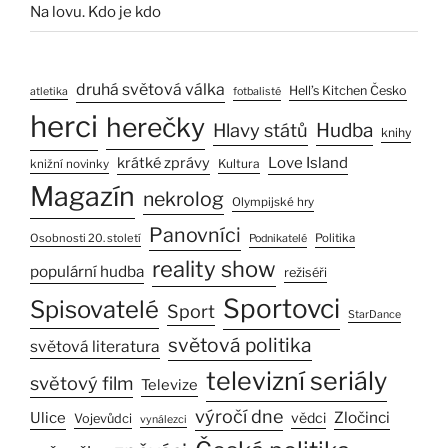
Na lovu. Kdo je kdo
druhá světová válka
Hell’s Kitchen Česko
atletika
fotbalisté
herci
herečky
Hlavy států
Hudba
knihy
Love Island
krátké zprávy
Kultura
knižní novinky
Magazín
nekrolog
Olympijské hry
Panovníci
Osobnosti 20. století
Politika
Podnikatelé
reality show
populární hudba
režiséři
Sportovci
Spisovatelé
Sport
StarDance
světová politika
světová literatura
televizní seriály
světový film
Televize
výročí dne
Zločinci
Ulice
vědci
Vojevůdci
vynálezci