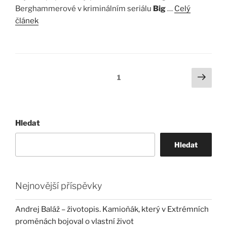
Berghammerové v kriminálním seriálu
Big
…
Celý
článek
Stránkování
Další
Stránka:
1
strá
příspěvků
Hledat
Hledat
Nejnovější příspěvky
Andrej Baláž – životopis. Kamioňák, který v Extrémních
proměnách bojoval o vlastní život