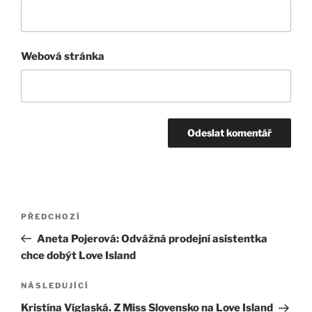
Webová stránka
Navigace
Předchozí
PŘEDCHOZÍ
pro
příspěvek
Aneta Pojerová: Odvážná prodejní asistentka
příspěvek
chce dobýt Love Island
Následující
NÁSLEDUJÍCÍ
příspěvek
Kristína Víglaská. Z Miss Slovensko na Love Island