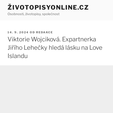
Přejít
ŽIVOTOPISYONLINE.CZ
k
Osobnosti, životopisy, společnost
obsahu
webu
PUBLIKOVÁNO
14. 9. 2024
OD
REDAKCE
Viktorie Wojciková. Expartnerka
Jiřího Lehečky hledá lásku na Love
Islandu