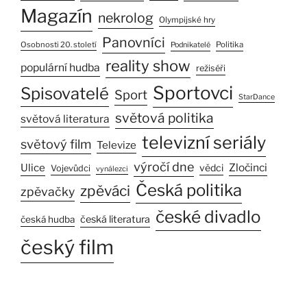
Magazín
nekrolog
Olympijské hry
Panovníci
Osobnosti 20. století
Politika
Podnikatelé
reality show
populární hudba
režiséři
Sportovci
Spisovatelé
Sport
StarDance
světová politika
světová literatura
televizní seriály
světový film
Televize
výročí dne
Ulice
Zločinci
vědci
Vojevůdci
vynálezci
Česká politika
zpěváci
zpěvačky
české divadlo
česká literatura
česká hudba
český film