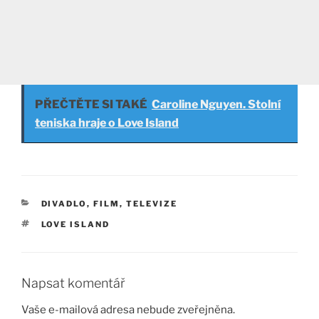
PŘEČTĚTE SI TAKÉ
Caroline Nguyen. Stolní
teniska hraje o Love Island
RUBRIKY
DIVADLO, FILM, TELEVIZE
ŠTÍTKY
LOVE ISLAND
Napsat komentář
Vaše e-mailová adresa nebude zveřejněna.