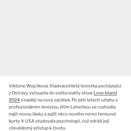
Viktorie Wojciková, třiadvacetiletá tenistka pocházející
z Ostravy, vstoupila do světa reality show
Love Island
2024
s nadějí na nový začátek. Po pěti letech vztahu s
profesionálním tenistou Jiřím Lehečkou se rozhodla
najít novou lásku a zažít něco nového mimo tenisové
kurty. V USA studovala psychologii, což odráží její
cílevědomý přístup k životu.