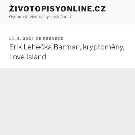
Přejít
ŽIVOTOPISYONLINE.CZ
k
Osobnosti, životopisy, společnost
obsahu
webu
PUBLIKOVÁNO
14. 9. 2024
OD
REDAKCE
Erik Lehečka.Barman, kryptoměny,
Love Island