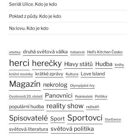
Seriál Ulice. Kdo je kdo
Poklad z půdy. Kdo je kdo
Na lovu. Kdo je kdo
druhá světová válka
Hell’s Kitchen Česko
atletika
fotbalisté
herci
herečky
Hlavy států
Hudba
knihy
Love Island
krátké zprávy
Kultura
knižní novinky
Magazín
nekrolog
Olympijské hry
Panovníci
Osobnosti 20. století
Politika
Podnikatelé
reality show
populární hudba
režiséři
Sportovci
Spisovatelé
Sport
StarDance
světová politika
světová literatura