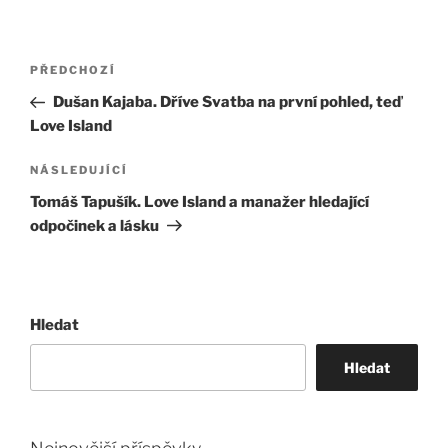
Navigace
Předchozí
PŘEDCHOZÍ
pro
příspěvek
Dušan Kajaba. Dříve Svatba na první pohled, teď
příspěvek
Love Island
Následující
NÁSLEDUJÍCÍ
příspěvek
Tomáš Tapušík. Love Island a manažer hledající
odpočinek a lásku
Hledat
Hledat