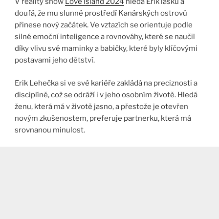
V reality show
Love Island 2024
hledá Erik lásku a
doufá, že mu slunné prostředí Kanárských ostrovů
přinese nový začátek. Ve vztazích se orientuje podle
silné emoční inteligence a rovnováhy, které se naučil
díky vlivu své maminky a babičky, které byly klíčovými
postavami jeho dětství.
Erik Lehečka si ve své kariéře zakládá na preciznosti a
disciplíně, což se odráží i v jeho osobním životě. Hledá
ženu, která má v životě jasno, a přestože je otevřen
novým zkušenostem, preferuje partnerku, která má
srovnanou minulost.