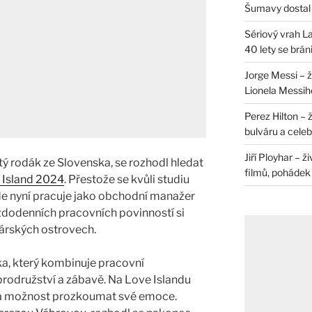
Šumavy dostal 
Sériový vrah La
40 lety se brán
Jorge Messi – 
Lionela Messih
Perez Hilton – 
bulváru a celeb
Jiří Ployhar – 
ý rodák ze Slovenska, se rozhodl hledat
filmů, pohádek i
 Island 2024
. Přestože se kvůli studiu
de nyní pracuje jako obchodní manažer
ždodenních pracovních povinností si
árských ostrovech.
a, který kombinuje pracovní
odružství a zábavě. Na Love Islandu
y a možnost prozkoumat své emoce.