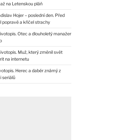
až na Letenskou pláň
dislav Hojer – poslední den. Před
il popravě a křičel strachy
životopis. Otec a dlouholetý manažer
o
životopis. Muž, který změnil svět
rit na internetu
životopis. Herec a dabér známý z
 seriálů