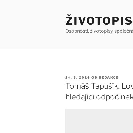
Přejít
k
ŽIVOTOPIS
obsahu
webu
Osobnosti, životopisy, společn
PUBLIKOVÁNO
14. 9. 2024
OD
REDAKCE
Tomáš Tapušík. Lov
hledající odpočinek