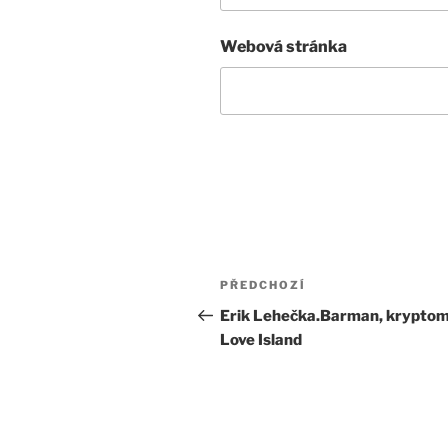
Webová stránka
Navigace
Předchozí
PŘEDCHOZÍ
pro
příspěvek
Erik Lehečka.Barman, kryptom
Love Island
příspěvek