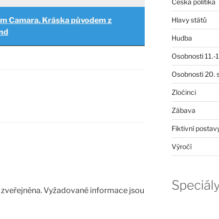
Česká politika
Hlavy států
am Camara. Kráska původem z
and
Hudba
Osobnosti 11.-19
Osobnosti 20. s
Zločinci
Zábava
Fiktivní postav
Výročí
Speciál
zveřejněna.
Vyžadované informace jsou