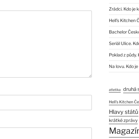
Zrádci. Kdo je 
Hell’s Kitchen 
Bachelor Česk
Seriál Ulice. Kd
Poklad z půdy. 
Na lovu. Kdo je
druhá 
atletika
Hell’s Kitchen Č
Hlavy států
krátké zprávy
Magazí