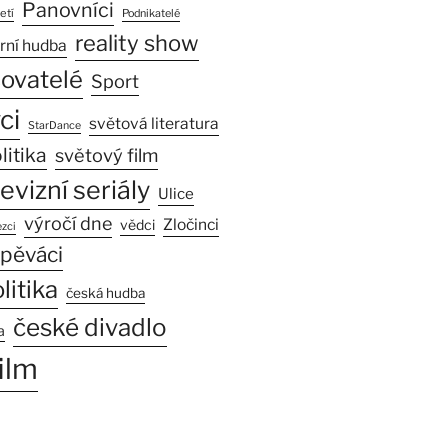
Panovníci
etí
Podnikatelé
reality show
rní hudba
sovatelé
Sport
ci
světová literatura
StarDance
litika
světový film
levizní seriály
Ulice
výročí dne
Zločinci
vědci
zci
pěváci
litika
česká hudba
české divadlo
a
ilm