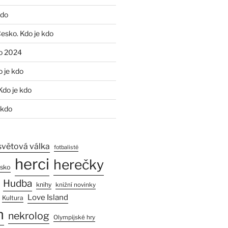
kdo
Česko. Kdo je kdo
o 2024
o je kdo
Kdo je kdo
 kdo
světová válka
fotbalisté
herci
herečky
esko
Hudba
knihy
knižní novinky
Love Island
Kultura
n
nekrolog
Olympijské hry