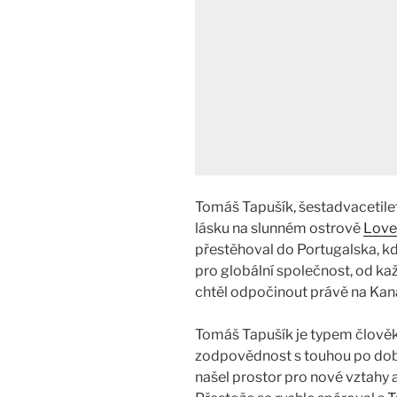
Tomáš Tapušík, šestadvacetilet
lásku na slunném ostrově
Love
přestěhoval do Portugalska, k
pro globální společnost, od ka
chtěl odpočinout právě na Kan
Tomáš Tapušík je typem člověk
zodpovědnost s touhou po dobr
našel prostor pro nové vztah