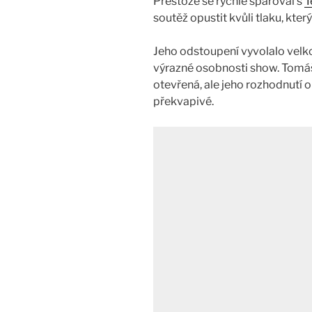
Přestože se rychle spároval s
T
soutěž opustit kvůli tlaku, který
Jeho odstoupení vyvolalo velko
výrazné osobnosti show. Tomáš
otevřená, ale jeho rozhodnutí 
překvapivé​.