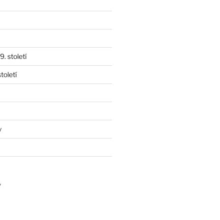
. století
toletí
y
y