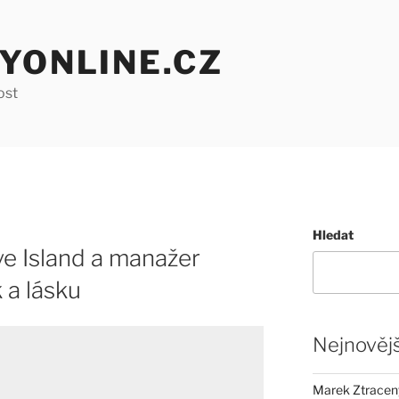
YONLINE.CZ
ost
Hledat
e Island a manažer
 a lásku
Nejnovějš
Marek Ztracený 