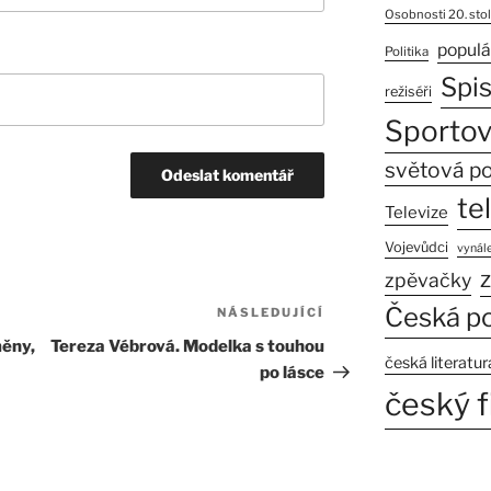
Osobnosti 20. stol
populá
Politika
Spi
režiséři
Sportov
světová po
te
Televize
Vojevůdci
vynále
z
zpěvačky
Česká po
NÁSLEDUJÍCÍ
Následující
příspěvek
ěny,
Tereza Vébrová. Modelka s touhou
česká literatur
po lásce
český f