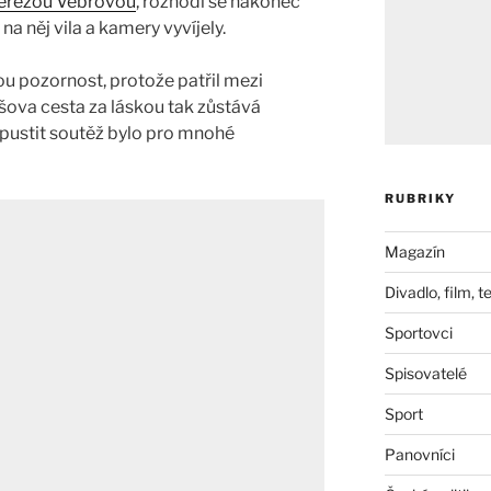
erezou Vébrovou
, rozhodl se nakonec
 na něj vila a kamery vyvíjely.
u pozornost, protože patřil mezi
ova cesta za láskou tak zůstává
opustit soutěž bylo pro mnohé
RUBRIKY
Magazín
Divadlo, film, t
Sportovci
Spisovatelé
Sport
Panovníci