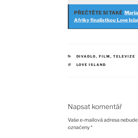
PŘEČTĚTE SI TAKÉ
Mari
Afriky finalistkou Love Isl
RUBRIKY
DIVADLO, FILM, TELEVIZE
ŠTÍTKY
LOVE ISLAND
Napsat komentář
Vaše e-mailová adresa nebude 
označeny
*