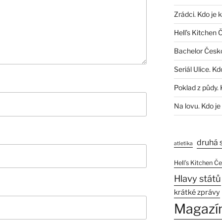
Zrádci. Kdo je 
Hell’s Kitchen 
Bachelor Česk
Seriál Ulice. Kd
Poklad z půdy. 
Na lovu. Kdo je
druhá 
atletika
Hell’s Kitchen Č
Hlavy států
krátké zprávy
Magazí