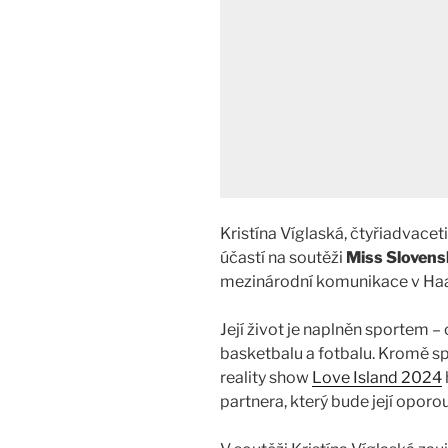
Kristína Víglaská, čtyřiadvacet
účastí na soutěži
Miss Sloven
mezinárodní komunikace v Haag
Její život je naplněn sportem –
basketbalu a fotbalu. Kromě sp
reality show
Love Island 2024
partnera, který bude její oporou