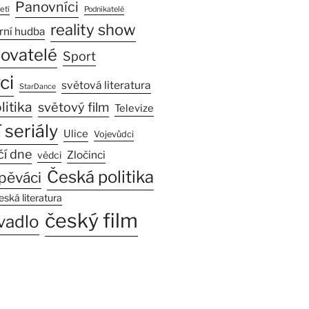
Panovníci
etí
Podnikatelé
reality show
rní hudba
sovatelé
Sport
ci
světová literatura
StarDance
litika
světový film
Televize
 seriály
Ulice
Vojevůdci
čí dne
Zločinci
vědci
Česká politika
pěváci
eská literatura
český film
vadlo