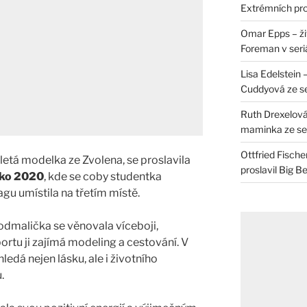
Extrémních pro
Omar Epps – živ
Foreman v seri
Lisa Edelstein 
Cuddyová ze se
Ruth Drexelová
maminka ze ser
Ottfried Fische
iletá modelka ze Zvolena, se proslavila
proslavil Big B
sko 2020
, kde se coby studentka
u umístila na třetím místě.
 odmalička se věnovala víceboji,
ortu ji zajímá modeling a cestování. V
hledá nejen lásku, ale i životního
.