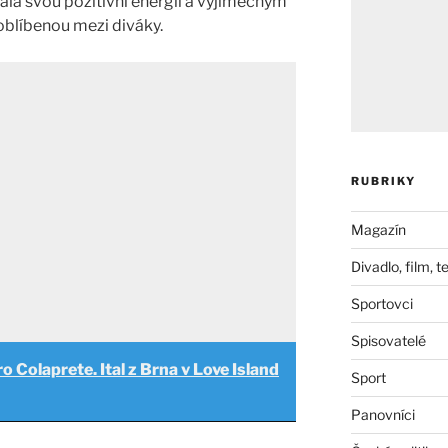
jala svou pozitivní energií a výjimečným
 oblíbenou mezi diváky.
RUBRIKY
Magazín
Divadlo, film, t
Sportovci
Spisovatelé
o Colaprete. Ital z Brna v Love Island
Sport
Panovníci