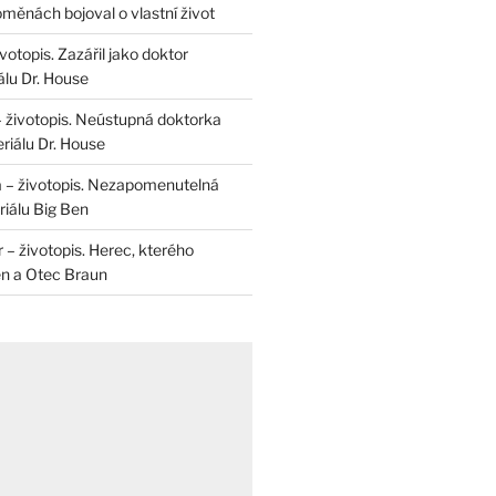
měnách bojoval o vlastní život
otopis. Zazářil jako doktor
álu Dr. House
– životopis. Neústupná doktorka
riálu Dr. House
 – životopis. Nezapomenutelná
iálu Big Ben
r – životopis. Herec, kterého
en a Otec Braun