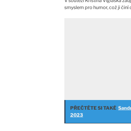
V soutěži Kristína Víglaská zau
smyslem pro humor, což ji činí
PŘEČTĚTE SI TAKÉ
Sandr
2023