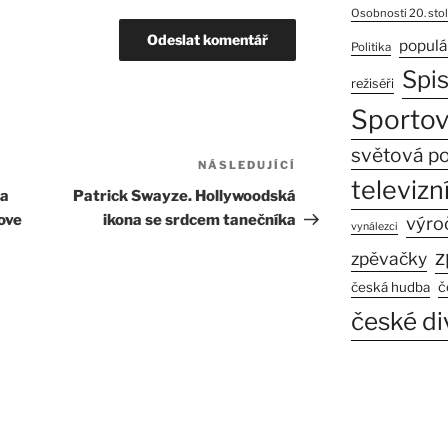
Osobnosti 20. stol
populá
Politika
Spi
režiséři
Sportov
světová po
NÁSLEDUJÍCÍ
Následující
televizní
příspěvek
ka
Patrick Swayze. Hollywoodská
ove
ikona se srdcem tanečníka
výro
vynálezci
z
zpěvačky
č
česká hudba
české di