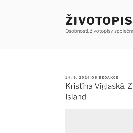
Přejít
k
ŽIVOTOPIS
obsahu
webu
Osobnosti, životopisy, společn
PUBLIKOVÁNO
14. 9. 2024
OD
REDAKCE
Kristína Víglaská. 
Island