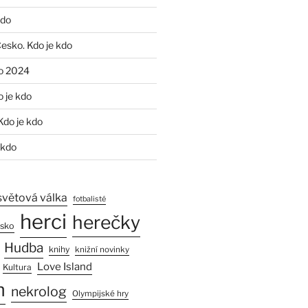
kdo
Česko. Kdo je kdo
o 2024
o je kdo
Kdo je kdo
 kdo
světová válka
fotbalisté
herci
herečky
esko
Hudba
knihy
knižní novinky
Love Island
Kultura
n
nekrolog
Olympijské hry