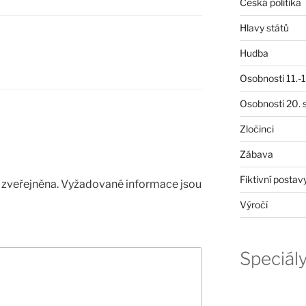
Česká politika
Hlavy států
Hudba
Osobnosti 11.-19
Osobnosti 20. s
Zločinci
Zábava
Fiktivní postav
zveřejněna.
Vyžadované informace jsou
Výročí
Speciál