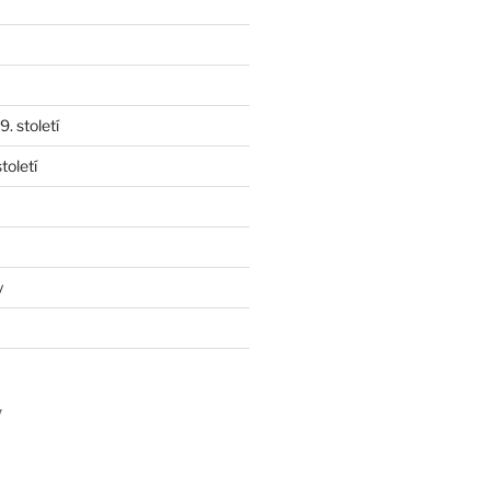
. století
toletí
y
y