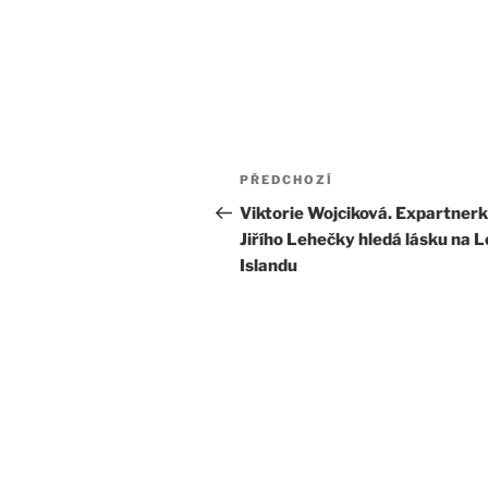
Navigace
Předchozí
PŘEDCHOZÍ
pro
příspěvek
Viktorie Wojciková. Expartner
Jiřího Lehečky hledá lásku na L
příspěvek
Islandu