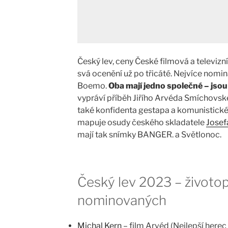
Český lev, ceny České filmová a televizn
svá ocenění už po třicáté. Nejvíce nomina
Boemo.
Oba mají jedno společné – jsou
vypráví příběh Jiřího Arvéda Smíchovsk
také konfidenta gestapa a komunistické
mapuje osudy českého skladatele
Josef
mají tak snímky BANGER. a Světlonoc.
Český lev 2023 – životo
nominovaných
Michal Kern
– film Arvéd (Nejlepší herec v