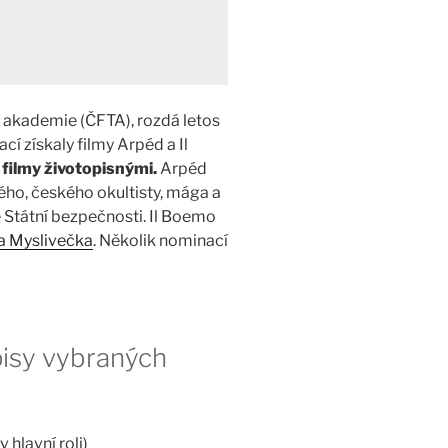
í akademie (ČFTA), rozdá letos
cí získaly filmy Arpéd a Il
 filmy životopisnými.
Arpéd
ého, českého okultisty, mága a
 Státní bezpečnosti. Il Boemo
a Myslivečka
. Několik nominací
pisy vybraných
 hlavní roli)