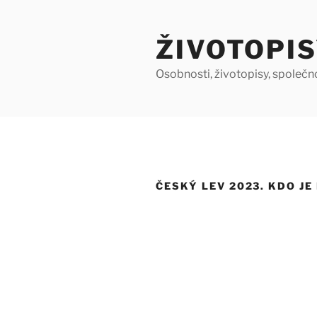
Přejít
k
ŽIVOTOPIS
obsahu
webu
Osobnosti, životopisy, společn
ČESKÝ LEV 2023. KDO JE