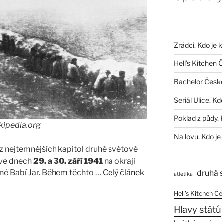
Zrádci. Kdo je 
Hell’s Kitchen 
Bachelor Česk
Seriál Ulice. Kd
Poklad z půdy. 
kipedia.org
Na lovu. Kdo je
z nejtemnějších kapitol druhé světové
 ve dnech
29. a 30. září 1941
na okraji
vané Babí Jar. Během těchto …
Celý článek
druhá 
atletika
Hell’s Kitchen Č
Hlavy států