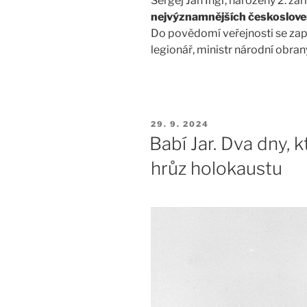
Sergěj Jan Ingr, narozený 2. zář
nejvýznamnějších českosloven
Do povědomí veřejnosti se zaps
legionář, ministr národní obra
PUBLIKOVÁNO
29. 9. 2024
Babí Jar. Dva dny, 
hrůz holokaustu