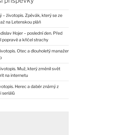
í příspěvky
– životopis. Zpěvák, který se ze
až na Letenskou pláň
dislav Hojer – poslední den. Před
il popravě a křičel strachy
životopis. Otec a dlouholetý manažer
o
životopis. Muž, který změnil svět
rit na internetu
životopis. Herec a dabér známý z
 seriálů