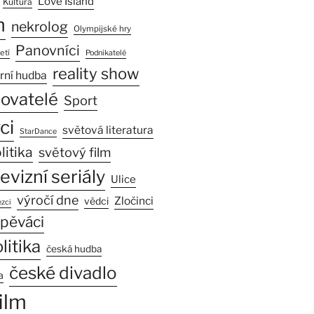
Love Island
Kultura
n
nekrolog
Olympijské hry
Panovníci
etí
Podnikatelé
reality show
rní hudba
sovatelé
Sport
ci
světová literatura
StarDance
litika
světový film
levizní seriály
Ulice
výročí dne
Zločinci
vědci
zci
pěváci
litika
česká hudba
české divadlo
a
ilm