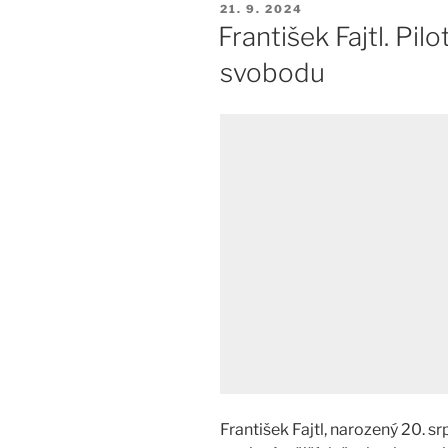
PUBLIKOVÁNO
21. 9. 2024
František Fajtl. Pilo
svobodu
František Fajtl, narozený 20. s