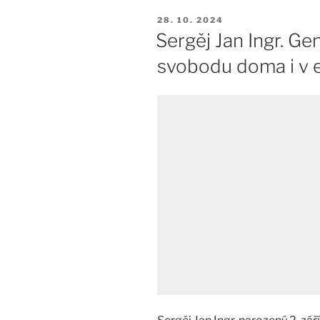
PUBLIKOVÁNO
28. 10. 2024
Sergěj Jan Ingr. Gen
svobodu doma i v e