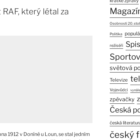
krátké zprávy
Magazí
t RAF, který létal za
Osobnosti 20. stol
populá
Politika
Spi
režiséři
Sportov
světová po
te
Televize
Vojevůdci
vynále
z
zpěvačky
Česká po
česká literatur
český f
rpna 1912 v Doníně u Loun, se stal jedním