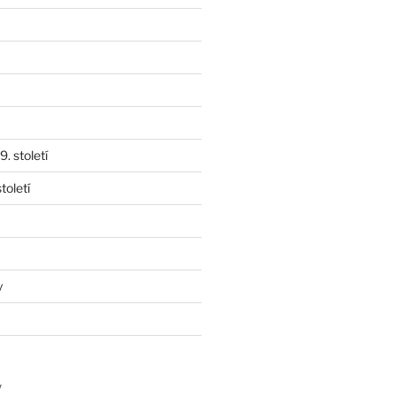
. století
toletí
y
y