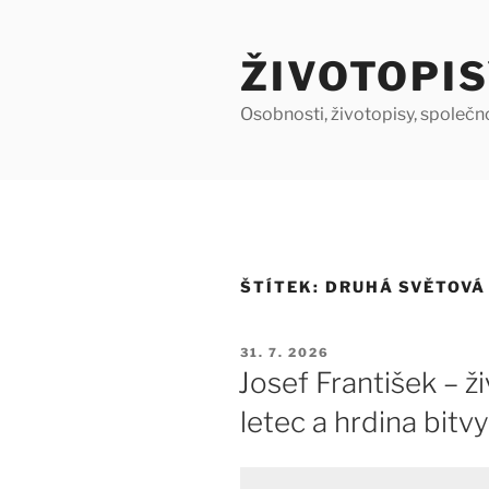
Přejít
k
ŽIVOTOPIS
obsahu
webu
Osobnosti, životopisy, společn
ŠTÍTEK:
DRUHÁ SVĚTOVÁ
PUBLIKOVÁNO
31. 7. 2026
Josef František – ž
letec a hrdina bitvy