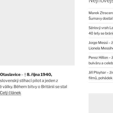
Nejnovějš
Marek Ztracený 
Šumavy dostal 
Sériový vrah La
40 lety se brán
Jorge Messi – 
Lionela Messih
Perez Hilton – 
bulváru a celeb
Jiří Ployhar – 
, Otaslavice
– †
8. října 1940,
filmů, pohádek i
slovenský stíhací pilot a jeden z
 války. Během bitvy o Británii se stal
Celý článek