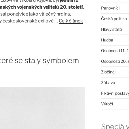
í 1894 ve Vlkoši u Kyjova, byl
jedním z
ských vojenských velitelů 20. století.
Panovníci
al ponejvíce jako válečný hrdina,
Česká politika
ny československé exilové …
Celý článek
Hlavy států
Hudba
Osobnosti 11.-19
které se staly symbolem
Osobnosti 20. s
Zločinci
Zábava
Fiktivní postav
Výročí
Speciál