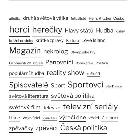
druhá světová válka
Hell’s Kitchen Česko
fotbalisté
atletika
herci
herečky
Hlavy států
Hudba
knihy
Love Island
krátké zprávy
Kultura
knižní novinky
Magazín
nekrolog
Olympijské hry
Panovníci
Osobnosti 20. století
Politika
Podnikatelé
reality show
populární hudba
režiséři
Sportovci
Spisovatelé
Sport
StarDance
světová politika
světová literatura
televizní seriály
světový film
Televize
výročí dne
Ulice
Zločinci
vědci
Vojevůdci
vynálezci
Česká politika
zpěváci
zpěvačky