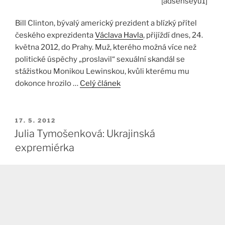
[adsenseyu1]
Bill Clinton, bývalý americký prezident a blízký přítel
českého exprezidenta
Václava Havla
, přijíždí dnes, 24.
května 2012, do Prahy. Muž, kterého možná více než
politické úspěchy „proslavil“ sexuální skandál se
stážistkou Monikou Lewinskou, kvůli kterému mu
dokonce hrozilo …
Celý článek
PUBLIKOVÁNO
17. 5. 2012
Julia Tymošenková: Ukrajinská
expremiérka