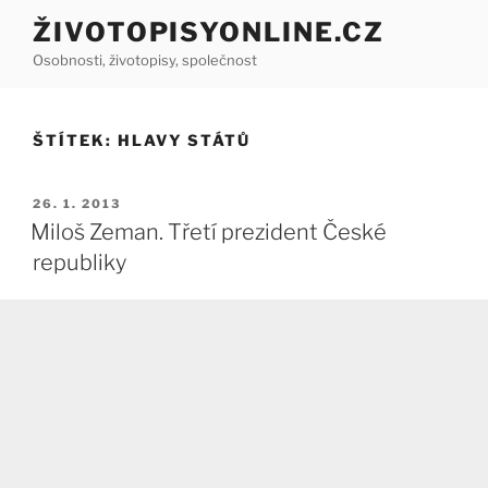
Přejít
ŽIVOTOPISYONLINE.CZ
k
Osobnosti, životopisy, společnost
obsahu
webu
ŠTÍTEK:
HLAVY STÁTŮ
PUBLIKOVÁNO
26. 1. 2013
Miloš Zeman. Třetí prezident České
republiky