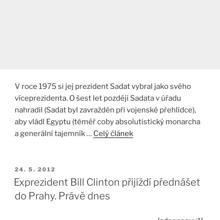
V roce 1975 si jej prezident Sadat vybral jako svého
víceprezidenta. O šest let později Sadata v úřadu
nahradil (Sadat byl zavražděn při vojenské přehlídce),
aby vládl Egyptu (téměř coby absolutistický monarcha
a generální tajemník …
Celý článek
PUBLIKOVÁNO
24. 5. 2012
Exprezident Bill Clinton přijíždí přednášet
do Prahy. Právě dnes