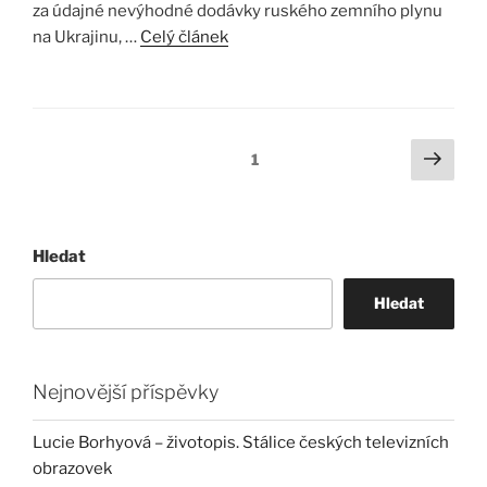
za údajné nevýhodné dodávky ruského zemního plynu
na Ukrajinu, …
Celý článek
Stránkování
Další
Stránka:
1
strá
příspěvků
Hledat
Hledat
Nejnovější příspěvky
Lucie Borhyová – životopis. Stálice českých televizních
obrazovek