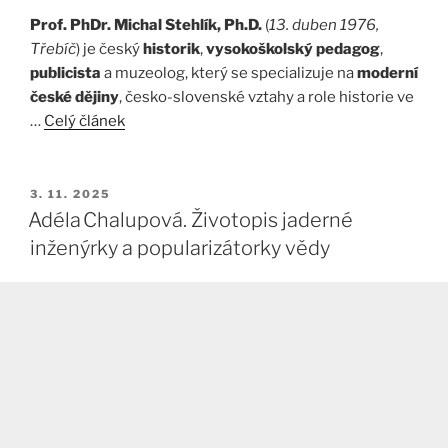
Prof. PhDr. Michal Stehlík, Ph.D.
(
13. duben 1976,
Třebíč
) je český
historik
,
vysokoškolský pedagog
,
publicista
a muzeolog, který se specializuje na
moderní
české dějiny
, česko-slovenské vztahy a role historie ve
…
Celý článek
PUBLIKOVÁNO
3. 11. 2025
Adéla Chalupová. Životopis jaderné
inženýrky a popularizátorky vědy