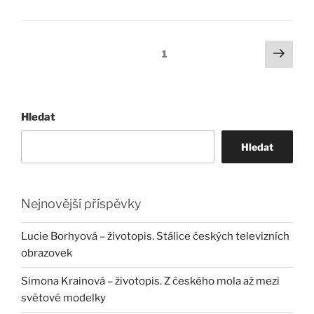
Stránkování
Další
Stránka:
1
strá
příspěvků
Hledat
Hledat
Nejnovější příspěvky
Lucie Borhyová – životopis. Stálice českých televizních
obrazovek
Simona Krainová – životopis. Z českého mola až mezi
světové modelky