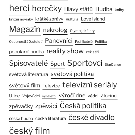
herci
herečky
Hlavy států
Hudba
knihy
Love Island
krátké zprávy
Kultura
knižní novinky
Magazín
nekrolog
Olympijské hry
Panovníci
Osobnosti 20. století
Politika
Podnikatelé
reality show
populární hudba
režiséři
Sportovci
Spisovatelé
Sport
StarDance
světová politika
světová literatura
televizní seriály
světový film
Televize
výročí dne
Ulice
Zločinci
vědci
Vojevůdci
vynálezci
Česká politika
zpěváci
zpěvačky
české divadlo
česká literatura
česká hudba
český film