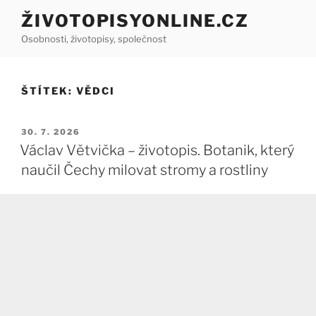
Přejít
ŽIVOTOPISYONLINE.CZ
k
Osobnosti, životopisy, společnost
obsahu
webu
ŠTÍTEK:
VĚDCI
PUBLIKOVÁNO
30. 7. 2026
Václav Větvička – životopis. Botanik, který
naučil Čechy milovat stromy a rostliny