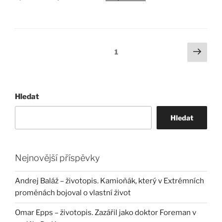
Stránkování
Další
Stránka:
1
strá
příspěvků
Hledat
Hledat
Nejnovější příspěvky
Andrej Baláž – životopis. Kamioňák, který v Extrémních
proměnách bojoval o vlastní život
Omar Epps – životopis. Zazářil jako doktor Foreman v