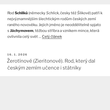
Rod
Schliků
(německy
Schlick
, česky též
Šlikové
) patří k
nejvýznamnějším šlechtickým rodům českých zemí
raného novověku. Jejich jméno je neoddělitelně spjato
s
Jáchymovem
, těžbou stříbra a vznikem mince, která
ovlivnila celý svět …
Celý článek
PUBLIKOVÁNO
16. 1. 2026
Žerotínové (Zieritonové). Rod, který dal
českým zemím učence i státníky