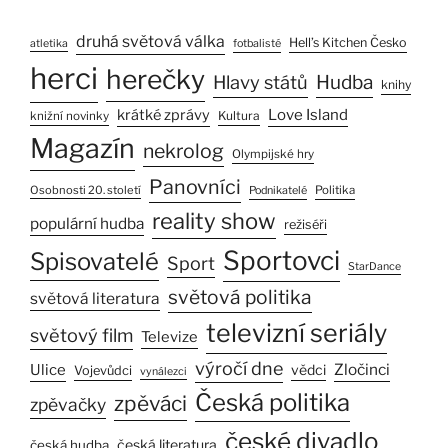
druhá světová válka
Hell’s Kitchen Česko
atletika
fotbalisté
herci
herečky
Hlavy států
Hudba
knihy
Love Island
krátké zprávy
Kultura
knižní novinky
Magazín
nekrolog
Olympijské hry
Panovníci
Osobnosti 20. století
Politika
Podnikatelé
reality show
populární hudba
režiséři
Sportovci
Spisovatelé
Sport
StarDance
světová politika
světová literatura
televizní seriály
světový film
Televize
výročí dne
Zločinci
Ulice
vědci
Vojevůdci
vynálezci
Česká politika
zpěváci
zpěvačky
české divadlo
česká literatura
česká hudba