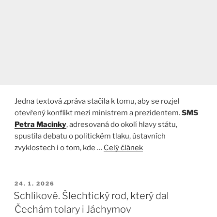
Jedna textová zpráva stačila k tomu, aby se rozjel
otevřený konflikt mezi ministrem a prezidentem.
SMS
Petra Macinky
, adresovaná do okolí hlavy státu,
spustila debatu o politickém tlaku, ústavních
zvyklostech i o tom, kde …
Celý článek
PUBLIKOVÁNO
24. 1. 2026
Schlikové. Šlechtický rod, který dal
Čechám tolary i Jáchymov