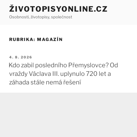
Přejít
ŽIVOTOPISYONLINE.CZ
k
Osobnosti, životopisy, společnost
obsahu
webu
RUBRIKA:
MAGAZÍN
PUBLIKOVÁNO
4. 8. 2026
Kdo zabil posledního Přemyslovce? Od
vraždy Václava III. uplynulo 720 let a
záhada stále nemá řešení