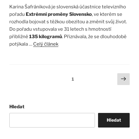
Karina Šafrániková je slovenská účastnice televizního
pořadu
Extrémní proměny Slovensko
, ve kterém se
rozhodla bojovat s těžkou obezitou a změnit svůj život.
Do pořadu vstupovala ve 31 letech s hmotností
přibližně
135 kilogramů
. Přiznávala, že se dlouhodobě
potýkala …
Celý článek
Stránkování
Další
Stránka:
1
strá
příspěvků
Hledat
Hledat