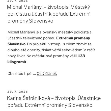
PUBLIKOVÁNO
29. 7. 2026
Michal Mariányi – životopis. Městský
policista a účastník pořadu Extrémní
proměny Slovensko
Michal Mariányi je slovenský městský policista a
účastník televizního pořadu
Extrémní proměny
Slovensko
. Do projektu vstoupil s cílem zbavit se
dlouholeté obezity, získat větší sebevědomí a začít
nový život. Na začátku své proměny vážil
133
kilogramů
.
Obezitou trpěl …
Celý článek
PUBLIKOVÁNO
29. 7. 2026
Karina Šafrániková – životopis. Účastnice
pořadu Extrémní proměny Slovensko