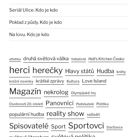
Seriál Ulice. Kdo je kdo
Poklad z půdy. Kdo je kdo
Na lovu. Kdo je kdo
druhá světová válka
Hell’s Kitchen Česko
atletika
fotbalisté
herci
herečky
Hlavy států
Hudba
knihy
Love Island
krátké zprávy
Kultura
knižní novinky
Magazín
nekrolog
Olympijské hry
Panovníci
Osobnosti 20. století
Politika
Podnikatelé
reality show
populární hudba
režiséři
Sportovci
Spisovatelé
Sport
StarDance
světová politika