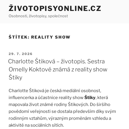
Přejít
ŽIVOTOPISYONLINE.CZ
k
Osobnosti, životopisy, společnost
obsahu
webu
ŠTÍTEK:
REALITY SHOW
PUBLIKOVÁNO
29. 7. 2026
Charlotte Štiková – životopis. Sestra
Ornelly Koktové známá z reality show
Štiky
Charlotte Štiková je česká mediální osobnost,
influencerka a účastnice reality show
Štiky
, která
mapovala život známé rodiny Štikových. Do širšího
povědomí veřejnosti se dostala především díky svým
rodinným vztahům, výrazným proměnám vzhledu a
aktivitě na sociálních sítích.