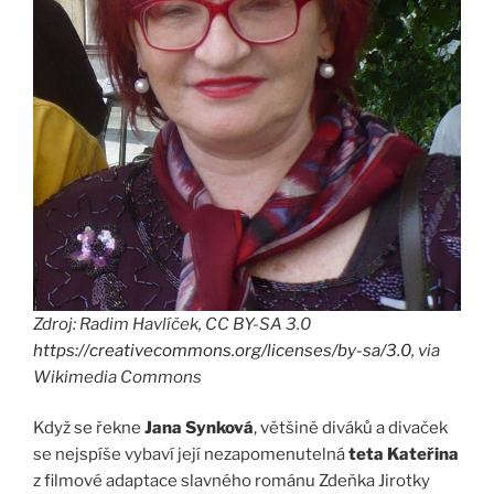
Zdroj: Radim Havlíček, CC BY-SA 3.0
https://creativecommons.org/licenses/by-sa/3.0
, via
Wikimedia Commons
Když se řekne
Jana Synková
, většině diváků a divaček
se nejspíše vybaví její nezapomenutelná
teta Kateřina
z filmové adaptace slavného románu Zdeňka Jirotky