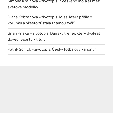
Simona Krainová – životopis. Z českého mola až mezi
světové modelky
Diana Kobzanová – životopis. Miss, která přišla o
korunku a přesto zůstala známou tváří
Brian Priske – životopis. Dánský trenér, který dvakrát
dovedl Spartu k titulu
Patrik Schick – životopis. Český fotbalový kanonýr