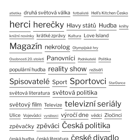
druhá světová válka
Hell’s Kitchen Česko
fotbalisté
atletika
herci
herečky
Hlavy států
Hudba
knihy
Love Island
krátké zprávy
Kultura
knižní novinky
Magazín
nekrolog
Olympijské hry
Panovníci
Osobnosti 20. století
Politika
Podnikatelé
reality show
populární hudba
režiséři
Sportovci
Spisovatelé
Sport
StarDance
světová politika
světová literatura
televizní seriály
světový film
Televize
výročí dne
Ulice
Zločinci
vědci
Vojevůdci
vynálezci
Česká politika
zpěváci
zpěvačky
české divadlo
česká literatura
česká hudba