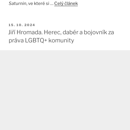
Saturnin
, ve které si …
Celý článek
PUBLIKOVÁNO
15. 10. 2024
Jiří Hromada. Herec, dabér a bojovník za
práva LGBTQ+ komunity