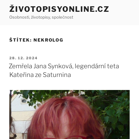
Přejít
ŽIVOTOPISYONLINE.CZ
k
Osobnosti, životopisy, společnost
obsahu
webu
ŠTÍTEK:
NEKROLOG
PUBLIKOVÁNO
28. 12. 2024
Zemřela Jana Synková, legendární teta
Kateřina ze Saturnina