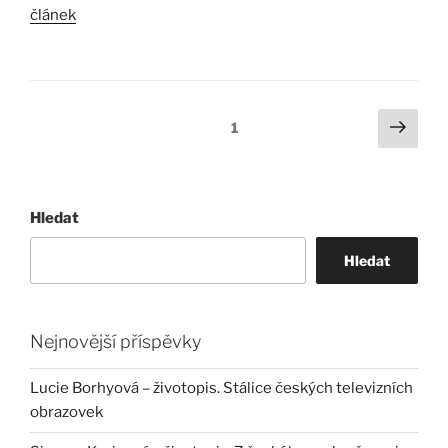
článek
Stránkování
Další
Stránka:
1
strá
příspěvků
Hledat
Hledat
Nejnovější příspěvky
Lucie Borhyová – životopis. Stálice českých televizních
obrazovek