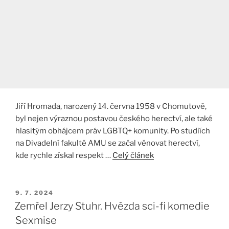
Jiří Hromada, narozený 14. června 1958 v Chomutově,
byl nejen výraznou postavou českého herectví, ale také
hlasitým obhájcem práv LGBTQ+ komunity. Po studiích
na Divadelní fakultě AMU se začal věnovat herectví,
kde rychle získal respekt …
Celý článek
PUBLIKOVÁNO
9. 7. 2024
Zemřel Jerzy Stuhr. Hvězda sci-fi komedie
Sexmise