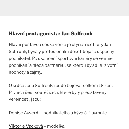
Hlavní protagonista: Jan Solfronk
Hlavní postavou české verze je čtyřiatřicetiletý
Jan
Solfronk
, bývalý profesionální desetibojař a úspěšný
podnikatel. Po ukončení sportovní kariéry se věnuje
podnikání a hledá partnerku, se kterou by sdílel životní
hodnoty a zájmy.
O srdce Jana Solfronka bude bojovat celkem 18 žen.
Prvních šest soutěžících, které byly představeny
veřejnosti, jsou:
Denise Ayverdi
– podnikatelka a bývalá Playmate.
Viktorie Vacková
– modelka.