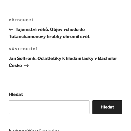
Navigace
Předchozí
PŘEDCHOZÍ
pro
příspěvek
Tajemství věků. Objev vchodu do
příspěvek
Tutanchamonovy hrobky ohromil svět
Následující
NÁSLEDUJÍCÍ
příspěvek
Jan Solfronk. Od atletiky k hledání lásky v Bachelor
Česko
Hledat
Hledat
Nejnovější příspěvky