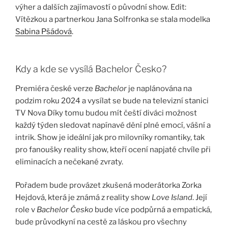
výher a dalších zajímavostí o původní show. Edit:
Vítězkou a partnerkou Jana Solfronka se stala modelka
Sabina Pšádová
.
Kdy a kde se vysílá Bachelor Česko?
Premiéra české verze
Bachelor
je naplánována na
podzim roku 2024 a vysílat se bude na televizní stanici
TV Nova Díky tomu budou mít čeští diváci možnost
každý týden sledovat napínavé dění plné emocí, vášní a
intrik. Show je ideální jak pro milovníky romantiky, tak
pro fanoušky reality show, kteří ocení napjaté chvíle při
eliminacích a nečekané zvraty.
Pořadem bude provázet zkušená moderátorka Zorka
Hejdová, která je známá z reality show
Love Island
. Její
role v
Bachelor Česko
bude více podpůrná a empatická,
bude průvodkyní na cestě za láskou pro všechny