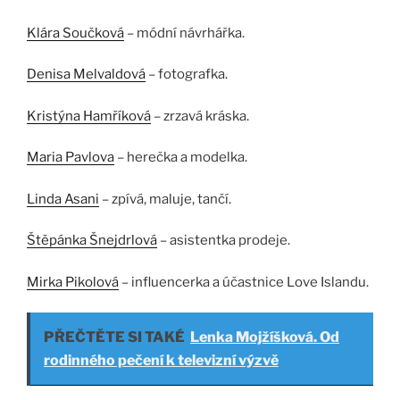
Klára Součková
– módní návrhářka.
Denisa Melvaldová
– fotografka.
Kristýna Hamříková
– zrzavá kráska.
Maria Pavlova
– herečka a modelka.
Linda Asani
– zpívá, maluje, tančí.
Štěpánka Šnejdrlová
– asistentka prodeje.
Mirka Pikolová
– influencerka a účastnice Love Islandu.
PŘEČTĚTE SI TAKÉ
Lenka Mojžíšková. Od
rodinného pečení k televizní výzvě