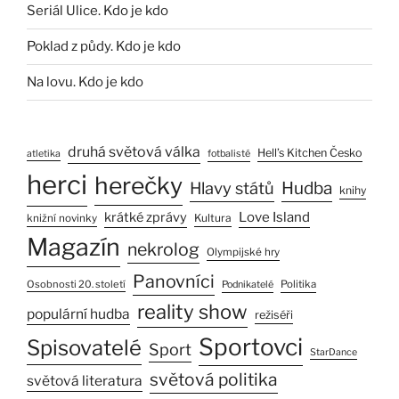
Seriál Ulice. Kdo je kdo
Poklad z půdy. Kdo je kdo
Na lovu. Kdo je kdo
druhá světová válka
Hell’s Kitchen Česko
atletika
fotbalisté
herci
herečky
Hlavy států
Hudba
knihy
Love Island
krátké zprávy
Kultura
knižní novinky
Magazín
nekrolog
Olympijské hry
Panovníci
Osobnosti 20. století
Politika
Podnikatelé
reality show
populární hudba
režiséři
Sportovci
Spisovatelé
Sport
StarDance
světová politika
světová literatura