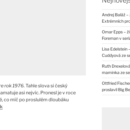
Nejnovějš
Andrej Baláž – 
Extrémních pro
Omar Epps – živ
Foreman v seri
Lisa Edelstein 
Cuddyová ze se
Ruth Drexelová
maminka ze ser
Ottfried Fische
re rok 1976.
Tahle slova si český
proslavil Big B
amatuje asi nejvíc. Pronesl je v roce
é, co míč po proslulém dloubáku
ek