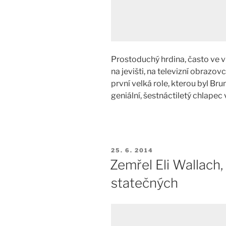
Prostoduchý hrdina, často ve v
na jevišti, na televizní obrazov
první velká role, kterou byl Br
geniální, šestnáctiletý chlapec
PUBLIKOVÁNO
25. 6. 2014
Zemřel Eli Wallach,
statečných