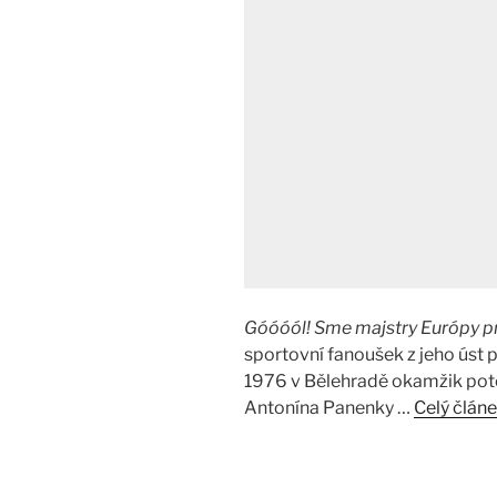
Góóóól! Sme majstry Európy p
sportovní fanoušek z jeho úst p
1976 v Bělehradě okamžik pot
Antonína Panenky …
Celý člán