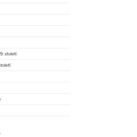
. století
toletí
y
y