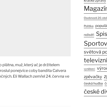
krátké zprávy
Magazí
Osobnosti 20. stol
populá
Politika
Spi
režiséři
Sportov
světová po
televizní
o plátna, muž, který ač je držitelem
výro
vynálezci
roslul ponejvíce coby bandita Calvera
z
čných. Eli Wallach zemřel 24. června ve
zpěvačky
č
česká hudba
české di