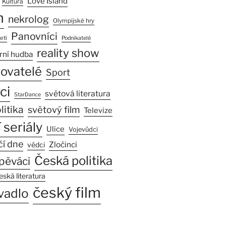
Love Island
Kultura
n
nekrolog
Olympijské hry
Panovníci
etí
Podnikatelé
reality show
rní hudba
sovatelé
Sport
ci
světová literatura
StarDance
litika
světový film
Televize
 seriály
Ulice
Vojevůdci
čí dne
Zločinci
vědci
Česká politika
pěváci
eská literatura
český film
vadlo