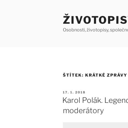
Přejít
k
ŽIVOTOPIS
obsahu
webu
Osobnosti, životopisy, společn
ŠTÍTEK:
KRÁTKÉ ZPRÁVY
PUBLIKOVÁNO
17. 1. 2018
Karol Polák. Legen
moderátory