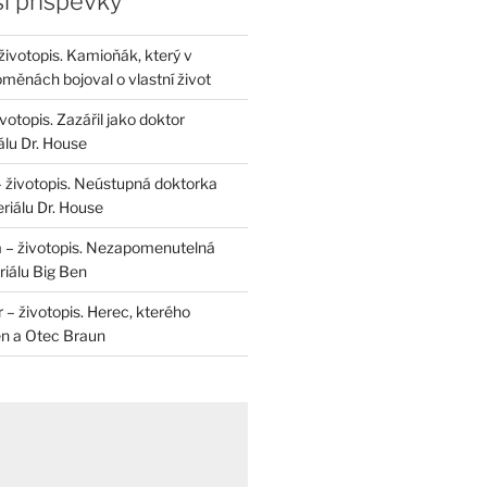
í příspěvky
životopis. Kamioňák, který v
měnách bojoval o vlastní život
otopis. Zazářil jako doktor
álu Dr. House
– životopis. Neústupná doktorka
riálu Dr. House
 – životopis. Nezapomenutelná
iálu Big Ben
r – životopis. Herec, kterého
en a Otec Braun