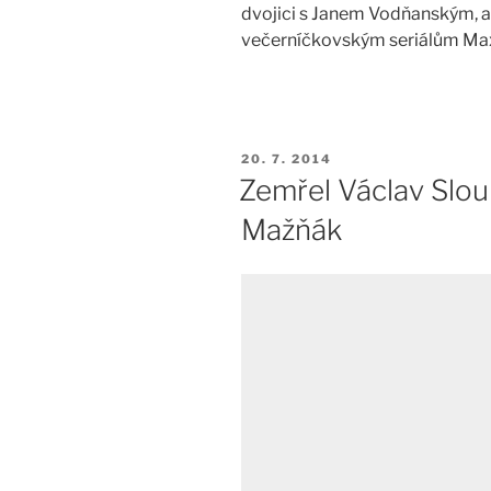
dvojici s Janem Vodňanským, 
večerníčkovským seriálům Maxi
PUBLIKOVÁNO
20. 7. 2014
Zemřel Václav Slou
Mažňák