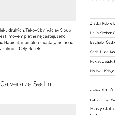
Zrádci. Kdo je 
leku druhých. Takový byl Václav Sloup
Hell’s Kitchen 
ce i filmovém plátně nejčastěji. Jeho
Bachelor Česk
uno Habicht, mentálně zaostalý, nicméně
 ve filmu …
Celý článek
Seriál Ulice. Kd
Poklad z půdy. 
Na lovu. Kdo je
 Calvera ze Sedmi
druhá 
atletika
Hell’s Kitchen Č
Hlavy států