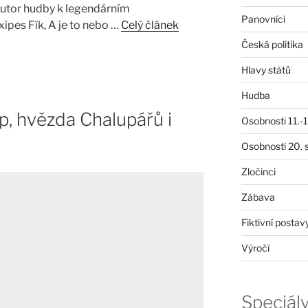
autor hudby k legendárním
Panovníci
pes Fík, A je to nebo …
Celý článek
Česká politika
Hlavy států
Hudba
p, hvězda Chalupářů i
Osobnosti 11.-19
Osobnosti 20. s
Zločinci
Zábava
Fiktivní postav
Výročí
Speciál