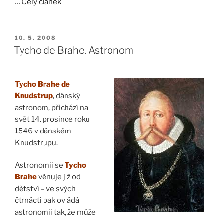
…
Celý článek
PUBLIKOVÁNO
10. 5. 2008
Tycho de Brahe. Astronom
Tycho Brahe de
Knudstrup
, dánský
astronom, přichází na
svět 14. prosince roku
1546 v dánském
Knudstrupu.
Astronomii se
Tycho
Brahe
věnuje již od
dětství – ve svých
čtrnácti pak ovládá
astronomii tak, že může