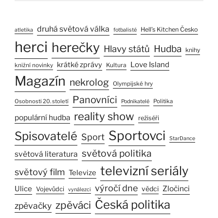
druhá světová válka
Hell’s Kitchen Česko
atletika
fotbalisté
herci
herečky
Hlavy států
Hudba
knihy
Love Island
krátké zprávy
Kultura
knižní novinky
Magazín
nekrolog
Olympijské hry
Panovníci
Osobnosti 20. století
Politika
Podnikatelé
reality show
populární hudba
režiséři
Sportovci
Spisovatelé
Sport
StarDance
světová politika
světová literatura
televizní seriály
světový film
Televize
výročí dne
Zločinci
Ulice
vědci
Vojevůdci
vynálezci
Česká politika
zpěváci
zpěvačky