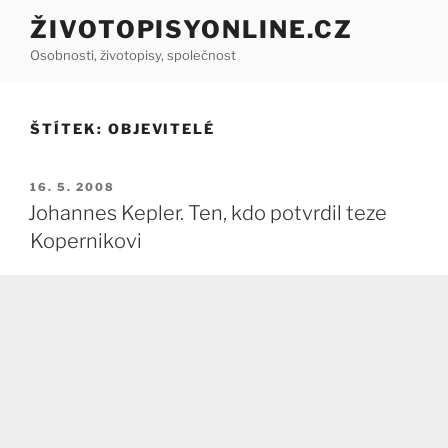
Přejít
ŽIVOTOPISYONLINE.CZ
k
Osobnosti, životopisy, společnost
obsahu
webu
ŠTÍTEK:
OBJEVITELÉ
PUBLIKOVÁNO
16. 5. 2008
Johannes Kepler. Ten, kdo potvrdil teze
Kopernikovi