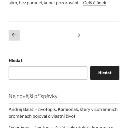
sám, bez pomoci, konat pozorování …
Celý článek
Stránkování
Předchozí
Stránka:
3
stránka
příspěvků
Hledat
Hledat
Nejnovější příspěvky
Andrej Baláž – životopis. Kamioňák, který v Extrémních
proměnách bojoval o vlastní život
Omar Epps – životopis. Zazářil jako doktor Foreman v