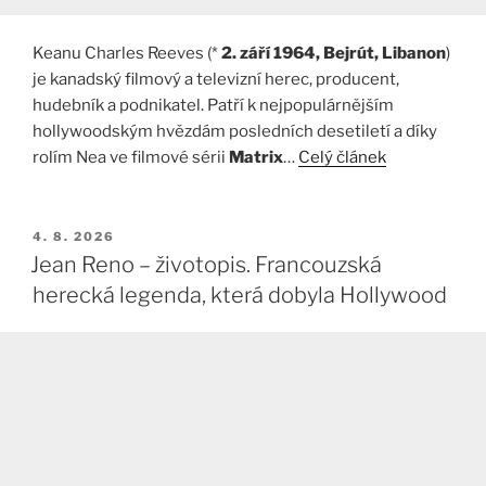
Keanu Charles Reeves (*
2. září 1964, Bejrút, Libanon
)
je kanadský filmový a televizní herec, producent,
hudebník a podnikatel. Patří k nejpopulárnějším
hollywoodským hvězdám posledních desetiletí a díky
rolím Nea ve filmové sérii
Matrix
…
Celý článek
PUBLIKOVÁNO
4. 8. 2026
Jean Reno – životopis. Francouzská
herecká legenda, která dobyla Hollywood