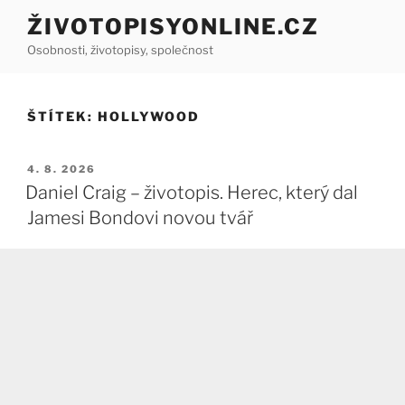
Přejít
ŽIVOTOPISYONLINE.CZ
k
Osobnosti, životopisy, společnost
obsahu
webu
ŠTÍTEK:
HOLLYWOOD
PUBLIKOVÁNO
4. 8. 2026
Daniel Craig – životopis. Herec, který dal
Jamesi Bondovi novou tvář