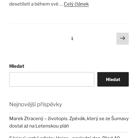
desetiletí a během své …
Celý článek
Stránkování
Další
Stránka:
1
strá
příspěvků
Hledat
Hledat
Nejnovější příspěvky
Marek Ztracený – životopis. Zpěvák, který se ze Šumavy
dostal až na Letenskou pláň