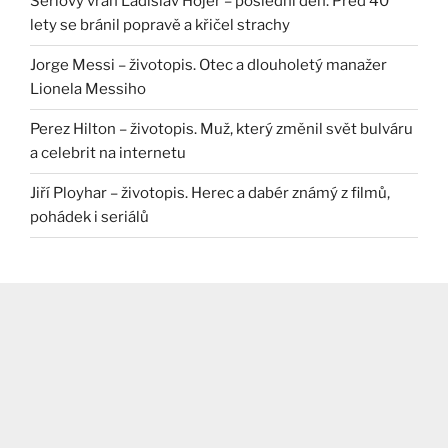
Sériový vrah Ladislav Hojer – poslední den. Před 40
lety se bránil popravě a křičel strachy
Jorge Messi – životopis. Otec a dlouholetý manažer
Lionela Messiho
Perez Hilton – životopis. Muž, který změnil svět bulváru
a celebrit na internetu
Jiří Ployhar – životopis. Herec a dabér známý z filmů,
pohádek i seriálů