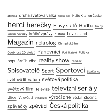
druhá světová válka
Hell’s Kitchen Česko
atletika
fotbalisté
herci
herečky
Hlavy států
Hudba
knihy
Love Island
krátké zprávy
Kultura
knižní novinky
Magazín
nekrolog
Olympijské hry
Panovníci
Osobnosti 20. století
Politika
Podnikatelé
reality show
populární hudba
režiséři
Sportovci
Spisovatelé
Sport
StarDance
světová politika
světová literatura
televizní seriály
světový film
Televize
výročí dne
Ulice
Zločinci
vědci
Vojevůdci
vynálezci
Česká politika
zpěváci
zpěvačky