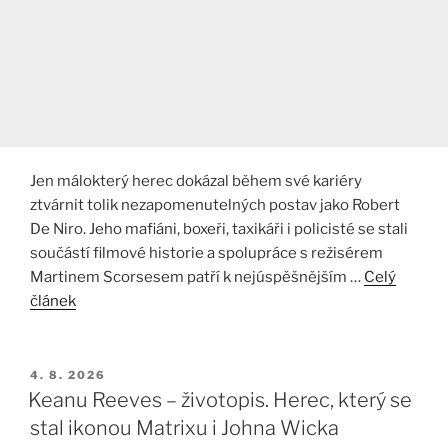
Jen málokterý herec dokázal během své kariéry
ztvárnit tolik nezapomenutelných postav jako Robert
De Niro. Jeho mafiáni, boxeři, taxikáři i policisté se stali
součástí filmové historie a spolupráce s režisérem
Martinem Scorsesem patří k nejúspěšnějším …
Celý
článek
PUBLIKOVÁNO
4. 8. 2026
Keanu Reeves – životopis. Herec, který se
stal ikonou Matrixu i Johna Wicka