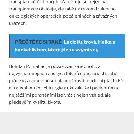
transplantační chirurgie. Zaměřuje se nejen na
transplantace obličeje, ale také na rekonstrukce po
onkologických operacích, popáleninách a závažných
úrazech.
PŘEČTĚTE SI TAKÉ
Lucie Kutrová. Holka s
bucket listem, která jde za svými sny
Bohdan Pomahač je považován za jednoho z
nejvýznamnějších českých lékařů současnosti. Jeho
práce významně posunula možnosti moderní plastické
a transplantační chirurgie a ukázala, že i pacientům s
nejtěžšími poraněními lze vrátit nejen vzhled, ale
především kvalitu života.