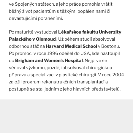
ve Spojených státech, a jeho práce pomohla vrátit
běžný život pacientům s těžkými popáleninami či
devastujícími poraněními.
Po maturitě vystudoval
Lékařskou fakultu Univerzity
Palackého v Olomouci
. Už během studií absolvoval
odbornou stáž na
Harvard Medical School
v Bostonu.
Po promoci v roce 1996 odešel do USA, kde nastoupil
do
Brigham and Women’s Hospital
. Nejprve se
věnoval výzkumu, později absolvoval chirurgickou
přípravu a specializaci v plastické chirurgii. V roce 2004
založil program rekonstrukčních transplantací a
postupně se stal jedním z jeho hlavních představitelů.