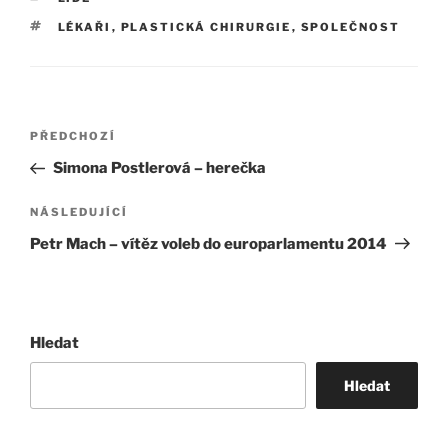
ŠTÍTKY
LÉKAŘI
,
PLASTICKÁ CHIRURGIE
,
SPOLEČNOST
Navigace
Předchozí
PŘEDCHOZÍ
pro
příspěvek
Simona Postlerová – herečka
příspěvek
Následující
NÁSLEDUJÍCÍ
příspěvek
Petr Mach – vítěz voleb do europarlamentu 2014
Hledat
Hledat