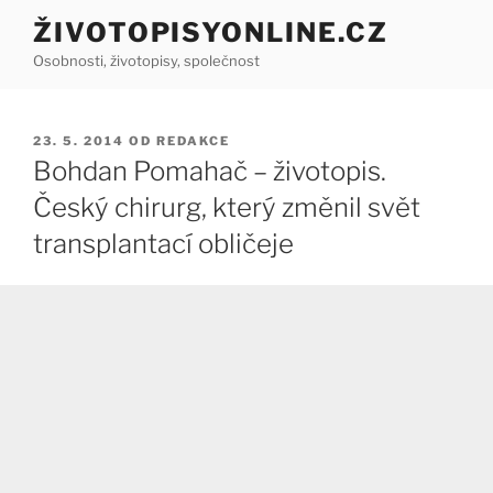
Přejít
ŽIVOTOPISYONLINE.CZ
k
Osobnosti, životopisy, společnost
obsahu
webu
PUBLIKOVÁNO
23. 5. 2014
OD
REDAKCE
Bohdan Pomahač – životopis.
Český chirurg, který změnil svět
transplantací obličeje