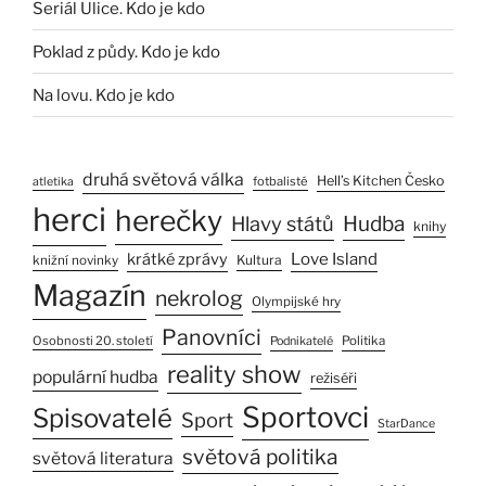
Seriál Ulice. Kdo je kdo
Poklad z půdy. Kdo je kdo
Na lovu. Kdo je kdo
druhá světová válka
Hell’s Kitchen Česko
fotbalisté
atletika
herci
herečky
Hlavy států
Hudba
knihy
Love Island
krátké zprávy
Kultura
knižní novinky
Magazín
nekrolog
Olympijské hry
Panovníci
Osobnosti 20. století
Politika
Podnikatelé
reality show
populární hudba
režiséři
Sportovci
Spisovatelé
Sport
StarDance
světová politika
světová literatura