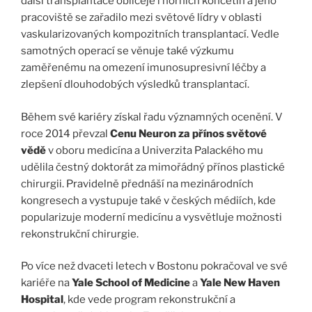
další transplantace obličeje i horních končetin a jeho
pracoviště se zařadilo mezi světové lídry v oblasti
vaskularizovaných kompozitních transplantací. Vedle
samotných operací se věnuje také výzkumu
zaměřenému na omezení imunosupresivní léčby a
zlepšení dlouhodobých výsledků transplantací.
Během své kariéry získal řadu významných ocenění. V
roce 2014 převzal
Cenu Neuron za přínos světové
vědě
v oboru medicína a Univerzita Palackého mu
udělila čestný doktorát za mimořádný přínos plastické
chirurgii. Pravidelně přednáší na mezinárodních
kongresech a vystupuje také v českých médiích, kde
popularizuje moderní medicínu a vysvětluje možnosti
rekonstrukční chirurgie.
Po více než dvaceti letech v Bostonu pokračoval ve své
kariéře na
Yale School of Medicine
a
Yale New Haven
Hospital
, kde vede program rekonstrukční a