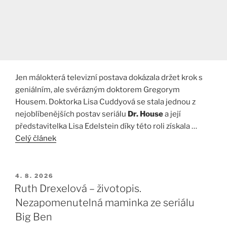
Jen málokterá televizní postava dokázala držet krok s
geniálním, ale svérázným doktorem Gregorym
Housem. Doktorka Lisa Cuddyová se stala jednou z
nejoblíbenějších postav seriálu
Dr. House
a její
představitelka Lisa Edelstein díky této roli získala …
Celý článek
PUBLIKOVÁNO
4. 8. 2026
Ruth Drexelová – životopis.
Nezapomenutelná maminka ze seriálu
Big Ben