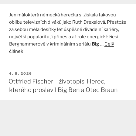
Jen málokterá německá herečka si získala takovou
oblibu televizních diváků jako Ruth Drexelová. Přestože
za sebou měla desítky let úspěšné divadelní kariéry,
největší popularitu jí přinesla až role energické Resi
Berghammerové v kriminálním seriálu
Big
…
Celý
článek
PUBLIKOVÁNO
4. 8. 2026
Ottfried Fischer – životopis. Herec,
kterého proslavil Big Ben a Otec Braun