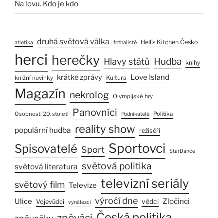
Na lovu. Kdo je kdo
druhá světová válka
Hell’s Kitchen Česko
atletika
fotbalisté
herci
herečky
Hlavy států
Hudba
knihy
Love Island
krátké zprávy
Kultura
knižní novinky
Magazín
nekrolog
Olympijské hry
Panovníci
Osobnosti 20. století
Politika
Podnikatelé
reality show
populární hudba
režiséři
Sportovci
Spisovatelé
Sport
StarDance
světová politika
světová literatura
televizní seriály
světový film
Televize
výročí dne
Ulice
Zločinci
vědci
Vojevůdci
vynálezci
Česká politika
zpěváci