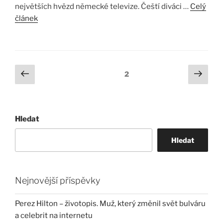
největších hvězd německé televize. Čeští diváci …
Celý
článek
Stránkování
Předchozí
Další
Stránka:
2
stránka
strá
příspěvků
Hledat
Hledat
Nejnovější příspěvky
Perez Hilton – životopis. Muž, který změnil svět bulváru
a celebrit na internetu