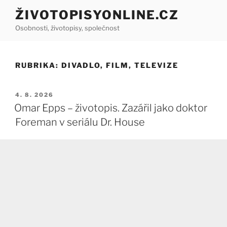
Přejít
ŽIVOTOPISYONLINE.CZ
k
Osobnosti, životopisy, společnost
obsahu
webu
RUBRIKA:
DIVADLO, FILM, TELEVIZE
PUBLIKOVÁNO
4. 8. 2026
Omar Epps – životopis. Zazářil jako doktor
Foreman v seriálu Dr. House