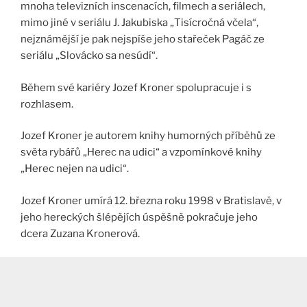
mnoha televizních inscenacích, filmech a seriálech,
mimo jiné v seriálu J. Jakubiska „Tisícročná včela“,
nejznámější je pak nejspíše jeho stařeček Pagáč ze
seriálu „Slovácko sa nesúdí“.
Během své kariéry Jozef Kroner spolupracuje i s
rozhlasem.
Jozef Kroner je autorem knihy humorných příběhů ze
světa rybářů „Herec na udici“ a vzpomínkové knihy
„Herec nejen na udici“.
Jozef Kroner umírá 12. března roku 1998 v Bratislavě, v
jeho hereckých šlépějích úspěšně pokračuje jeho
dcera Zuzana Kronerová.