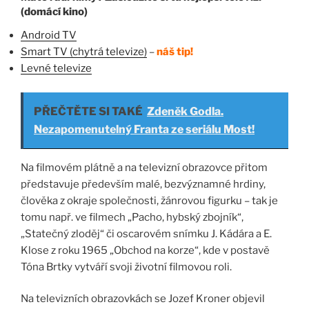
(domácí kino)
Android TV
Smart TV (chytrá televize)
–
náš tip!
Levné televize
PŘEČTĚTE SI TAKÉ
Zdeněk Godla.
Nezapomenutelný Franta ze seriálu Most!
Na filmovém plátně a na televizní obrazovce přitom
představuje především malé, bezvýznamné hrdiny,
člověka z okraje společnosti, žánrovou figurku – tak je
tomu např. ve filmech „Pacho, hybský zbojník“,
„Statečný zloděj“ či oscarovém snímku J. Kádára a E.
Klose z roku 1965 „Obchod na korze“, kde v postavě
Tóna Brtky vytváří svoji životní filmovou roli.
Na televizních obrazovkách se Jozef Kroner objevil