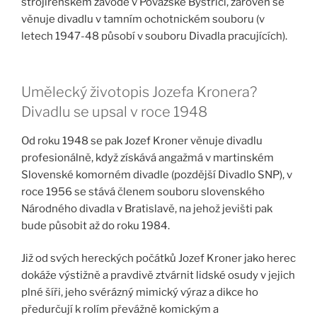
strojírenském závodě v Považské Bystrici, zároveň se
věnuje divadlu v tamním ochotnickém souboru (v
letech 1947-48 působí v souboru Divadla pracujících).
Umělecký životopis Jozefa Kronera?
Divadlu se upsal v roce 1948
Od roku 1948 se pak Jozef Kroner věnuje divadlu
profesionálně, když získává angažmá v martinském
Slovenské komorném divadle (pozdější Divadlo SNP), v
roce 1956 se stává členem souboru slovenského
Národného divadla v Bratislavě, na jehož jevišti pak
bude působit až do roku 1984.
Již od svých hereckých počátků Jozef Kroner jako herec
dokáže výstižně a pravdivě ztvárnit lidské osudy v jejich
plné šíři, jeho svérázný mimický výraz a dikce ho
předurčují k rolím převážně komickým a