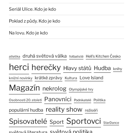
Seriál Ulice. Kdo je kdo
Poklad z půdy. Kdo je kdo
Na lovu. Kdo je kdo
druhá světová válka
Hell’s Kitchen Česko
atletika
fotbalisté
herci
herečky
Hlavy států
Hudba
knihy
Love Island
krátké zprávy
Kultura
knižní novinky
Magazín
nekrolog
Olympijské hry
Panovníci
Osobnosti 20. století
Politika
Podnikatelé
reality show
populární hudba
režiséři
Sportovci
Spisovatelé
Sport
StarDance
světová politika
světová literatura