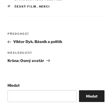
ŠTÍTKY
ČESKÝ FILM
,
HERCI
Navigace
Předchozí
PŘEDCHOZÍ
pro
příspěvek
Viktor Dyk. Básník a politik
příspěvek
Následující
NÁSLEDUJÍCÍ
příspěvek
Kršna: Osmý avatár
Hledat
Hledat