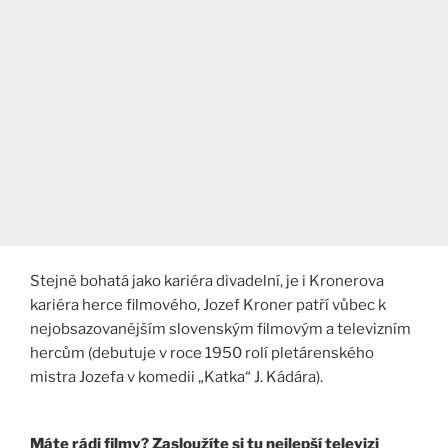
Stejně bohatá jako kariéra divadelní, je i Kronerova
kariéra herce filmového, Jozef Kroner patří vůbec k
nejobsazovanějším slovenským filmovým a televizním
hercům (debutuje v roce 1950 rolí pletárenského
mistra Jozefa v komedii „Katka“ J. Kádára).
Máte rádi filmy? Zasloužíte si tu nejlepší televizi