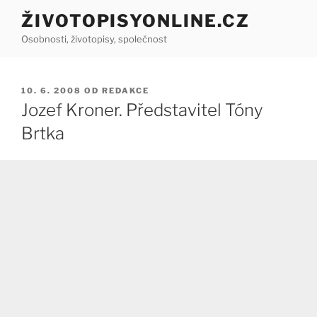
Přejít
ŽIVOTOPISYONLINE.CZ
k
Osobnosti, životopisy, společnost
obsahu
webu
PUBLIKOVÁNO
10. 6. 2008
OD
REDAKCE
Jozef Kroner. Představitel Tóny
Brtka