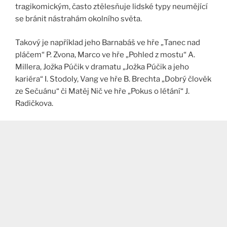
tragikomickým, často ztělesňuje lidské typy neumějící
se bránit nástrahám okolního světa.
Takový je například jeho Barnabáš ve hře „Tanec nad
pláčem“ P. Zvona, Marco ve hře „Pohled z mostu“ A.
Millera, Jožka Púčik v dramatu „Jožka Púčik a jeho
kariéra“ I. Stodoly, Vang ve hře B. Brechta „Dobrý člověk
ze Sečuánu“ či Matěj Nič ve hře „Pokus o létání“ J.
Radičkova.