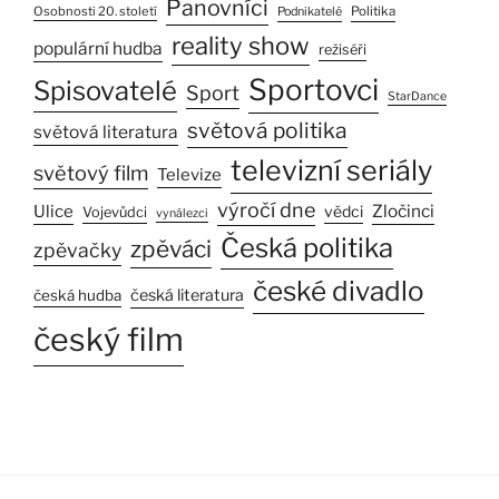
Panovníci
Osobnosti 20. století
Politika
Podnikatelé
reality show
populární hudba
režiséři
Sportovci
Spisovatelé
Sport
StarDance
světová politika
světová literatura
televizní seriály
světový film
Televize
výročí dne
Ulice
Zločinci
vědci
Vojevůdci
vynálezci
Česká politika
zpěváci
zpěvačky
české divadlo
česká literatura
česká hudba
český film