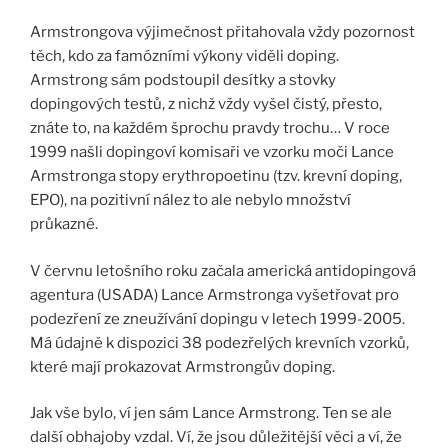
Armstrongova výjimečnost přitahovala vždy pozornost
těch, kdo za famózními výkony viděli doping.
Armstrong sám podstoupil desítky a stovky
dopingových testů, z nichž vždy vyšel čistý, přesto,
znáte to, na každém šprochu pravdy trochu… V roce
1999 našli dopingoví komisaři ve vzorku moči Lance
Armstronga stopy erythropoetinu (tzv. krevní doping,
EPO), na pozitivní nález to ale nebylo množství
průkazné.
V červnu letošního roku začala americká antidopingová
agentura (USADA) Lance Armstronga vyšetřovat pro
podezření ze zneužívání dopingu v letech 1999-2005.
Má údajně k dispozici 38 podezřelých krevních vzorků,
které mají prokazovat Armstrongův doping.
Jak vše bylo, ví jen sám Lance Armstrong. Ten se ale
další obhajoby vzdal. Ví, že jsou důležitější věci a ví, že