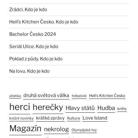
Zrádci. Kdo je kdo
Hell’s Kitchen Česko. Kdo je kdo
Bachelor Česko 2024
Seriál Ulice. Kdo je kdo
Poklad z půdy. Kdo je kdo
Na lovu. Kdo je kdo
druhá světová válka
Hell’s Kitchen Česko
atletika
fotbalisté
herci
herečky
Hlavy států
Hudba
knihy
Love Island
krátké zprávy
Kultura
knižní novinky
Magazín
nekrolog
Olympijské hry