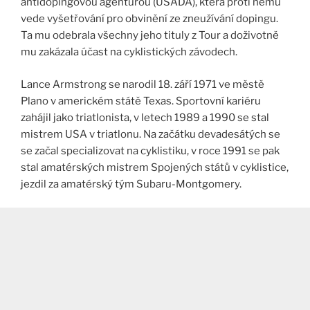
antidopingovou agenturou (USADA), která proti němu
vede vyšetřování pro obvinění ze zneužívání dopingu.
Ta mu odebrala všechny jeho tituly z Tour a doživotně
mu zakázala účast na cyklistických závodech.
Lance Armstrong se narodil 18. září 1971 ve městě
Plano v americkém státě Texas. Sportovní kariéru
zahájil jako triatlonista, v letech 1989 a 1990 se stal
mistrem USA v triatlonu. Na začátku devadesátých se
se začal specializovat na cyklistiku, v roce 1991 se pak
stal amatérských mistrem Spojených států v cyklistice,
jezdil za amatérský tým Subaru-Montgomery.