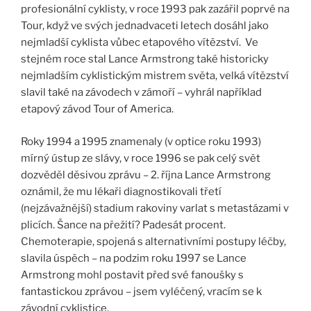
profesionální cyklisty, v roce 1993 pak zazářil poprvé na
Tour, když ve svých jednadvaceti letech dosáhl jako
nejmladší cyklista vůbec etapového vítězství. Ve
stejném roce stal Lance Armstrong také historicky
nejmladším cyklistickým mistrem světa, velká vítězství
slavil také na závodech v zámoří – vyhrál například
etapový závod Tour of America.
Roky 1994 a 1995 znamenaly (v optice roku 1993)
mírný ústup ze slávy, v roce 1996 se pak celý svět
dozvěděl děsivou zprávu – 2. října Lance Armstrong
oznámil, že mu lékaři diagnostikovali třetí
(nejzávažnější) stadium rakoviny varlat s metastázami v
plicích. Šance na přežití? Padesát procent.
Chemoterapie, spojená s alternativními postupy léčby,
slavila úspěch – na podzim roku 1997 se Lance
Armstrong mohl postavit před své fanoušky s
fantastickou zprávou – jsem vyléčený, vracím se k
závodní cyklistice.