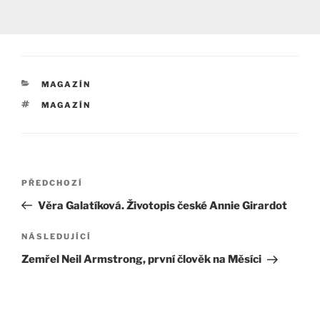
RUBRIKY
MAGAZÍN
ŠTÍTKY
MAGAZÍN
Navigace
Předchozí
PŘEDCHOZÍ
pro
příspěvek
Věra Galatíková. Životopis české Annie Girardot
příspěvek
Následující
NÁSLEDUJÍCÍ
příspěvek
Zemřel Neil Armstrong, první člověk na Měsíci