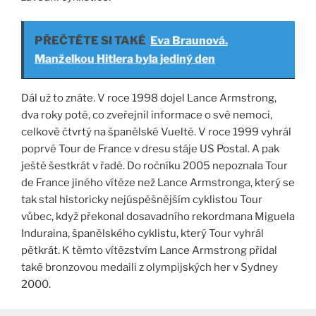
PŘEČTĚTE SI TAKÉ
Eva Braunová.
Manželkou Hitlera byla jediný den
Dál už to znáte. V roce 1998 dojel Lance Armstrong,
dva roky poté, co zveřejnil informace o své nemoci,
celkově čtvrtý na španělské Vueltě. V roce 1999 vyhrál
poprvé Tour de France v dresu stáje US Postal. A pak
ještě šestkrát v řadě. Do ročníku 2005 nepoznala Tour
de France jiného vítěze než Lance Armstronga, který se
tak stal historicky nejúspěšnějším cyklistou Tour
vůbec, když překonal dosavadního rekordmana Miguela
Induraina, španělského cyklistu, který Tour vyhrál
pětkrát. K těmto vítězstvím Lance Armstrong přidal
také bronzovou medaili z olympijských her v Sydney
2000.