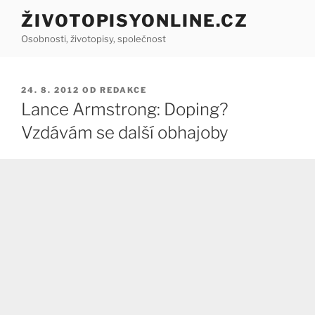
Přejít
ŽIVOTOPISYONLINE.CZ
k
Osobnosti, životopisy, společnost
obsahu
webu
PUBLIKOVÁNO
24. 8. 2012
OD
REDAKCE
Lance Armstrong: Doping?
Vzdávám se další obhajoby