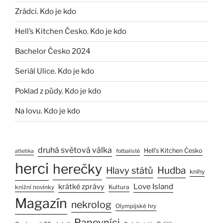
Zrádci. Kdo je kdo
Hell’s Kitchen Česko. Kdo je kdo
Bachelor Česko 2024
Seriál Ulice. Kdo je kdo
Poklad z půdy. Kdo je kdo
Na lovu. Kdo je kdo
druhá světová válka
Hell’s Kitchen Česko
atletika
fotbalisté
herci
herečky
Hlavy států
Hudba
knihy
Love Island
krátké zprávy
Kultura
knižní novinky
Magazín
nekrolog
Olympijské hry
Panovníci