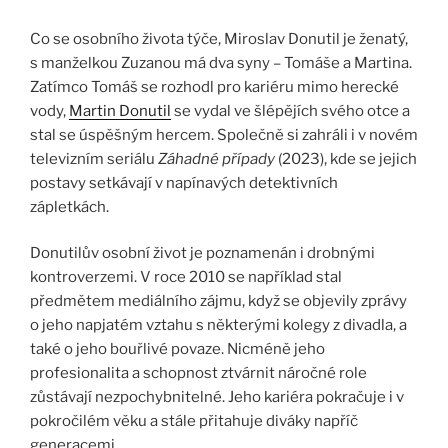
Co se osobního života týče, Miroslav Donutil je ženatý,
s manželkou Zuzanou má dva syny – Tomáše a Martina.
Zatímco Tomáš se rozhodl pro kariéru mimo herecké
vody,
Martin Donutil
se vydal ve šlépějích svého otce a
stal se úspěšným hercem. Společně si zahráli i v novém
televizním seriálu
Záhadné případy
(2023), kde se jejich
postavy setkávají v napínavých detektivních
zápletkách.
Donutilův osobní život je poznamenán i drobnými
kontroverzemi. V roce 2010 se například stal
předmětem mediálního zájmu, když se objevily zprávy
o jeho napjatém vztahu s některými kolegy z divadla, a
také o jeho bouřlivé povaze. Nicméně jeho
profesionalita a schopnost ztvárnit náročné role
zůstávají nezpochybnitelné. Jeho kariéra pokračuje i v
pokročilém věku a stále přitahuje diváky napříč
generacemi.