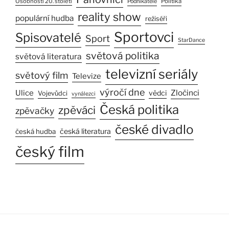
Osobnosti 20. století
Politika
Podnikatelé
reality show
populární hudba
režiséři
Sportovci
Spisovatelé
Sport
StarDance
světová politika
světová literatura
televizní seriály
světový film
Televize
výročí dne
Zločinci
Ulice
vědci
Vojevůdci
vynálezci
Česká politika
zpěváci
zpěvačky
české divadlo
česká literatura
česká hudba
český film