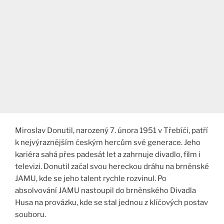
Miroslav Donutil, narozený 7. února 1951 v Třebíči, patří
k nejvýraznějším českým hercům své generace. Jeho
kariéra sahá přes padesát let a zahrnuje divadlo, film i
televizi. Donutil začal svou hereckou dráhu na brněnské
JAMU, kde se jeho talent rychle rozvinul. Po
absolvování JAMU nastoupil do brněnského Divadla
Husa na provázku, kde se stal jednou z klíčových postav
souboru.