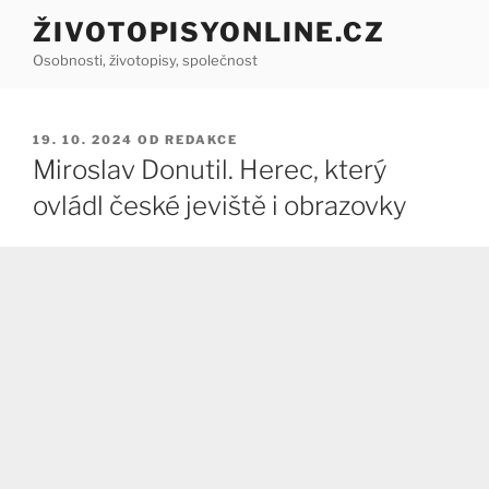
Přejít
ŽIVOTOPISYONLINE.CZ
k
Osobnosti, životopisy, společnost
obsahu
webu
PUBLIKOVÁNO
19. 10. 2024
OD
REDAKCE
Miroslav Donutil. Herec, který
ovládl české jeviště i obrazovky