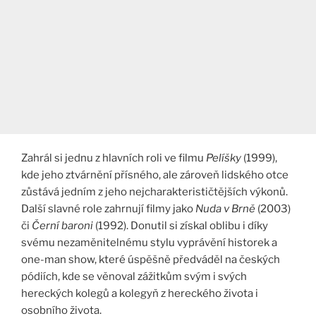
Zahrál si jednu z hlavních roli ve filmu
Pelíšky
(1999),
kde jeho ztvárnění přísného, ale zároveň lidského otce
zůstává jedním z jeho nejcharakterističtějších výkonů.
Další slavné role zahrnují filmy jako
Nuda v Brně
(2003)
či
Černí baroni
(1992). Donutil si získal oblibu i díky
svému nezaměnitelnému stylu vyprávění historek a
one-man show, které úspěšně předváděl na českých
pódiích, kde se věnoval zážitkům svým i svých
hereckých kolegů a kolegyň z hereckého života i
osobního života.