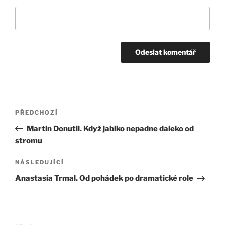
Navigace
Předchozí
PŘEDCHOZÍ
pro
příspěvek
Martin Donutil. Když jablko nepadne daleko od
příspěvek
stromu
Následující
NÁSLEDUJÍCÍ
příspěvek
Anastasia Trmal. Od pohádek po dramatické role