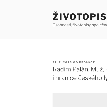
Přejít
k
ŽIVOTOPIS
obsahu
webu
Osobnosti, životopisy, společn
PUBLIKOVÁNO
31. 7. 2025
OD
REDAKCE
Radim Palán. Muž, 
i hranice českého l