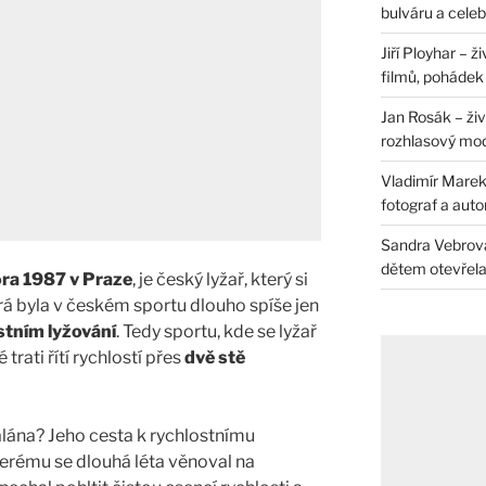
bulváru a celeb
Jiří Ployhar – 
filmů, pohádek i
Jan Rosák – živ
rozhlasový mo
Vladimír Marek 
fotograf a auto
Sandra Vebrová 
dětem otevřela 
ra 1987 v Praze
, je český lyžař, který si
rá byla v českém sportu dlouho spíše jen
stním lyžování
. Tedy sportu, kde se lyžař
rati řítí rychlostí přes
dvě stě
lána? Jeho cesta k rychlostnímu
terému se dlouhá léta věnoval na