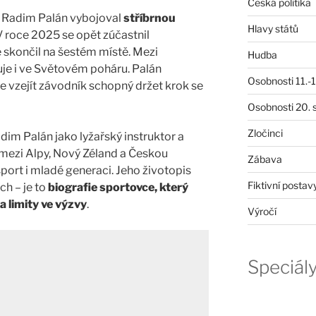
Česká politika
ě Radim Palán vybojoval
stříbrnou
Hlavy států
 V roce 2025 se opět zúčastnil
e skončil na šestém místě. Mezi
Hudba
uje i ve Světovém poháru. Palán
Osobnosti 11.-19
e vzejít závodník schopný držet krok se
Osobnosti 20. s
Zločinci
im Palán jako lyžařský instruktor a
 mezi Alpy, Nový Zéland a Českou
Zábava
 sport i mladé generaci. Jeho životopis
Fiktivní postav
ch – je to
biografie sportovce, který
a limity ve výzvy
.
Výročí
Speciál