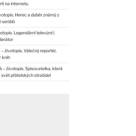
rit na internetu
životopis. Herec a dabér známý z
 seriálů
otopis. Legendární televizní i
derátor
– životopis. Válečný reportér,
r knih
– životopis. Spisovatelka, která
svět přátelských strašidel