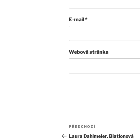
E-mail
*
Webová stránka
Navigace
Předchozí
PŘEDCHOZÍ
pro
příspěvek
Laura Dahlmeier. Biatlonová