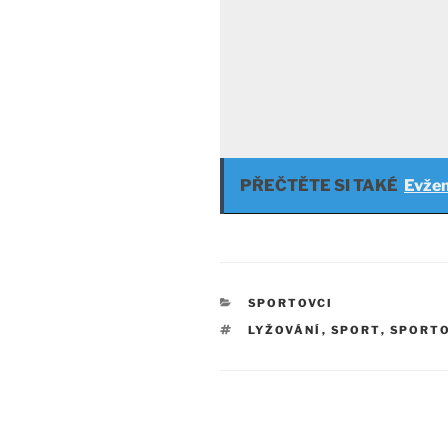
PŘEČTĚTE SI TAKÉ
Evžen
RUBRIKY
SPORTOVCI
ŠTÍTKY
LYŽOVÁNÍ
,
SPORT
,
SPORTO