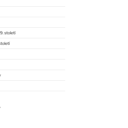
. století
toletí
y
y