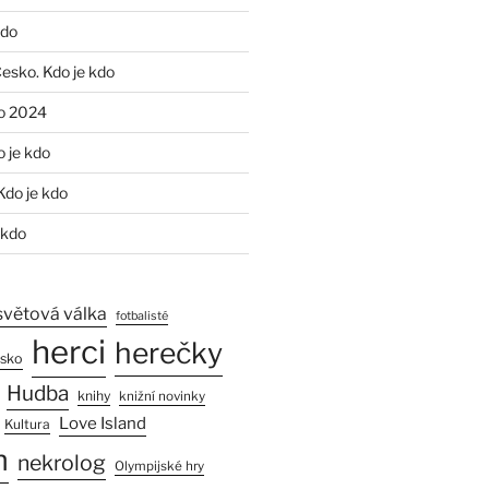
kdo
Česko. Kdo je kdo
o 2024
o je kdo
Kdo je kdo
 kdo
světová válka
fotbalisté
herci
herečky
esko
Hudba
knihy
knižní novinky
Love Island
Kultura
n
nekrolog
Olympijské hry