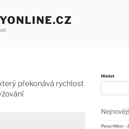
YONLINE.CZ
ost
Hledat
který překonává rychlost
yžování
Nejnovějš
Perez Hilton – 