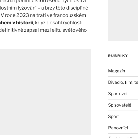
nechal pohltit čistou esencí rychlosti a
lostním lyžování – a brzy této disciplíně
 V roce 2023 na trati ve francouzském
hem v historii
, když dosáhl rychlosti
definitivně zapsal mezi elitu světového
RUBRIKY
Magazín
Divadlo, film, t
Sportovci
Spisovatelé
Sport
Panovníci