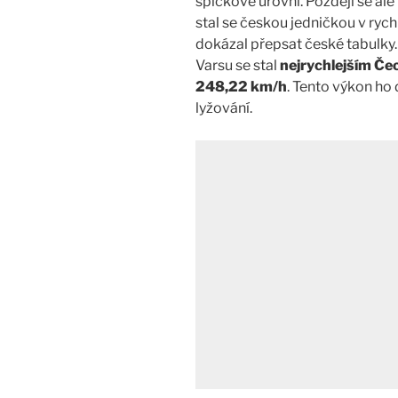
špičkové úrovni. Později se ale 
stal se českou jedničkou v rych
dokázal přepsat české tabulky.
Varsu se stal
nejrychlejším Čec
248,22 km/h
. Tento výkon ho 
lyžování.