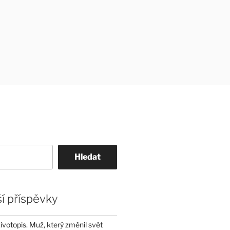
Hledat
í příspěvky
životopis. Muž, který změnil svět