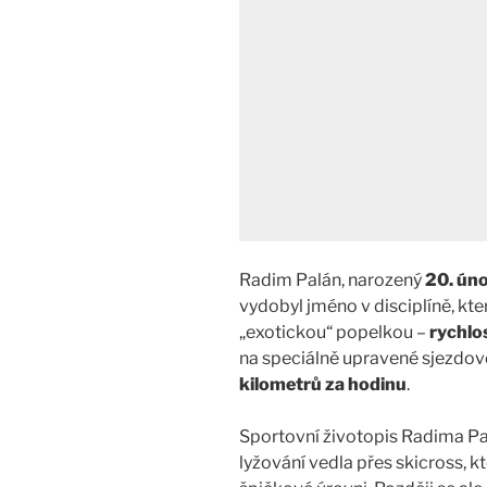
Radim Palán, narozený
20. úno
vydobyl jméno v disciplíně, kte
„exotickou“ popelkou –
rychlo
na speciálně upravené sjezdové t
kilometrů za hodinu
.
Sportovní životopis Radima Pa
lyžování vedla přes skicross, k