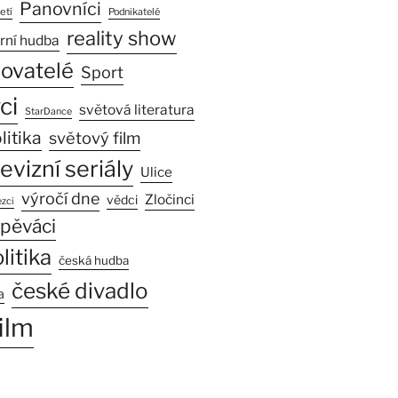
Panovníci
etí
Podnikatelé
reality show
rní hudba
sovatelé
Sport
ci
světová literatura
StarDance
litika
světový film
levizní seriály
Ulice
výročí dne
Zločinci
vědci
zci
pěváci
litika
česká hudba
české divadlo
a
ilm