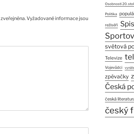
Osobnosti 20. stol
populá
Politika
zveřejněna.
Vyžadované informace jsou
Spi
režiséři
Sportov
světová po
te
Televize
Vojevůdci
vynále
z
zpěvačky
Česká po
česká literatur
český f