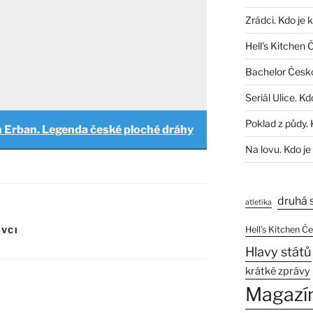
Zrádci. Kdo je 
Hell’s Kitchen 
Bachelor Česk
Seriál Ulice. Kd
Poklad z půdy. 
 Erban. Legenda české ploché dráhy
Na lovu. Kdo je
druhá 
atletika
Hell’s Kitchen Č
VCI
Hlavy států
krátké zprávy
Magazí