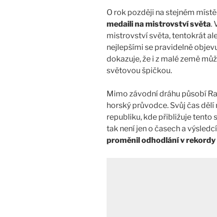
O rok později na stejném míst
medaili na mistrovství světa
.
mistrovství světa, tentokrát al
nejlepšími se pravidelně objev
dokazuje, že i z malé země můž
světovou špičkou.
Mimo závodní dráhu působí Rad
horský průvodce. Svůj čas dělí
republiku, kde přibližuje tento
tak není jen o časech a výsledcí
proměnil odhodlání v rekordy 