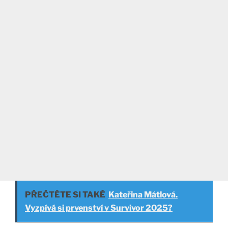
PŘEČTĚTE SI TAKÉ
Kateřina Mátlová.
Vyzpívá si prvenství v Survivor 2025?