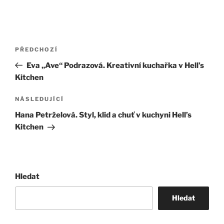
Navigace
Předchozí
PŘEDCHOZÍ
pro
příspěvek
Eva „Ave“ Podrazová. Kreativní kuchařka v Hell’s
příspěvek
Kitchen
Následující
NÁSLEDUJÍCÍ
příspěvek
Hana Petrželová. Styl, klid a chuť v kuchyni Hell’s
Kitchen
Hledat
Hledat