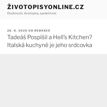
Přejít
ŽIVOTOPISYONLINE.CZ
k
Osobnosti, životopisy, společnost
obsahu
webu
PUBLIKOVÁNO
28. 8. 2025
OD
REDAKCE
Tadeáš Pospíšil a Hell’s Kitchen?
Italská kuchyně je jeho srdcovka