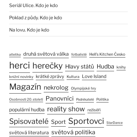
Seriál Ulice. Kdo je kdo
Poklad z půdy. Kdo je kdo
Na lovu. Kdo je kdo
druhá světová válka
Hell’s Kitchen Česko
fotbalisté
atletika
herci
herečky
Hlavy států
Hudba
knihy
Love Island
krátké zprávy
Kultura
knižní novinky
Magazín
nekrolog
Olympijské hry
Panovníci
Osobnosti 20. století
Politika
Podnikatelé
reality show
populární hudba
režiséři
Sportovci
Spisovatelé
Sport
StarDance
světová politika
světová literatura