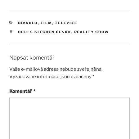
RUBRIKY
DIVADLO, FILM, TELEVIZE
ŠTÍTKY
HELL’S KITCHEN ČESKO
,
REALITY SHOW
Napsat komentář
Vaše e-mailová adresa nebude zveřejněna.
Vyžadované informace jsou označeny
*
Komentář
*