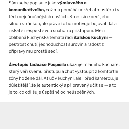
Sám sebe popisuje jako
výmluvného a
komunikativního,
což mu pomáhá udržet atmosféru i v
těch nejnáročnějších chvílích. Stres sice není jeho
silnou stránkou, ale právě to ho motivuje bojovat dál a
získat si respekt svou snahou a přístupem. Mezi
oblíbená kuchyňská témata řadí
italskou kuchyni —
pestrost chutí, jednoduchost surovin a radost z
přípravy mu prostě sedí.
Životopis Tadeáše Pospíšila
ukazuje mladého kuchaře,
který věří svému přístupu a chuť vystoupit z komfortní
zóny ho žene dál. Ať už v kuchyni, ale i před kamerou, je
důležitější, že je autentický a připravený učit se — a to
je to, co odlišuje úspěšné od neúspěšných.