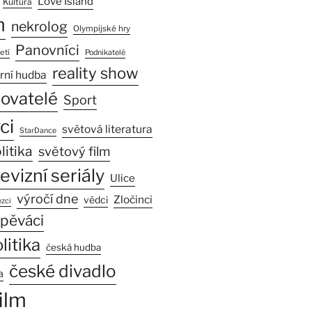
Love Island
Kultura
n
nekrolog
Olympijské hry
Panovníci
etí
Podnikatelé
reality show
rní hudba
sovatelé
Sport
ci
světová literatura
StarDance
litika
světový film
levizní seriály
Ulice
výročí dne
Zločinci
vědci
zci
pěváci
litika
česká hudba
české divadlo
a
ilm