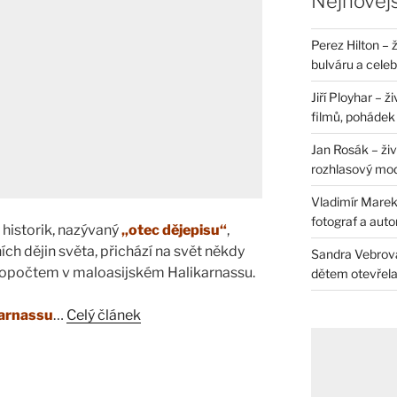
Nejnovějš
Perez Hilton – 
bulváru a celeb
Jiří Ployhar – 
filmů, pohádek i
Jan Rosák – živ
rozhlasový mo
Vladimír Marek 
fotograf a auto
ý historik, nazývaný
„otec dějepisu“
,
ích dějin světa, přichází na svět někdy
Sandra Vebrová 
topočtem v maloasijském Halikarnassu.
dětem otevřela 
karnassu
…
Celý článek