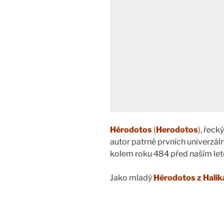
Hérodotos
(
Herodotos
)
, řeck
autor patrně prvních univerzáln
kolem roku 484 před naším le
Jako mladý
Hérodotos z Hali