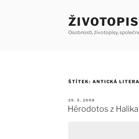
Přejít
k
ŽIVOTOPIS
obsahu
webu
Osobnosti, životopisy, společn
ŠTÍTEK:
ANTICKÁ LITER
PUBLIKOVÁNO
29. 5. 2008
Hérodotos z Halika