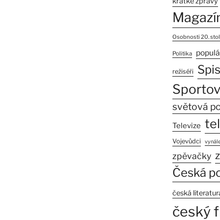
krátké zprávy
Magazí
Osobnosti 20. stol
populá
Politika
Spi
režiséři
Sportov
světová po
te
Televize
Vojevůdci
vynále
z
zpěvačky
Česká po
česká literatur
český f