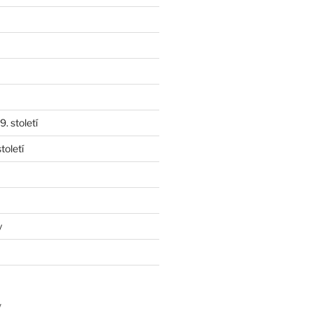
. století
toletí
y
y