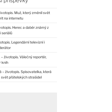
í příspěvky
životopis. Muž, který změnil svět
rit na internetu
životopis. Herec a dabér známý z
 seriálů
otopis. Legendární televizní i
derátor
– životopis. Válečný reportér,
r knih
– životopis. Spisovatelka, která
svět přátelských strašidel