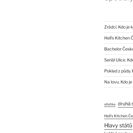
Zrádci. Kdo je 
Hell’s Kitchen 
Bachelor Česk
Seriál Ulice. Kd
Poklad z půdy. 
Na lovu. Kdo je
druhá 
atletika
Hell’s Kitchen Č
Hlavy států