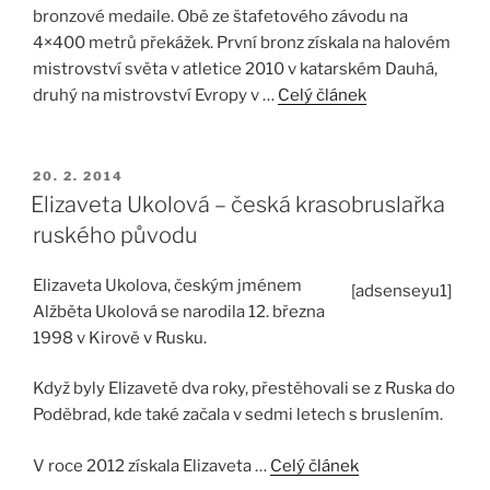
bronzové medaile. Obě ze štafetového závodu na
4×400 metrů překážek. První bronz získala na halovém
mistrovství světa v atletice 2010 v katarském Dauhá,
druhý na mistrovství Evropy v …
Celý článek
PUBLIKOVÁNO
20. 2. 2014
Elizaveta Ukolová – česká krasobruslařka
ruského původu
Elizaveta Ukolova, českým jménem
[adsenseyu1]
Alžběta Ukolová se narodila 12. března
1998 v Kirově v Rusku.
Když byly Elizavetě dva roky, přestěhovali se z Ruska do
Poděbrad, kde také začala v sedmi letech s bruslením.
V roce 2012 získala Elizaveta …
Celý článek