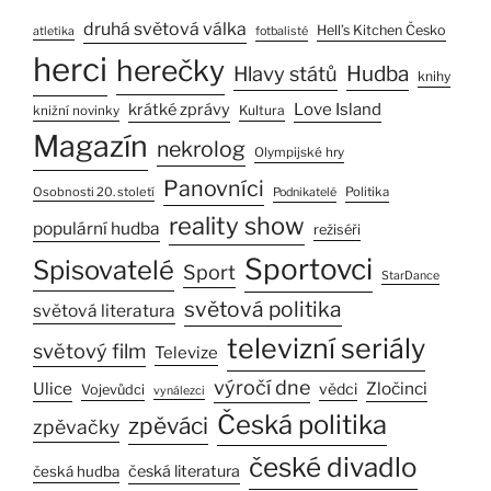
druhá světová válka
Hell’s Kitchen Česko
atletika
fotbalisté
herci
herečky
Hlavy států
Hudba
knihy
Love Island
krátké zprávy
Kultura
knižní novinky
Magazín
nekrolog
Olympijské hry
Panovníci
Osobnosti 20. století
Politika
Podnikatelé
reality show
populární hudba
režiséři
Sportovci
Spisovatelé
Sport
StarDance
světová politika
světová literatura
televizní seriály
světový film
Televize
výročí dne
Ulice
Zločinci
vědci
Vojevůdci
vynálezci
Česká politika
zpěváci
zpěvačky
české divadlo
česká literatura
česká hudba