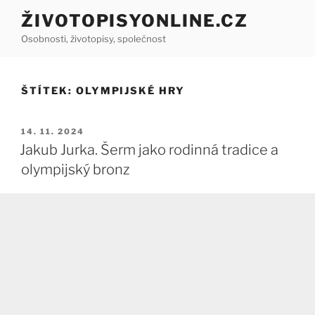
Přejít
ŽIVOTOPISYONLINE.CZ
k
Osobnosti, životopisy, společnost
obsahu
webu
ŠTÍTEK:
OLYMPIJSKÉ HRY
PUBLIKOVÁNO
14. 11. 2024
Jakub Jurka. Šerm jako rodinná tradice a
olympijský bronz