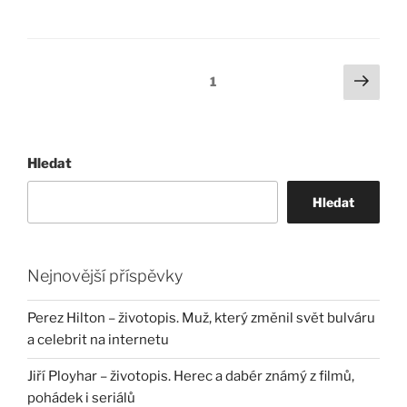
Stránkování
Další
Stránka:
1
strá
příspěvků
Hledat
Hledat
Nejnovější příspěvky
Perez Hilton – životopis. Muž, který změnil svět bulváru
a celebrit na internetu
Jiří Ployhar – životopis. Herec a dabér známý z filmů,
pohádek i seriálů