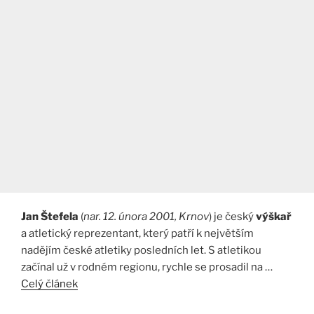
Jan Štefela
(
nar. 12. února 2001, Krnov
) je český
výškař
a atletický reprezentant, který patří k největším
nadějím české atletiky posledních let. S atletikou
začínal už v rodném regionu, rychle se prosadil na …
Celý článek