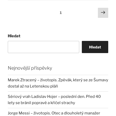
Stránkování
Další
Stránka:
1
strá
příspěvků
Hledat
Hledat
Nejnovější příspěvky
Marek Ztracený – životopis. Zpěvák, který se ze Šumavy
dostal až na Letenskou pláň
Sériový vrah Ladislav Hojer – poslední den. Před 40
lety se bránil popravě a křičel strachy
Jorge Messi – životopis. Otec a dlouholetý manažer