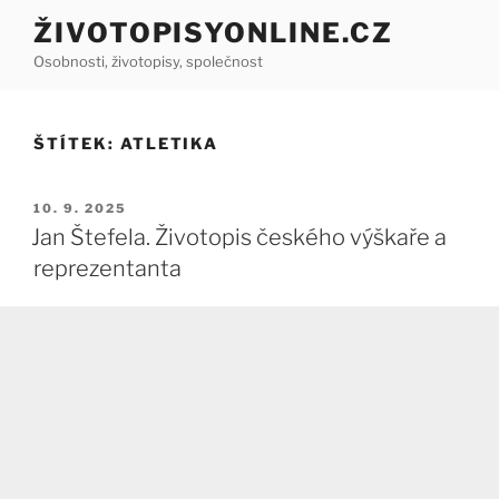
Přejít
ŽIVOTOPISYONLINE.CZ
k
Osobnosti, životopisy, společnost
obsahu
webu
ŠTÍTEK:
ATLETIKA
PUBLIKOVÁNO
10. 9. 2025
Jan Štefela. Životopis českého výškaře a
reprezentanta