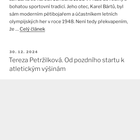
bohatou sportovní tradicí. Jeho otec, Karel Bártů, byl
sám moderním pětibojařem a účastníkem letních
olympijských her v roce 1948. Není tedy překvapením,
že …
Celý článek
PUBLIKOVÁNO
30. 12. 2024
Tereza Petržilková. Od pozdního startu k
atletickým výšinám