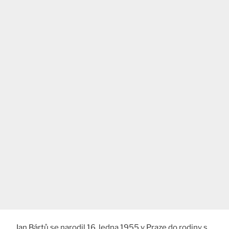
Jan Bártů se narodil 16. ledna 1955 v Praze do rodiny s