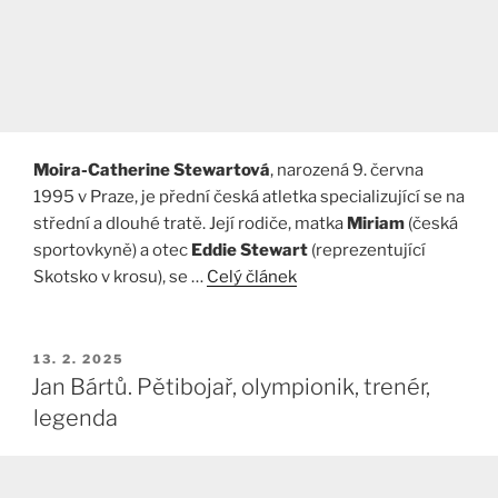
Moira-Catherine Stewartová
, narozená 9. června
1995 v Praze, je přední česká atletka specializující se na
střední a dlouhé tratě. Její rodiče, matka
Miriam
(česká
sportovkyně) a otec
Eddie Stewart
(reprezentující
Skotsko v krosu), se …
Celý článek
PUBLIKOVÁNO
13. 2. 2025
Jan Bártů. Pětibojař, olympionik, trenér,
legenda