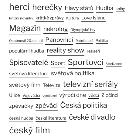
herci
herečky
Hlavy států
Hudba
knihy
Love Island
krátké zprávy
Kultura
knižní novinky
Magazín
nekrolog
Olympijské hry
Panovníci
Osobnosti 20. století
Politika
Podnikatelé
reality show
populární hudba
režiséři
Sportovci
Spisovatelé
Sport
StarDance
světová politika
světová literatura
televizní seriály
světový film
Televize
výročí dne
Ulice
Zločinci
vědci
Vojevůdci
vynálezci
Česká politika
zpěváci
zpěvačky
české divadlo
česká literatura
česká hudba
český film