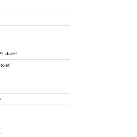
. století
toletí
y
y