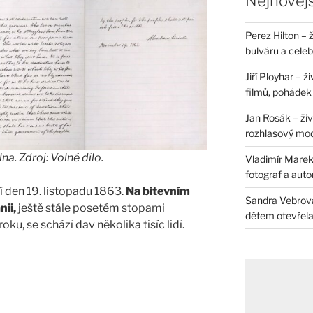
Nejnovějš
Perez Hilton – 
bulváru a celeb
Jiří Ployhar – 
filmů, pohádek i
Jan Rosák – živ
rozhlasový mo
a. Zdroj: Volné dílo.
Vladimír Marek 
fotograf a auto
 den 19. listopadu 1863.
Na bitevním
Sandra Vebrová 
nii,
ještě stále posetém stopami
dětem otevřela 
oku, se schází dav několika tisíc lidí.