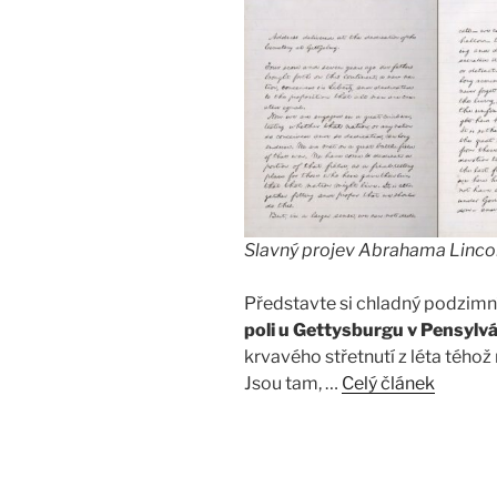
Slavný projev Abrahama Lincoln
Představte si chladný podzimní
poli u Gettysburgu v Pensylvá
krvavého střetnutí z léta téhož r
Jsou tam, …
Celý článek