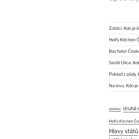
Zrádci. Kdo je 
Hell’s Kitchen 
Bachelor Česk
Seriál Ulice. Kd
Poklad z půdy. 
Na lovu. Kdo je
druhá 
atletika
Hell’s Kitchen Č
Hlavy států