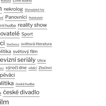
Love Island
Kultura
n
nekrolog
Olympijské hry
Panovníci
etí
Podnikatelé
reality show
rní hudba
sovatelé
Sport
ci
světová literatura
StarDance
litika
světový film
levizní seriály
Ulice
výročí dne
Zločinci
vědci
zci
pěváci
litika
česká hudba
české divadlo
a
ilm