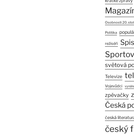
krátké zprávy
Magazí
Osobnosti 20. stol
populá
Politika
Spi
režiséři
Sportov
světová po
te
Televize
Vojevůdci
vynále
z
zpěvačky
Česká po
česká literatur
český f