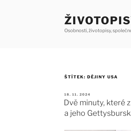
Přejít
k
ŽIVOTOPIS
obsahu
webu
Osobnosti, životopisy, společn
ŠTÍTEK:
DĚJINY USA
PUBLIKOVÁNO
18. 11. 2024
Dvě minuty, které 
a jeho Gettysbursk