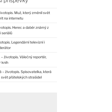
í příspěvky
životopis. Muž, který změnil svět
rit na internetu
životopis. Herec a dabér známý z
 seriálů
otopis. Legendární televizní i
derátor
– životopis. Válečný reportér,
r knih
– životopis. Spisovatelka, která
svět přátelských strašidel