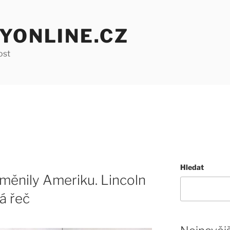
YONLINE.CZ
ost
Hledat
změnily Ameriku. Lincoln
á řeč