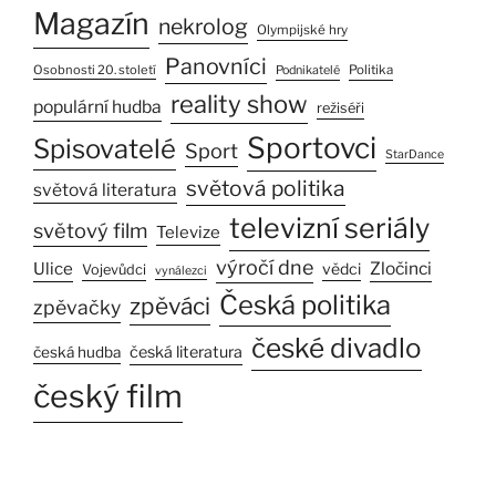
Magazín
nekrolog
Olympijské hry
Panovníci
Osobnosti 20. století
Politika
Podnikatelé
reality show
populární hudba
režiséři
Sportovci
Spisovatelé
Sport
StarDance
světová politika
světová literatura
televizní seriály
světový film
Televize
výročí dne
Ulice
Zločinci
vědci
Vojevůdci
vynálezci
Česká politika
zpěváci
zpěvačky
české divadlo
česká literatura
česká hudba
český film