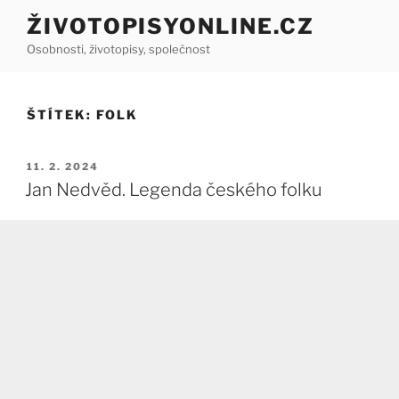
Přejít
ŽIVOTOPISYONLINE.CZ
k
Osobnosti, životopisy, společnost
obsahu
webu
ŠTÍTEK:
FOLK
PUBLIKOVÁNO
11. 2. 2024
Jan Nedvěd. Legenda českého folku