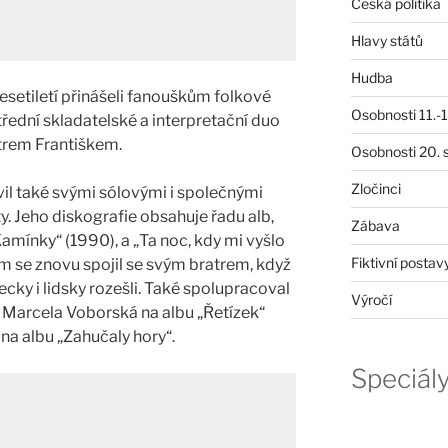
Česká politika
Hlavy států
Hudba
esetiletí přinášeli fanouškům folkové
Osobnosti 11.-19
třední skladatelské a interpretační duo
atrem Františkem.
Osobnosti 20. s
Zločinci
il také svými sólovými i společnými
y. Jeho diskografie obsahuje řadu alb,
Zábava
amínky“ (1990), a „Ta noc, kdy mi vyšlo
Fiktivní postav
m se znovu spojil se svým bratrem, když
cky i lidsky rozešli. Také spolupracoval
Výročí
e Marcela Voborská na albu „Řetízek“
na albu „Zahučaly hory“.
Speciál