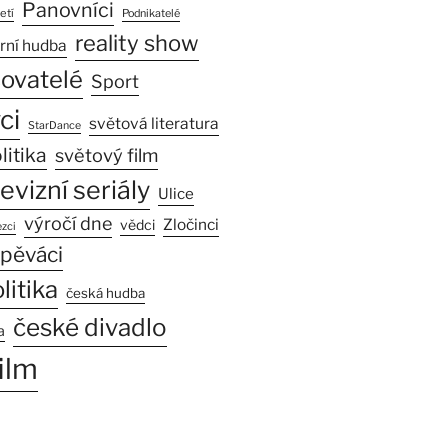
Panovníci
etí
Podnikatelé
reality show
rní hudba
sovatelé
Sport
ci
světová literatura
StarDance
litika
světový film
levizní seriály
Ulice
výročí dne
Zločinci
vědci
zci
pěváci
litika
česká hudba
české divadlo
a
ilm