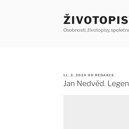
Přejít
k
ŽIVOTOPIS
obsahu
webu
Osobnosti, životopisy, společn
PUBLIKOVÁNO
11. 2. 2024
OD
REDAKCE
Jan Nedvěd. Legen