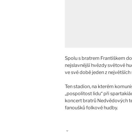
Spolu s bratrem Františkem doká
nejslavnější hvězdy světové hu
ve své době jeden z největších 
Ten stadion, na kterém komunis
„pospolitost lidu“ při spartaki
koncert bratrů Nedvědových teh
fanoušků folkové hudby.