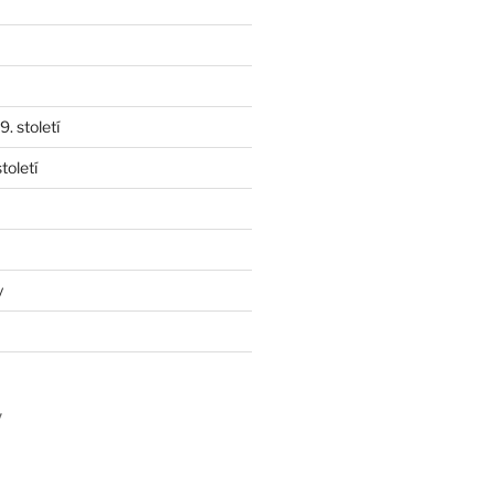
. století
toletí
y
y