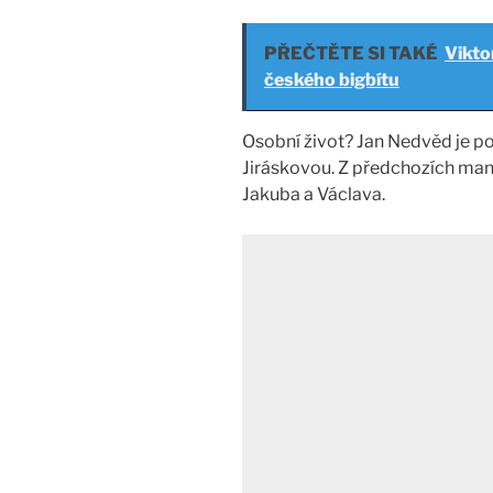
PŘEČTĚTE SI TAKÉ
Vikto
českého bigbítu
Osobní život? Jan Nedvěd je po
Jiráskovou. Z předchozích manž
Jakuba a Václava.