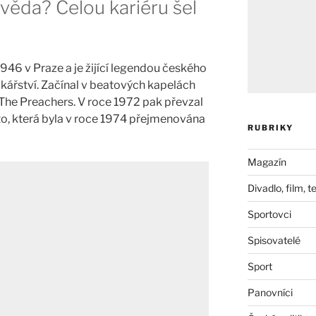
věda? Celou kariéru šel
1946 v Praze a je žijící legendou českého
kářství. Začínal v beatových kapelách
The Preachers. V roce 1972 pak převzal
o, která byla v roce 1974 přejmenována
RUBRIKY
Magazín
Divadlo, film, t
Sportovci
Spisovatelé
Sport
Panovníci