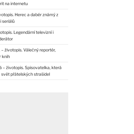
rit na internetu
životopis. Herec a dabér známý z
 seriálů
otopis. Legendární televizní i
derátor
– životopis. Válečný reportér,
r knih
– životopis. Spisovatelka, která
svět přátelských strašidel