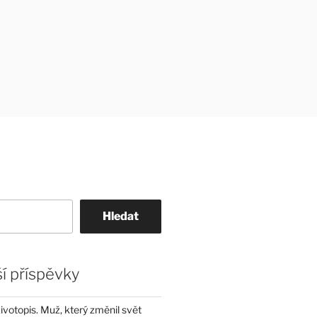
Hledat
í příspěvky
životopis. Muž, který změnil svět