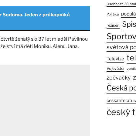
Osobnosti 20. stol
populá
r Sodoma. Jeden z průkopníků
Politika
Spi
režiséři
Sportov
čtvrté ženatý s o 37 let mladší Pavlínou
elství má děti Moniku, Alenu, Jana,
světová po
te
Televize
Vojevůdci
vynále
z
zpěvačky
Česká po
česká literatur
český f