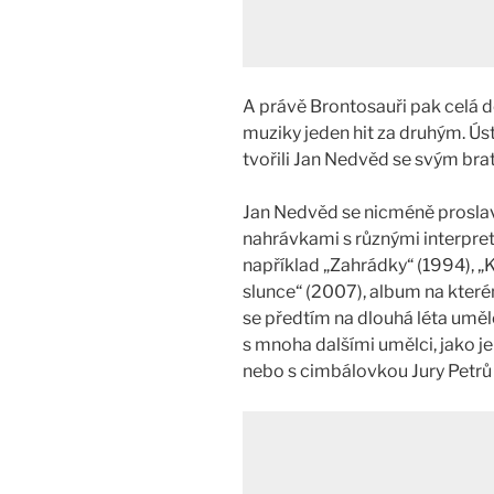
A právě Brontosauři pak celá d
muziky jeden hit za druhým. Ús
tvořili Jan Nedvěd se svým br
Jan Nedvěd se nicméně proslav
nahrávkami s různými interpret
například „Zahrádky“ (1994), „K
slunce“ (2007), album na které
se předtím na dlouhá léta uměle
s mnoha dalšími umělci, jako j
nebo s cimbálovkou Jury Petrů 