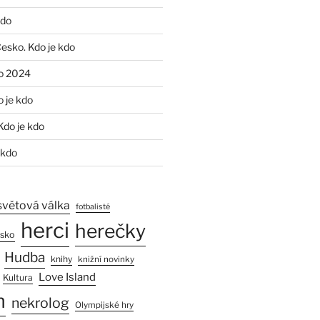
kdo
Česko. Kdo je kdo
o 2024
o je kdo
Kdo je kdo
 kdo
světová válka
fotbalisté
herci
herečky
esko
Hudba
knihy
knižní novinky
Love Island
Kultura
n
nekrolog
Olympijské hry