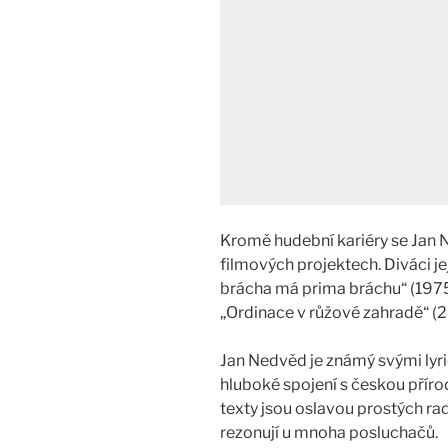
Kromě hudební kariéry se Jan Ne
filmových projektech. Diváci je
brácha má prima bráchu“ (1975)
„Ordinace v růžové zahradě“ (
Jan Nedvěd je známý svými lyri
hluboké spojení s českou příro
texty jsou oslavou prostých ra
rezonují u mnoha posluchačů.