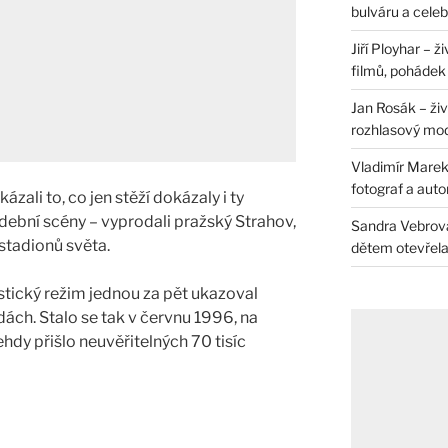
bulváru a celeb
Jiří Ployhar – 
filmů, pohádek i
Jan Rosák – živ
rozhlasový mo
Vladimír Marek 
fotograf a auto
zali to, co jen stěží dokázaly i ty
dební scény – vyprodali pražský Strahov,
Sandra Vebrová 
stadionů světa.
dětem otevřela 
tický režim jednou za pět ukazoval
ádách. Stalo se tak v červnu 1996, na
dy přišlo neuvěřitelných 70 tisíc