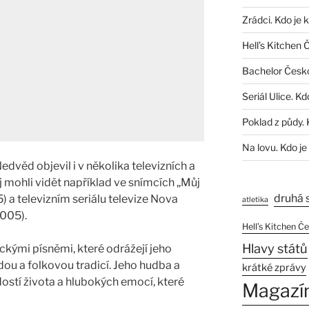
Zrádci. Kdo je 
Hell’s Kitchen 
Bachelor Česk
Seriál Ulice. Kd
Poklad z půdy. 
Na lovu. Kdo je
dvěd objevil i v několika televizních a
j mohli vidět například ve snímcích „Můj
druhá 
 a televizním seriálu televize Nova
atletika
2005).
Hell’s Kitchen Č
Hlavy států
ckými písněmi, které odrážejí jeho
dou a folkovou tradicí. Jeho hudba a
krátké zprávy
dostí života a hlubokých emocí, které
Magazí