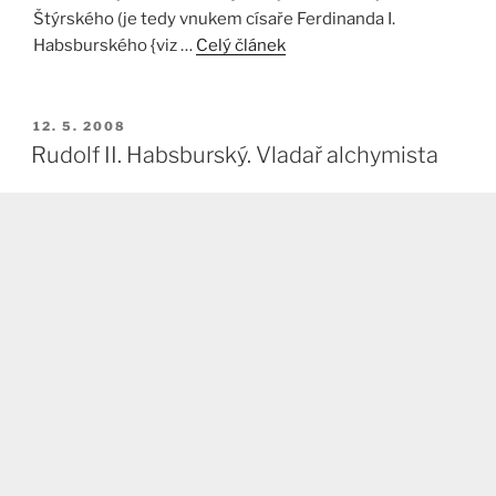
Štýrského (je tedy vnukem císaře Ferdinanda I.
Habsburského {viz …
Celý článek
PUBLIKOVÁNO
12. 5. 2008
Rudolf II. Habsburský. Vladař alchymista