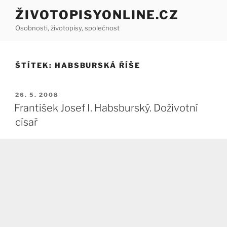
Přejít
ŽIVOTOPISYONLINE.CZ
k
Osobnosti, životopisy, společnost
obsahu
webu
ŠTÍTEK:
HABSBURSKÁ ŘÍŠE
PUBLIKOVÁNO
26. 5. 2008
František Josef I. Habsburský. Doživotní
císař