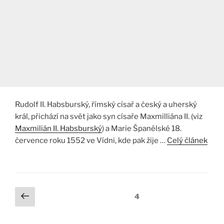
Rudolf II. Habsburský, římský císař a český a uherský
král, přichází na svět jako syn císaře Maxmilliána II. (viz
Maxmilián II. Habsburský
) a Marie Španělské 18.
července roku 1552 ve Vídni, kde pak žije …
Celý článek
Stránkování
Předchozí
Stránka:
4
stránka
příspěvků