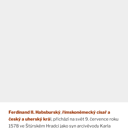
Ferdinand II. Habsburský
,
římskoněmecký císař a
český a uherský krá
l, přichází na svět 9. července roku
1578 ve Štýrském Hradci jako syn arcivévody Karla