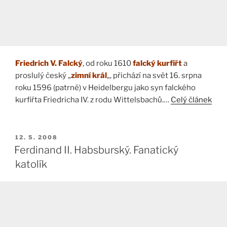
Friedrich V. Falcký
, od roku 1610
falcký kurfiřt
a
proslulý český „
zimní král
„, přichází na svět 16. srpna
roku 1596 (patrně) v Heidelbergu jako syn falckého
kurfiřta Friedricha IV. z rodu Wittelsbachů.…
Celý článek
PUBLIKOVÁNO
12. 5. 2008
Ferdinand II. Habsburský. Fanatický
katolík