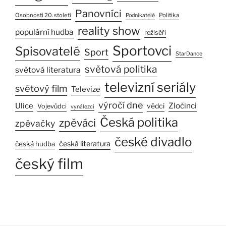
Panovníci
Osobnosti 20. století
Politika
Podnikatelé
reality show
populární hudba
režiséři
Sportovci
Spisovatelé
Sport
StarDance
světová politika
světová literatura
televizní seriály
světový film
Televize
výročí dne
Ulice
Zločinci
vědci
Vojevůdci
vynálezci
Česká politika
zpěváci
zpěvačky
české divadlo
česká literatura
česká hudba
český film