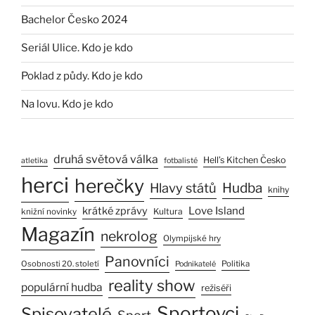
Bachelor Česko 2024
Seriál Ulice. Kdo je kdo
Poklad z půdy. Kdo je kdo
Na lovu. Kdo je kdo
druhá světová válka
Hell’s Kitchen Česko
atletika
fotbalisté
herci
herečky
Hlavy států
Hudba
knihy
Love Island
krátké zprávy
Kultura
knižní novinky
Magazín
nekrolog
Olympijské hry
Panovníci
Osobnosti 20. století
Politika
Podnikatelé
reality show
populární hudba
režiséři
Sportovci
Spisovatelé