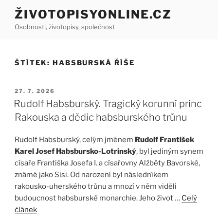
Přejít
ŽIVOTOPISYONLINE.CZ
k
Osobnosti, životopisy, společnost
obsahu
webu
ŠTÍTEK:
HABSBURSKÁ ŘÍŠE
PUBLIKOVÁNO
27. 7. 2026
Rudolf Habsburský. Tragický korunní princ
Rakouska a dědic habsburského trůnu
Rudolf Habsburský, celým jménem
Rudolf František
Karel Josef Habsbursko-Lotrinský
, byl jediným synem
císaře Františka Josefa I. a císařovny Alžběty Bavorské,
známé jako Sisi. Od narození byl následníkem
rakousko-uherského trůnu a mnozí v něm viděli
budoucnost habsburské monarchie. Jeho život …
Celý
článek