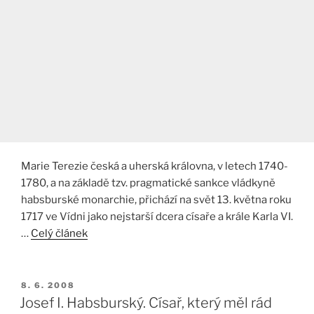
Marie Terezie česká a uherská královna, v letech 1740-
1780, a na základě tzv. pragmatické sankce vládkyně
habsburské monarchie, přichází na svět 13. května roku
1717 ve Vídni jako nejstarší dcera císaře a krále Karla VI.
…
Celý článek
PUBLIKOVÁNO
8. 6. 2008
Josef I. Habsburský. Císař, který měl rád