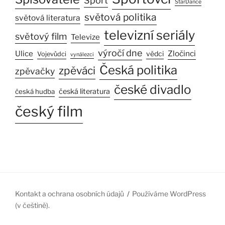
Sport
StarDance
světová politika
světová literatura
televizní seriály
světový film
Televize
výročí dne
Ulice
Zločinci
vědci
Vojevůdci
vynálezci
Česká politika
zpěváci
zpěvačky
české divadlo
česká literatura
česká hudba
český film
Kontakt a ochrana osobních údajů
Používáme WordPress
(v češtině).