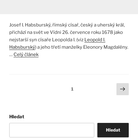
Josef I. Habsburský, římský císař, český a uherský král,
přichází na svět ve Vídni 26. července roku 1678 jako
nejstarší syn císaře Leopolda I. (viz
Leopold I.
Habsburský
) a jeho třetí manželky Eleonory Magdalény.
…
Celý článek
Stránkování
Další
Stránka:
1
strá
příspěvků
Hledat
Hledat