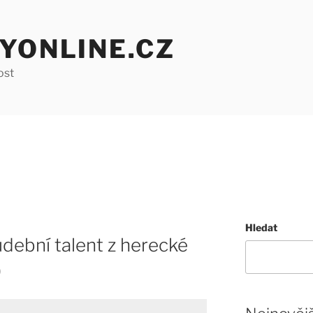
YONLINE.CZ
ost
Hledat
dební talent z herecké
)