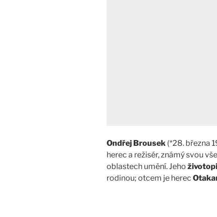
Ondřej Brousek
(*28. března 1
herec a režisér, známý svou vš
oblastech umění. Jeho
životop
rodinou; otcem je herec
Otaka