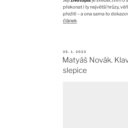
Její
životopis
je svědectvím o s
překonat i ty největší hrůzy, vě
přežití – a ona sama to dokaz
článek
PUBLIKOVÁNO
25. 1. 2023
Matyáš Novák. Klav
slepice