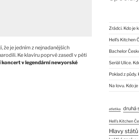
Zrádci. Kdo je 
Hell’s Kitchen 
jí, že je jedním z nejnadanějších
Bachelor Česk
narodili. Ke klavíru poprvé zasedl v pěti
í koncert v legendární newyorské
Seriál Ulice. Kd
Poklad z půdy. 
Na lovu. Kdo je
druhá 
atletika
Hell’s Kitchen Č
Hlavy států