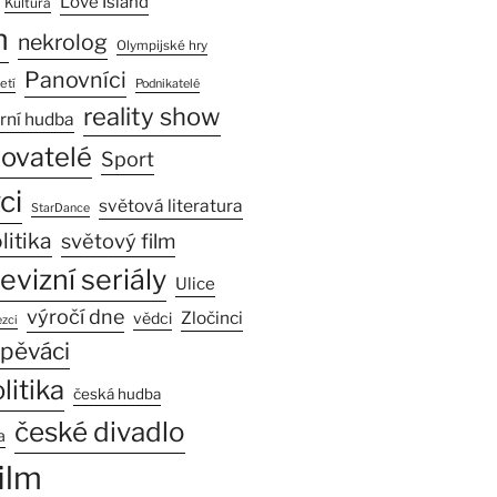
Love Island
Kultura
n
nekrolog
Olympijské hry
Panovníci
etí
Podnikatelé
reality show
rní hudba
sovatelé
Sport
ci
světová literatura
StarDance
litika
světový film
levizní seriály
Ulice
výročí dne
Zločinci
vědci
zci
pěváci
litika
česká hudba
české divadlo
a
ilm