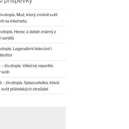
í příspěvky
životopis. Muž, který změnil svět
rit na internetu
životopis. Herec a dabér známý z
 seriálů
otopis. Legendární televizní i
derátor
– životopis. Válečný reportér,
r knih
– životopis. Spisovatelka, která
svět přátelských strašidel