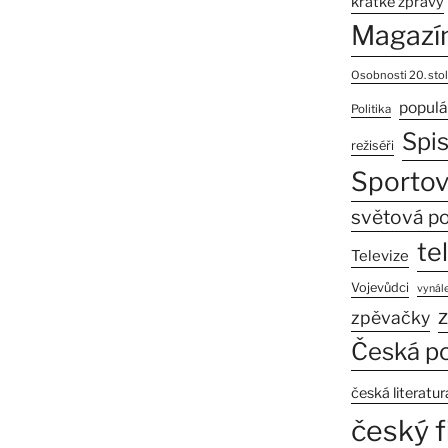
krátké zprávy
Magazí
Osobnosti 20. stol
populá
Politika
Spi
režiséři
Sportov
světová po
te
Televize
Vojevůdci
vynále
z
zpěvačky
Česká po
česká literatur
český f