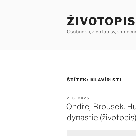
Přejít
k
ŽIVOTOPIS
obsahu
webu
Osobnosti, životopisy, společn
ŠTÍTEK:
KLAVÍRISTI
PUBLIKOVÁNO
2. 6. 2025
Ondřej Brousek. Hu
dynastie (životopis