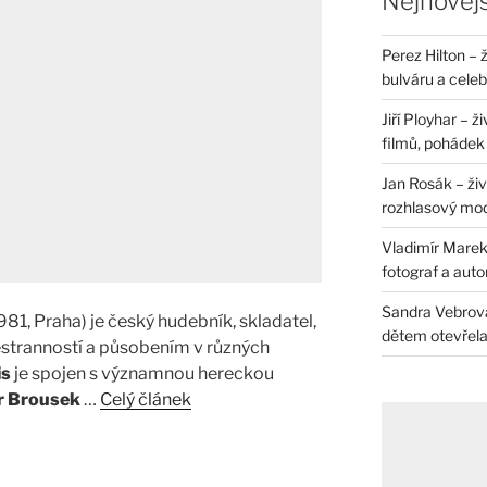
Nejnovějš
Perez Hilton – 
bulváru a celeb
Jiří Ployhar – 
filmů, pohádek i
Jan Rosák – živ
rozhlasový mo
Vladimír Marek 
fotograf a auto
Sandra Vebrová 
981, Praha) je český hudebník, skladatel,
dětem otevřela 
estranností a působením v různých
is
je spojen s významnou hereckou
r Brousek
…
Celý článek