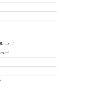
. století
toletí
y
y