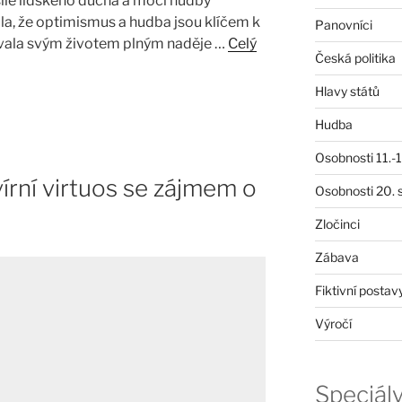
íle lidského ducha a moci hudby
řila, že optimismus a hudba jsou klíčem k
Panovníci
ovala svým životem plným naděje …
Celý
Česká politika
Hlavy států
Hudba
Osobnosti 11.-19
írní virtuos se zájmem o
Osobnosti 20. s
Zločinci
Zábava
Fiktivní postav
Výročí
Speciál