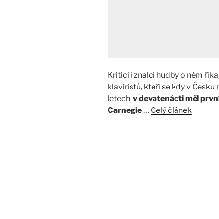
Kritici i znalci hudby o něm říka
klavíristů, kteří se kdy v Česku 
letech,
v devatenácti měl prvn
Carnegie
…
Celý článek