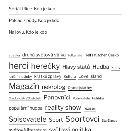
Seriál Ulice. Kdo je kdo
Poklad z půdy. Kdo je kdo
Na lovu. Kdo je kdo
druhá světová válka
Hell’s Kitchen Česko
atletika
fotbalisté
herci
herečky
Hlavy států
Hudba
knihy
Love Island
krátké zprávy
Kultura
knižní novinky
Magazín
nekrolog
Olympijské hry
Panovníci
Osobnosti 20. století
Politika
Podnikatelé
reality show
populární hudba
režiséři
Sportovci
Spisovatelé
Sport
StarDance
světová politika
světová literatura