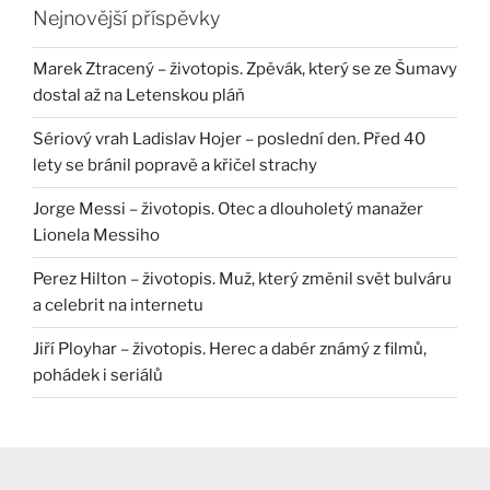
Nejnovější příspěvky
Marek Ztracený – životopis. Zpěvák, který se ze Šumavy
dostal až na Letenskou pláň
Sériový vrah Ladislav Hojer – poslední den. Před 40
lety se bránil popravě a křičel strachy
Jorge Messi – životopis. Otec a dlouholetý manažer
Lionela Messiho
Perez Hilton – životopis. Muž, který změnil svět bulváru
a celebrit na internetu
Jiří Ployhar – životopis. Herec a dabér známý z filmů,
pohádek i seriálů