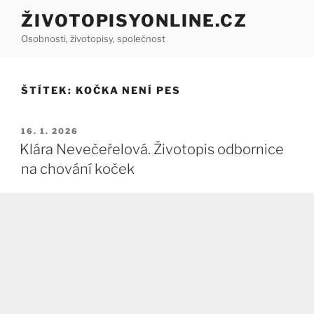
Přejít
ŽIVOTOPISYONLINE.CZ
k
Osobnosti, životopisy, společnost
obsahu
webu
ŠTÍTEK:
KOČKA NENÍ PES
PUBLIKOVÁNO
16. 1. 2026
Klára Nevečeřelová. Životopis odbornice
na chování koček