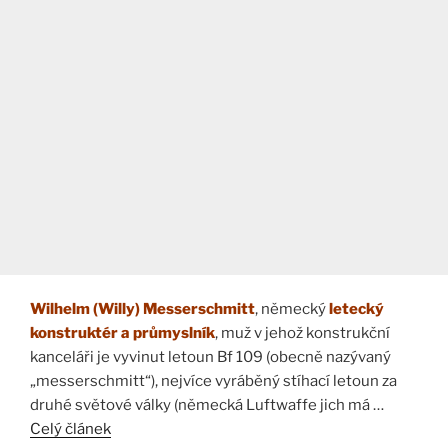
Wilhelm (Willy) Messerschmitt
, německý
letecký
konstruktér a průmyslník
, muž v jehož konstrukční
kanceláři je vyvinut letoun Bf 109 (obecně nazývaný
„messerschmitt“), nejvíce vyráběný stíhací letoun za
druhé světové války (německá Luftwaffe jich má …
Celý článek