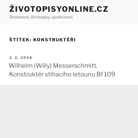
Přejít
ŽIVOTOPISYONLINE.CZ
k
Osobnosti, životopisy, společnost
obsahu
webu
ŠTÍTEK:
KONSTRUKTÉŘI
PUBLIKOVÁNO
2. 6. 2008
Wilhelm (Willy) Messerschmitt.
Konstruktér stíhacího letounu Bf 109