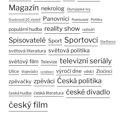
Magazín
nekrolog
Olympijské hry
Panovníci
Osobnosti 20. století
Politika
Podnikatelé
reality show
populární hudba
režiséři
Sportovci
Spisovatelé
Sport
StarDance
světová politika
světová literatura
televizní seriály
světový film
Televize
výročí dne
Ulice
Zločinci
vědci
Vojevůdci
vynálezci
Česká politika
zpěváci
zpěvačky
české divadlo
česká literatura
česká hudba
český film