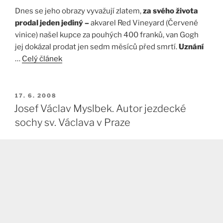
Dnes se jeho obrazy vyvažují zlatem,
za svého života
prodal jeden jediný –
akvarel Red Vineyard (Červené
vinice) našel kupce za pouhých 400 franků, van Gogh
jej dokázal prodat jen sedm měsíců před smrtí.
Uznání
…
Celý článek
PUBLIKOVÁNO
17. 6. 2008
Josef Václav Myslbek. Autor jezdecké
sochy sv. Václava v Praze