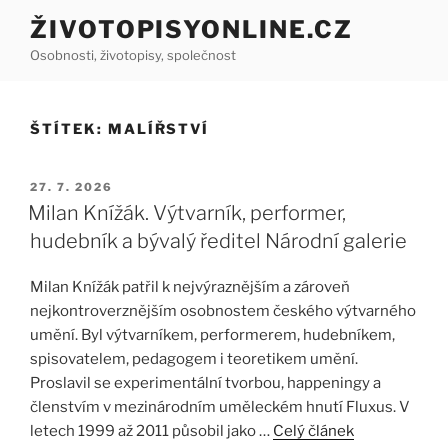
Přejít
ŽIVOTOPISYONLINE.CZ
k
Osobnosti, životopisy, společnost
obsahu
webu
ŠTÍTEK:
MALÍŘSTVÍ
PUBLIKOVÁNO
27. 7. 2026
Milan Knížák. Výtvarník, performer,
hudebník a bývalý ředitel Národní galerie
Milan Knížák patřil k nejvýraznějším a zároveň
nejkontroverznějším osobnostem českého výtvarného
umění. Byl výtvarníkem, performerem, hudebníkem,
spisovatelem, pedagogem i teoretikem umění.
Proslavil se experimentální tvorbou, happeningy a
členstvím v mezinárodním uměleckém hnutí Fluxus. V
letech 1999 až 2011 působil jako …
Celý článek