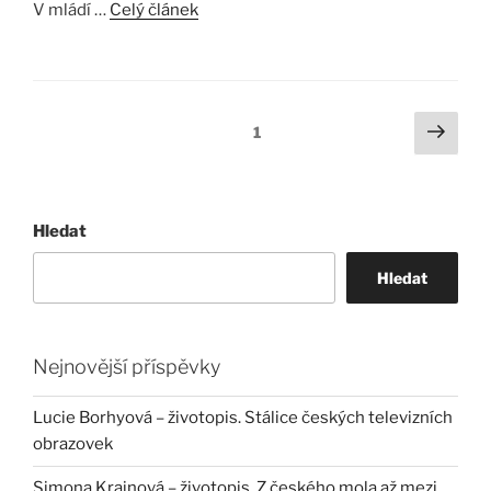
V mládí …
Celý článek
Stránkování
Další
Stránka:
1
strá
příspěvků
Hledat
Hledat
Nejnovější příspěvky
Lucie Borhyová – životopis. Stálice českých televizních
obrazovek
Simona Krainová – životopis. Z českého mola až mezi