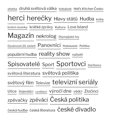
druhá světová válka
Hell’s Kitchen Česko
fotbalisté
atletika
herci
herečky
Hlavy států
Hudba
knihy
Love Island
krátké zprávy
Kultura
knižní novinky
Magazín
nekrolog
Olympijské hry
Panovníci
Osobnosti 20. století
Politika
Podnikatelé
reality show
populární hudba
režiséři
Sportovci
Spisovatelé
Sport
StarDance
světová politika
světová literatura
televizní seriály
světový film
Televize
výročí dne
Ulice
Zločinci
vědci
Vojevůdci
vynálezci
Česká politika
zpěváci
zpěvačky
české divadlo
česká literatura
česká hudba