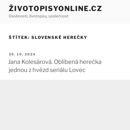
Přejít
ŽIVOTOPISYONLINE.CZ
k
Osobnosti, životopisy, společnost
obsahu
webu
ŠTÍTEK:
SLOVENSKÉ HEREČKY
PUBLIKOVÁNO
30. 10. 2024
Jana Kolesárová. Oblíbená herečka
jednou z hvězd seriálu Lovec