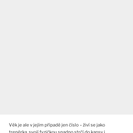
Věk je ale v jejím případě jen číslo – živí se jako
trenérka, svojí fyzičkou snadno strčí do kapsy i