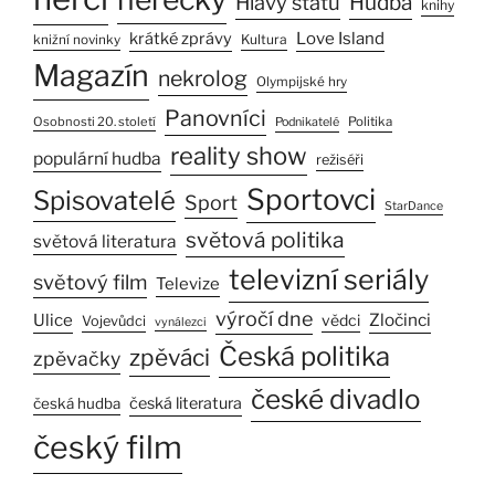
Hlavy států
Hudba
knihy
Love Island
krátké zprávy
Kultura
knižní novinky
Magazín
nekrolog
Olympijské hry
Panovníci
Osobnosti 20. století
Politika
Podnikatelé
reality show
populární hudba
režiséři
Sportovci
Spisovatelé
Sport
StarDance
světová politika
světová literatura
televizní seriály
světový film
Televize
výročí dne
Ulice
Zločinci
vědci
Vojevůdci
vynálezci
Česká politika
zpěváci
zpěvačky
české divadlo
česká literatura
česká hudba
český film