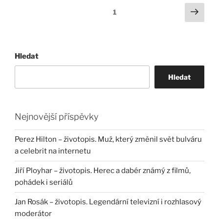
Stránkování
Další
Stránka:
1
strá
příspěvků
Hledat
Hledat
Nejnovější příspěvky
Perez Hilton – životopis. Muž, který změnil svět bulváru
a celebrit na internetu
Jiří Ployhar – životopis. Herec a dabér známý z filmů,
pohádek i seriálů
Jan Rosák – životopis. Legendární televizní i rozhlasový
moderátor