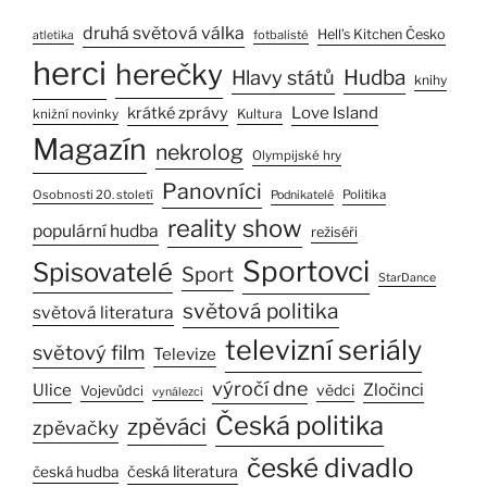
druhá světová válka
Hell’s Kitchen Česko
fotbalisté
atletika
herci
herečky
Hlavy států
Hudba
knihy
Love Island
krátké zprávy
Kultura
knižní novinky
Magazín
nekrolog
Olympijské hry
Panovníci
Osobnosti 20. století
Politika
Podnikatelé
reality show
populární hudba
režiséři
Sportovci
Spisovatelé
Sport
StarDance
světová politika
světová literatura
televizní seriály
světový film
Televize
výročí dne
Ulice
Zločinci
vědci
Vojevůdci
vynálezci
Česká politika
zpěváci
zpěvačky
české divadlo
česká literatura
česká hudba