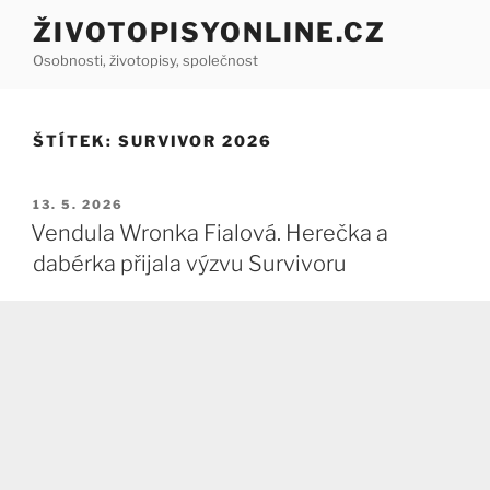
Přejít
ŽIVOTOPISYONLINE.CZ
k
Osobnosti, životopisy, společnost
obsahu
webu
ŠTÍTEK:
SURVIVOR 2026
PUBLIKOVÁNO
13. 5. 2026
Vendula Wronka Fialová. Herečka a
dabérka přijala výzvu Survivoru