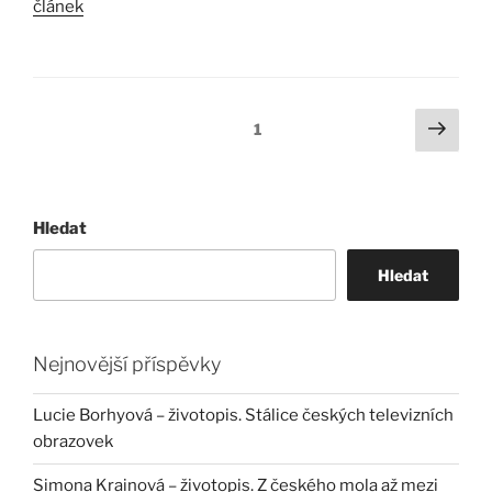
článek
Stránkování
Další
Stránka:
1
strá
příspěvků
Hledat
Hledat
Nejnovější příspěvky
Lucie Borhyová – životopis. Stálice českých televizních
obrazovek
Simona Krainová – životopis. Z českého mola až mezi