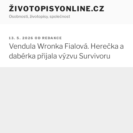
Přejít
ŽIVOTOPISYONLINE.CZ
k
Osobnosti, životopisy, společnost
obsahu
webu
PUBLIKOVÁNO
13. 5. 2026
OD
REDAKCE
Vendula Wronka Fialová. Herečka a
dabérka přijala výzvu Survivoru