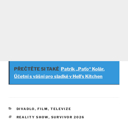
PŘEČTĚTE SI TAKÉ
Patrik „Paťo“ Kolár.
Účetní s vášní pro sladké v Hell’s Kitchen
RUBRIKY
DIVADLO, FILM, TELEVIZE
ŠTÍTKY
REALITY SHOW
,
SURVIVOR 2026