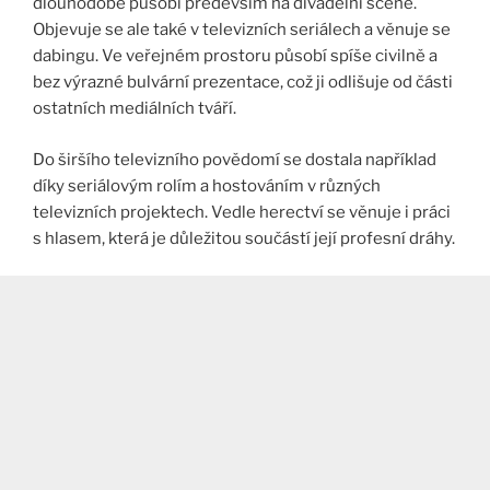
dlouhodobě působí především na divadelní scéně.
Objevuje se ale také v televizních seriálech a věnuje se
dabingu. Ve veřejném prostoru působí spíše civilně a
bez výrazné bulvární prezentace, což ji odlišuje od části
ostatních mediálních tváří.
Do širšího televizního povědomí se dostala například
díky seriálovým rolím a hostováním v různých
televizních projektech. Vedle herectví se věnuje i práci
s hlasem, která je důležitou součástí její profesní dráhy.