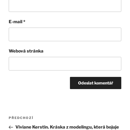
E-mail
*
Webová stránka
Navigace
Předchozí
PŘEDCHOZÍ
pro
příspěvek
Viviane Kerstin. Kráska z modelingu, která bojuje