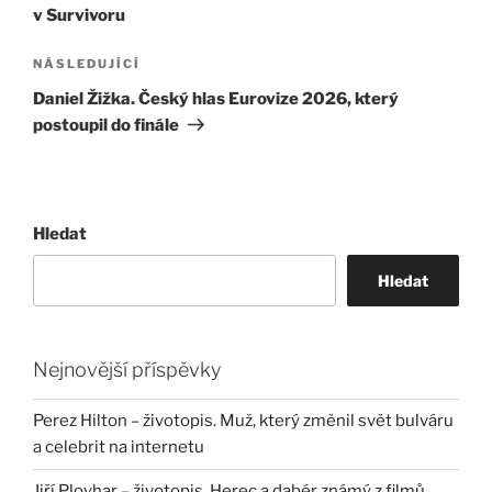
příspěvek
v Survivoru
Následující
NÁSLEDUJÍCÍ
příspěvek
Daniel Žižka. Český hlas Eurovize 2026, který
postoupil do finále
Hledat
Hledat
Nejnovější příspěvky
Perez Hilton – životopis. Muž, který změnil svět bulváru
a celebrit na internetu
Jiří Ployhar – životopis. Herec a dabér známý z filmů,