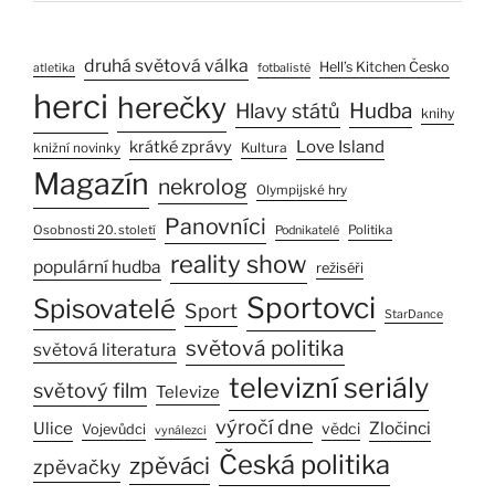
druhá světová válka
Hell’s Kitchen Česko
atletika
fotbalisté
herci
herečky
Hlavy států
Hudba
knihy
Love Island
krátké zprávy
Kultura
knižní novinky
Magazín
nekrolog
Olympijské hry
Panovníci
Osobnosti 20. století
Politika
Podnikatelé
reality show
populární hudba
režiséři
Sportovci
Spisovatelé
Sport
StarDance
světová politika
světová literatura
televizní seriály
světový film
Televize
výročí dne
Ulice
Zločinci
vědci
Vojevůdci
vynálezci
Česká politika
zpěváci
zpěvačky