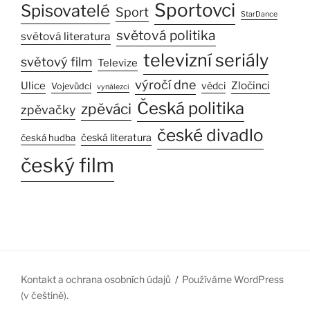
Sportovci
Spisovatelé
Sport
StarDance
světová politika
světová literatura
televizní seriály
světový film
Televize
výročí dne
Ulice
Zločinci
vědci
Vojevůdci
vynálezci
Česká politika
zpěváci
zpěvačky
české divadlo
česká literatura
česká hudba
český film
Kontakt a ochrana osobních údajů
Používáme WordPress
(v češtině).