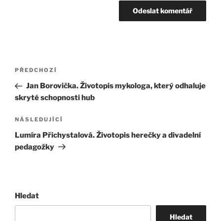
Navigace
Předchozí
PŘEDCHOZÍ
pro
příspěvek
Jan Borovička. Životopis mykologa, který odhaluje
příspěvek
skryté schopnosti hub
Následující
NÁSLEDUJÍCÍ
příspěvek
Lumíra Přichystalová. Životopis herečky a divadelní
pedagožky
Hledat
Hledat