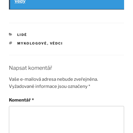
vědy
RUBRIKY
LIDÉ
ŠTÍTKY
MYKOLOGOVÉ
,
VĚDCI
Napsat komentář
Vaše e-mailová adresa nebude zveřejněna.
Vyžadované informace jsou označeny
*
Komentář
*