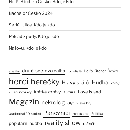
Hell’s Kitchen Česko. Kdo je kdo
Bachelor Česko 2024
Seriál Ulice. Kdo je kdo
Poklad z půdy. Kdo je kdo
Na lovu. Kdo je kdo
druhá světová válka
Hell’s Kitchen Česko
atletika
fotbalisté
herci
herečky
Hlavy států
Hudba
knihy
Love Island
krátké zprávy
Kultura
knižní novinky
Magazín
nekrolog
Olympijské hry
Panovníci
Osobnosti 20. století
Politika
Podnikatelé
reality show
populární hudba
režiséři