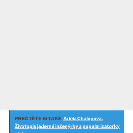
PŘEČTĚTE SI TAKÉ
Adéla Chalupová.
Životopis jaderné inženýrky a popularizátorky