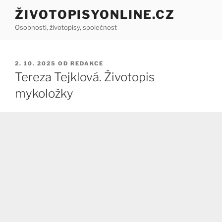
Přejít
ŽIVOTOPISYONLINE.CZ
k
Osobnosti, životopisy, společnost
obsahu
webu
PUBLIKOVÁNO
2. 10. 2025
OD
REDAKCE
Tereza Tejklová. Životopis
mykoložky