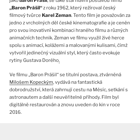
jako
baron Prášil
, se také stal hlavní postavou filmu
„Baron Prášil“
z roku 1962, který režíroval český
filmový tvůrce
Karel Zeman
. Tento film je považován za
jedno z vrcholných děl české kinematografie a je ceněn
pro svou inovativní kombinaci hraného filmu a různých
animačních technik. Zeman ve filmu využil živé herce
spolu s animací, kolážemi a malovanými kulisami, čímž
vytvořil jedinečný vizuální styl, který často evokuje
rytiny Gustava Dorého
.
Ve filmu „Baron Prášil“ se titulní postava, ztvárněná
Milošem Kopeckým
, vydává na fantastická
dobrodružství, která zahrnují cestu na Měsíc, setkání s
astronautem a další neuvěřitelné příhody. Film byl
digitálně restaurován a znovu uveden do kin v roce
2016.