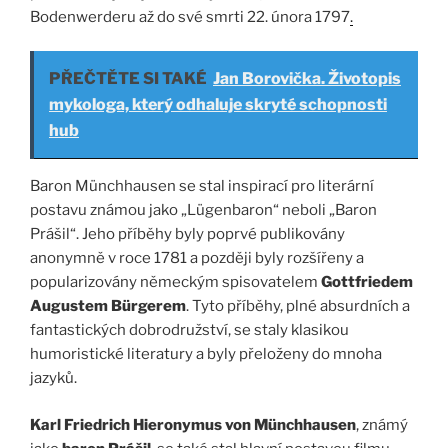
Bodenwerderu až do své smrti 22. února 1797
.
PŘEČTĚTE SI TAKÉ
Jan Borovička. Životopis
mykologa, který odhaluje skryté schopnosti
hub
Baron Münchhausen se stal inspirací pro literární
postavu známou jako „Lügenbaron“ neboli „Baron
Prášil“. Jeho příběhy byly poprvé publikovány
anonymně v roce 1781 a později byly rozšířeny a
popularizovány německým spisovatelem
Gottfriedem
Augustem Bürgerem
. Tyto příběhy, plné absurdních a
fantastických dobrodružství, se staly klasikou
humoristické literatury a byly přeloženy do mnoha
jazyků.
Karl Friedrich Hieronymus von Münchhausen
, známý