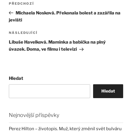
Navigace
Předchozí
PŘEDCHOZÍ
pro
příspěvek
Michaela Nosková. Překonala bolest a zazářila na
příspěvek
jevišti
Následující
NÁSLEDUJÍCÍ
příspěvek
Libuše Havelková. Maminka a babička na plný
úvazek. Doma, ve filmu i televizi
Hledat
Hledat
Nejnovější příspěvky
Perez Hilton – životopis. Muž, který změnil svět bulváru