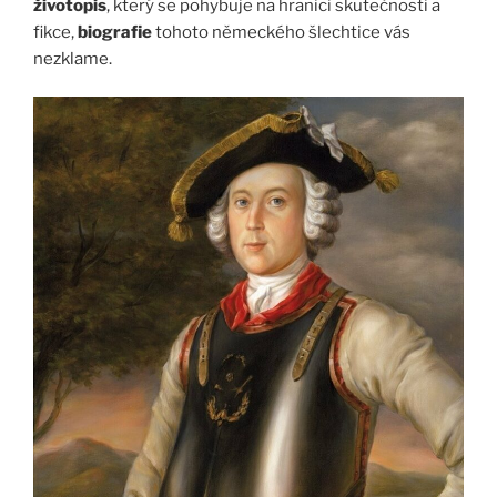
životopis
, který se pohybuje na hranici skutečnosti a
fikce,
biografie
tohoto německého šlechtice vás
nezklame.