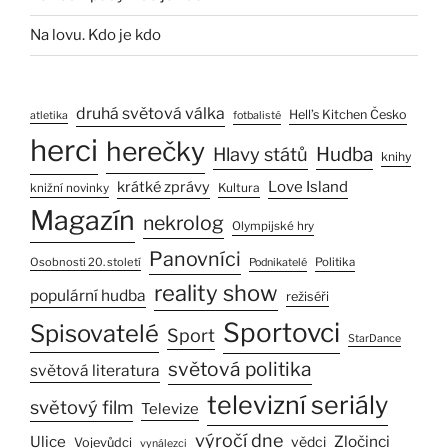
Na lovu. Kdo je kdo
druhá světová válka
Hell’s Kitchen Česko
atletika
fotbalisté
herci
herečky
Hlavy států
Hudba
knihy
Love Island
krátké zprávy
Kultura
knižní novinky
Magazín
nekrolog
Olympijské hry
Panovníci
Osobnosti 20. století
Politika
Podnikatelé
reality show
populární hudba
režiséři
Sportovci
Spisovatelé
Sport
StarDance
světová politika
světová literatura
televizní seriály
světový film
Televize
výročí dne
Ulice
Zločinci
vědci
Vojevůdci
vynálezci