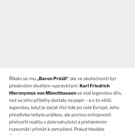
Říkalo se mu
„Baron Prášil“
, ale ve skutečnosti byl
především skvělým vypravěčem.
Karl Friedrich
Hieronymus von Münchhausen
se stal legendou dřív,
než se jeho příběhy dostaly na papír – a o to větší
legendou, když je začali číst lidé po celé Evropě. Jeho
přezdívka nebyla urážkou, ale poctou schopnosti
přetvořit realitu v dobrodružství a přeháněním
rozesmát i přimět k zamyšlení. Pokud hledáte