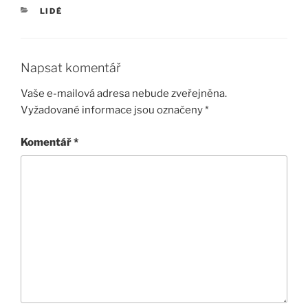
RUBRIKY
LIDÉ
Napsat komentář
Vaše e-mailová adresa nebude zveřejněna.
Vyžadované informace jsou označeny
*
Komentář
*