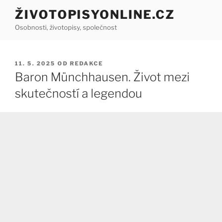
Přejít
ŽIVOTOPISYONLINE.CZ
k
Osobnosti, životopisy, společnost
obsahu
webu
PUBLIKOVÁNO
11. 5. 2025
OD
REDAKCE
Baron Münchhausen. Život mezi
skutečností a legendou