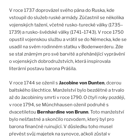
V roce 1737 doprovázel svého pána do Ruska, kde
vstoupil do služeb ruské armády. Zúčastnil se několika
vojenských tažení, včetně rusko-turecké války (1735–
1739) a rusko-švédské války (1741–1743). V roce 1750
opustil vojenskou službu a vrátil se do Německa, kde se
usadil na svém rodinném statku v Bodenwerderu. Zde
se stal známým pro své barvité a přehánějící vyprávění
o vojenských dobrodružstvích, která inspirovala
literární postavu barona Prášila.
V roce 1744 se oženil s
Jacobine von Dunten
, dcerou
baltského šlechtice. Manželství bylo bezdětné a trvalo
až do Jacobininy smrti v roce 1790. O čtyři roky později,
v roce 1794, se Münchhausen oženil podruhé s
dvacetiletou
Bernhardine von Brunn
. Toto manželství
bylo nešťastné a skončilo rozvodem, který byl pro
barona finančně ruinující. V důsledku toho musel
převést svůj majetek na synovce, ačkoli zůstal v