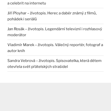
a celebrit na internetu
Jiří Ployhar – životopis. Herec a dabér známý z filmů,
pohádek i seriálů
Jan Rosák – životopis. Legendární televizní i rozhlasový
moderátor
Vladimír Marek – životopis. Válečný reportér, fotograf a
autor knih
Sandra Vebrová – životopis. Spisovatelka, která dětem
otevřela svět přátelských strašidel