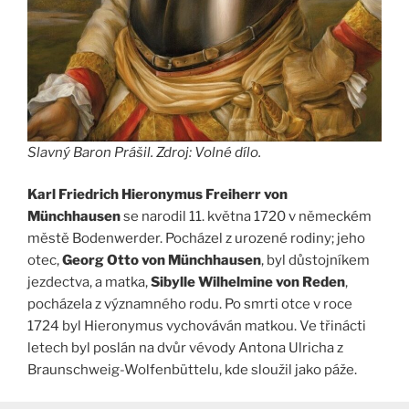
Slavný Baron Prášil. Zdroj: Volné dílo.
Karl Friedrich Hieronymus Freiherr von
Münchhausen
se narodil 11. května 1720 v německém
městě Bodenwerder. Pocházel z urozené rodiny; jeho
otec,
Georg Otto von Münchhausen
, byl důstojníkem
jezdectva, a matka,
Sibylle Wilhelmine von Reden
,
pocházela z významného rodu. Po smrti otce v roce
1724 byl Hieronymus vychováván matkou. Ve třinácti
letech byl poslán na dvůr vévody Antona Ulricha z
Braunschweig-Wolfenbüttelu, kde sloužil jako páže.