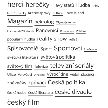
herci
herečky
Hlavy států
Hudba
knihy
Love Island
krátké zprávy
Kultura
knižní novinky
Magazín
nekrolog
Olympijské hry
Panovníci
Osobnosti 20. století
Politika
Podnikatelé
reality show
populární hudba
režiséři
Sportovci
Spisovatelé
Sport
StarDance
světová politika
světová literatura
televizní seriály
světový film
Televize
výročí dne
Ulice
Zločinci
vědci
Vojevůdci
vynálezci
Česká politika
zpěváci
zpěvačky
české divadlo
česká literatura
česká hudba
český film