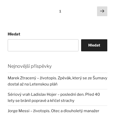
Stránkování
Další
Stránka:
1
strá
příspěvků
Hledat
Hledat
Nejnovější příspěvky
Marek Ztracený – životopis. Zpěvák, který se ze Šumavy
dostal až na Letenskou pláň
Sériový vrah Ladislav Hojer – poslední den. Před 40
lety se bránil popravě a křičel strachy
Jorge Messi – životopis. Otec a dlouholetý manažer