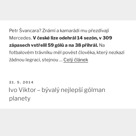
Petr Švancara? Známí a kamarádi mu přezdívají
Mercedes.
V české lize odehrál 14 sezón, v 309
zápasech vstřelil 59 gólů a na 38 přihrál.
Na
fotbalovém trávníku měl pověst člověka, který nezkazí
žádnou legraci, stejnou …
Celý článek
PUBLIKOVÁNO
21. 5. 2014
Ivo Viktor – bývalý nejlepší gólman
planety