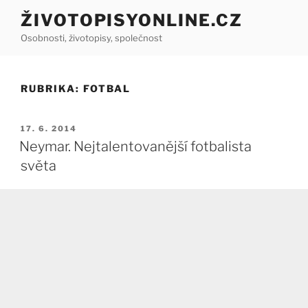
Přejít
ŽIVOTOPISYONLINE.CZ
k
Osobnosti, životopisy, společnost
obsahu
webu
RUBRIKA:
FOTBAL
PUBLIKOVÁNO
17. 6. 2014
Neymar. Nejtalentovanější fotbalista
světa