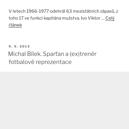
V letech 1966-1977 odehrál 63 mezistátních zápasů, z
toho 17 ve funkci kapitána mužstva. Ivo Viktor …
Celý
článek
PUBLIKOVÁNO
9. 9. 2013
Michal Bílek. Sparťan a (ex)trenér
fotbalové reprezentace