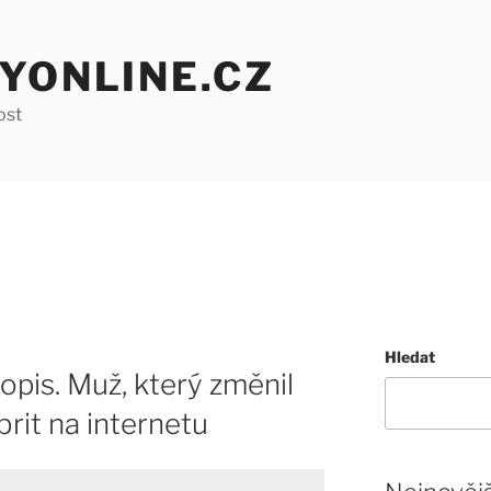
YONLINE.CZ
ost
Hledat
topis. Muž, který změnil
brit na internetu