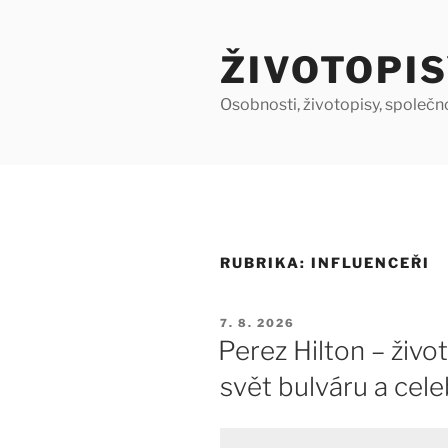
Přejít
k
ŽIVOTOPIS
obsahu
webu
Osobnosti, životopisy, společn
RUBRIKA:
INFLUENCEŘI
PUBLIKOVÁNO
7. 8. 2026
Perez Hilton – živo
svět bulváru a cele