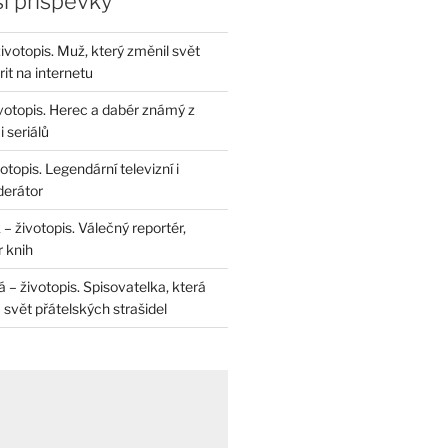
í příspěvky
životopis. Muž, který změnil svět
rit na internetu
životopis. Herec a dabér známý z
 seriálů
otopis. Legendární televizní i
derátor
– životopis. Válečný reportér,
r knih
– životopis. Spisovatelka, která
svět přátelských strašidel