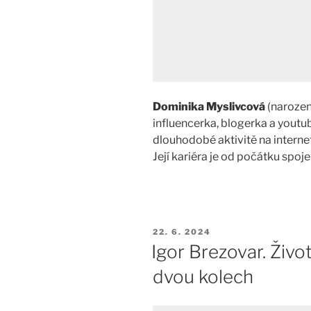
Dominika Myslivcová
(narozena
influencerka, blogerka a youtu
dlouhodobé aktivitě na internet
Její kariéra je od počátku spoj
PUBLIKOVÁNO
22. 6. 2024
Igor Brezovar. Živ
dvou kolech