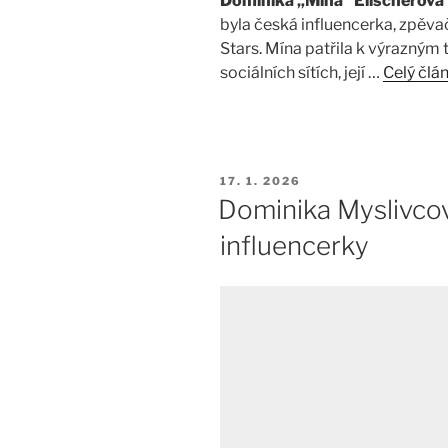
Dominika „Mína“ Elischerová
byla česká influencerka, zpěva
Stars. Mína patřila k výrazným
sociálních sítích, její …
Celý člá
PUBLIKOVÁNO
17. 1. 2026
Dominika Myslivcov
influencerky