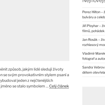
Nejnovějš
Perez Hilton – 
bulváru a celeb
Jiří Ployhar – 
filmů, pohádek i
Jan Rosák – živ
rozhlasový mo
Vladimír Marek 
fotograf a auto
Sandra Vebrová 
ěnit způsob, jakým lidé sledují životy
dětem otevřela 
on se svým provokativním stylem psaní a
budoval jeden z nejčtenějších
o jméno se stalo symbolem …
Celý článek