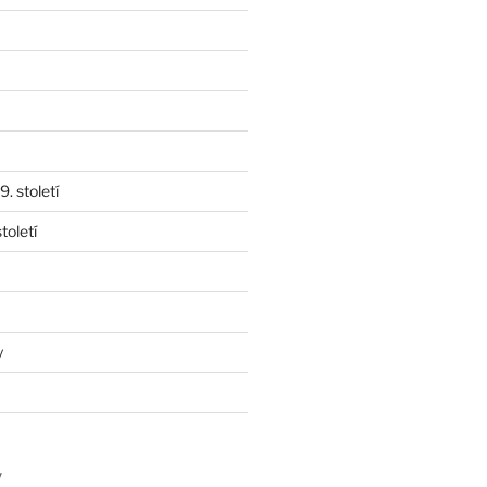
. století
toletí
y
y