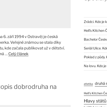
Zrádci. Kdo je 
Hell’s Kitchen 
 6. září 1994 v Ostravě) je česká
Bachelor Česk
berka. Veřejně známou se stala díky
u, kde začala publikovat už v dětství.
Seriál Ulice. Kd
ená …
Celý článek
Poklad z půdy. 
Na lovu. Kdo je
druhá 
atletika
otopis dobrodruha na
Hell’s Kitchen Č
Hlavy států