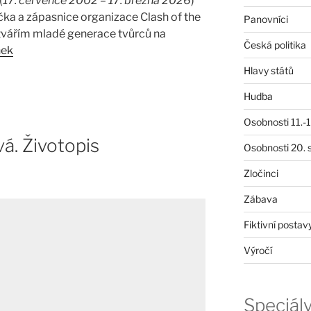
(
17. července 2002 – 17. března 2026
)
čka a zápasnice organizace Clash of the
Panovníci
 tvářím mladé generace tvůrců na
Česká politika
nek
Hlavy států
Hudba
Osobnosti 11.-19
á. Životopis
Osobnosti 20. s
Zločinci
Zábava
Fiktivní postav
Výročí
Speciál