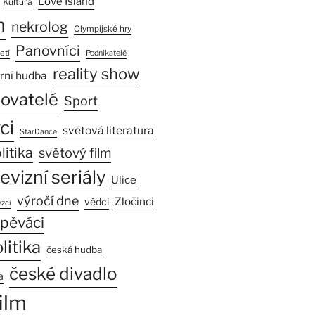
Love Island
Kultura
n
nekrolog
Olympijské hry
Panovníci
etí
Podnikatelé
reality show
rní hudba
sovatelé
Sport
ci
světová literatura
StarDance
litika
světový film
levizní seriály
Ulice
výročí dne
Zločinci
vědci
zci
pěváci
litika
česká hudba
české divadlo
a
ilm