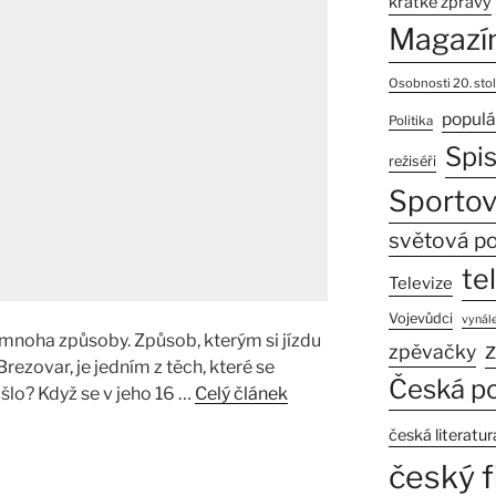
krátké zprávy
Magazí
Osobnosti 20. stol
populá
Politika
Spi
režiséři
Sportov
světová po
te
Televize
Vojevůdci
vynále
noha způsoby. Způsob, kterým si jízdu
z
zpěvačky
rezovar, je jedním z těch, které se
Česká po
ošlo? Když se v jeho 16 …
Celý článek
česká literatur
český f