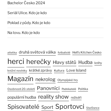
Bachelor Česko 2024
Seriál Ulice. Kdo je kdo
Poklad z půdy. Kdo je kdo
Na lovu. Kdo je kdo
druhá světová válka
Hell’s Kitchen Česko
fotbalisté
atletika
herci
herečky
Hlavy států
Hudba
knihy
Love Island
krátké zprávy
Kultura
knižní novinky
Magazín
nekrolog
Olympijské hry
Panovníci
Osobnosti 20. století
Politika
Podnikatelé
reality show
populární hudba
režiséři
Sportovci
Spisovatelé
Sport
StarDance