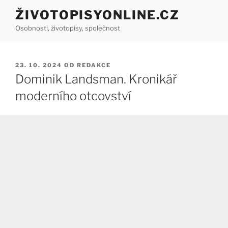
Přejít
ŽIVOTOPISYONLINE.CZ
k
Osobnosti, životopisy, společnost
obsahu
webu
PUBLIKOVÁNO
23. 10. 2024
OD
REDAKCE
Dominik Landsman. Kronikář
moderního otcovství