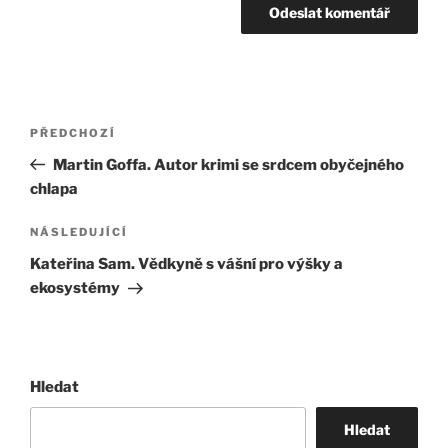
Navigace
Předchozí
PŘEDCHOZÍ
pro
příspěvek
Martin Goffa. Autor krimi se srdcem obyčejného
příspěvek
chlapa
Následující
NÁSLEDUJÍCÍ
příspěvek
Kateřina Sam. Vědkyně s vášní pro výšky a
ekosystémy
Hledat
Hledat