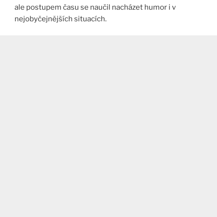
ale postupem času se naučil nacházet humor i v
nejobyčejnějších situacích​.​