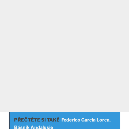
PŘEČTĚTE SI TAKÉ
Federico García Lorca.
Básník Andalusie