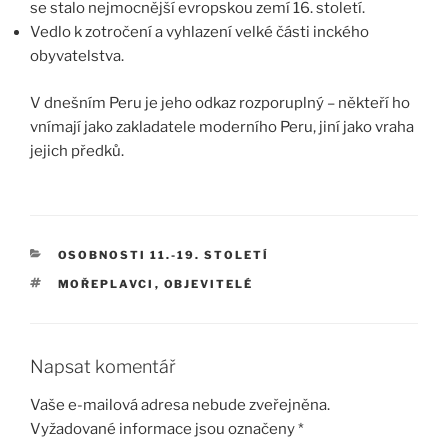
se stalo nejmocnější evropskou zemí 16. století.
Vedlo k zotročení a vyhlazení velké části inckého
obyvatelstva.
V dnešním Peru je jeho odkaz rozporuplný – někteří ho
vnímají jako zakladatele moderního Peru, jiní jako vraha
jejich předků.
RUBRIKY
OSOBNOSTI 11.-19. STOLETÍ
ŠTÍTKY
MOŘEPLAVCI
,
OBJEVITELÉ
Napsat komentář
Vaše e-mailová adresa nebude zveřejněna.
Vyžadované informace jsou označeny
*