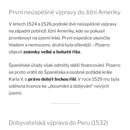
První neúspěšné výpravy do Jižní Ameriky
V letech 1524 a 1526 podnikl dvě neúspěšné výpravy
na západní pobřeží Jižní Ameriky, kde se pokusil
proniknout na území Inků. První expedice skončila
hladem a nemocemi, druhá byla slibnější – Pizarro
objevil
známky velké a bohaté říše
.
Španělské úřady však odmítly další financování. Pizarro
se proto vrátil do Španělska a osobně požádal krále
Karla V. o
právo dobýt Inckou říši
. V roce 1529 mu byla
udělena licence ke „zkoumání a dobývání“ nových
území.
Dobyvatelská výprava do Peru (1532)