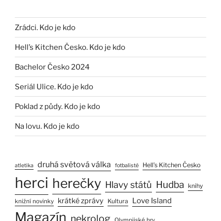
Zrádci. Kdo je kdo
Hell’s Kitchen Česko. Kdo je kdo
Bachelor Česko 2024
Seriál Ulice. Kdo je kdo
Poklad z půdy. Kdo je kdo
Na lovu. Kdo je kdo
druhá světová válka
Hell’s Kitchen Česko
atletika
fotbalisté
herci
herečky
Hlavy států
Hudba
knihy
Love Island
krátké zprávy
Kultura
knižní novinky
Magazín
nekrolog
Olympijské hry