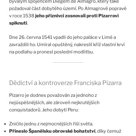
bývalým spojencem Diegem de Almagro, který také
požadoval část dobytého území. Po Almagrově popravě
v roce 1538
jeho příznivci zosnovali proti Pizarrovi
spiknutí
.
Dne 26. června 1541 vpadli do jeho paláce v Limě a
zavraždili ho. Umíral opuštěný, nakreslil kříž vlastní krví
na podlahu a pronesl poslední modlitbu.
Dědictví a kontroverze Franciska Pizarra
Pizarro je dodnes považován za jednoho z
nejúspěšnějších, ale zároveň nejkrutějších
conquistadorů. Jeho dobytí Peru:
Zničilo jednu z nejmocnějších říší světa.
Přineslo Španělsku obrovské bohatství
, díky čemuž