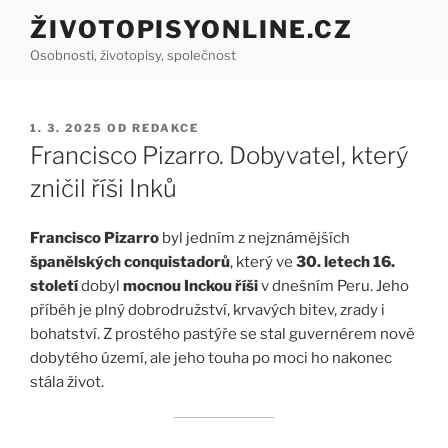
Přejít
ŽIVOTOPISYONLINE.CZ
k
Osobnosti, životopisy, společnost
obsahu
webu
PUBLIKOVÁNO
1. 3. 2025
OD
REDAKCE
Francisco Pizarro. Dobyvatel, který
zničil říši Inků
Francisco Pizarro
byl jedním z nejznámějších
španělských conquistadorů
, který ve
30. letech 16.
století
dobyl
mocnou Inckou říši
v dnešním Peru. Jeho
příběh je plný dobrodružství, krvavých bitev, zrady i
bohatství. Z prostého pastýře se stal guvernérem nově
dobytého území, ale jeho touha po moci ho nakonec
stála život.