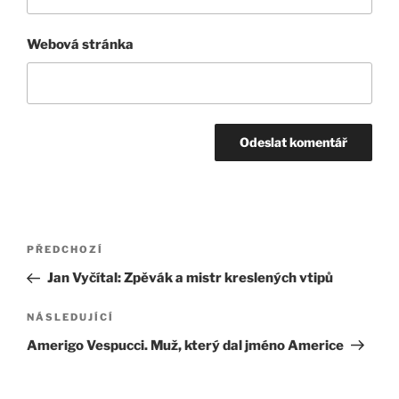
Webová stránka
Navigace
Předchozí
PŘEDCHOZÍ
pro
příspěvek
Jan Vyčítal: Zpěvák a mistr kreslených vtipů
příspěvek
Následující
NÁSLEDUJÍCÍ
příspěvek
Amerigo Vespucci. Muž, který dal jméno Americe