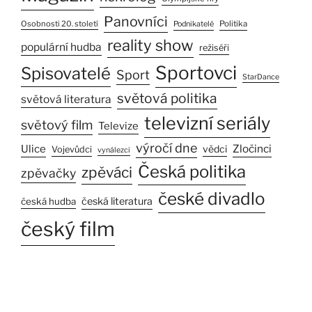
Panovníci
Osobnosti 20. století
Politika
Podnikatelé
reality show
populární hudba
režiséři
Sportovci
Spisovatelé
Sport
StarDance
světová politika
světová literatura
televizní seriály
světový film
Televize
výročí dne
Ulice
Zločinci
vědci
Vojevůdci
vynálezci
Česká politika
zpěváci
zpěvačky
české divadlo
česká literatura
česká hudba
český film