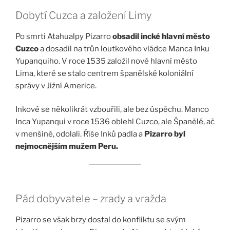
Dobytí Cuzca a založení Limy
Po smrti Atahualpy Pizarro
obsadil incké hlavní město
Cuzco
a dosadil na trůn loutkového vládce Manca Inku
Yupanquiho. V roce 1535 založil nové hlavní město
Lima, které se stalo centrem španělské koloniální
správy v Jižní Americe.
Inkové se několikrát vzbouřili, ale bez úspěchu. Manco
Inca Yupanqui v roce 1536 oblehl Cuzco, ale Španělé, ač
v menšině, odolali. Říše Inků padla a
Pizarro byl
nejmocnějším mužem Peru.
Pád dobyvatele – zrady a vražda
Pizarro se však brzy dostal do konfliktu se svým