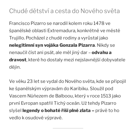
Chudé dětství a cesta do Nového světa
Francisco Pizarro se narodil kolem roku 1478 ve
španělské oblasti Extremadura, konkrétně ve městě
Trujillo. Pocházel z chudé rodiny a vyrůstal jako
nelegitimní syn vojáka Gonzala Pizarra
. Nikdy se
nenaučil číst ani psát, ale měl jiný dar –
odvahu a
dravost
, které ho dostaly mezi nejslavnější dobyvatele
dějin.
Ve věku 23 let se vydal do Nového světa, kde se připojil
ke španělským výpravám do Karibiku. Sloužil pod
Vascem Núñezem de Balboou, který v roce 1513 jako
první Evropan spatřil Tichý oceán. Už tehdy Pizarro
slyšel
legendy o bohaté říši plné zlata –
právě to ho
vedlo k osudové výpravě.