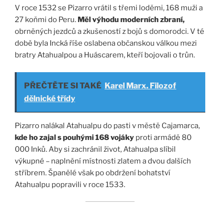
V roce 1532 se Pizarro vrátil s třemi loděmi, 168 muži a
27 koňmi do Peru.
Měl výhodu moderních zbraní,
obrněných jezdců a zkušeností z bojů s domorodci. V té
době byla Incká říše oslabena občanskou válkou mezi
bratry Atahualpou a Huáscarem, kteří bojovali o trůn.
PŘEČTĚTE SI TAKÉ
Karel Marx. Filozof
dělnické třídy
Pizarro nalákal Atahualpu do pasti v městě Cajamarca,
kde ho zajal s pouhými 168 vojáky
proti armádě 80
000 Inků. Aby si zachránil život, Atahualpa slíbil
výkupné – naplnění místnosti zlatem a dvou dalších
stříbrem. Španělé však po obdržení bohatství
Atahualpu popravili v roce 1533.