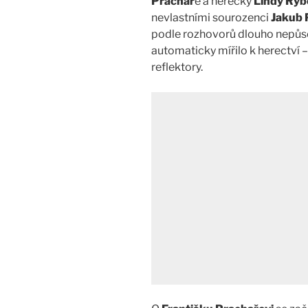
Prachař
e a herečky
Lindy Ryb
nevlastními sourozenci
Jakub 
podle rozhovorů dlouho nepůso
automaticky mířilo k herectví –
reflektory.