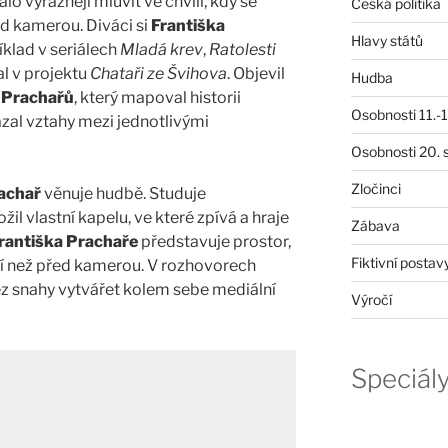
lo výrazněji mluvit ve chvíli, kdy se
Česká politika
d kamerou. Diváci si
Františka
Hlavy států
klad v seriálech
Mladá krev
,
Ratolesti
al v projektu
Chataři ze Švihova
. Objevil
Hudba
 Prachařů
, který mapoval historii
Osobnosti 11.-19
zal vztahy mezi jednotlivými
Osobnosti 20. s
Zločinci
achař
věnuje hudbě. Studuje
il vlastní kapelu, ve které zpívá a hraje
Zábava
rantiška Prachaře
představuje prostor,
Fiktivní postav
í než před kamerou. V rozhovorech
bez snahy vytvářet kolem sebe mediální
Výročí
Speciál