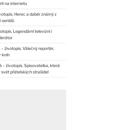
rit na internetu
životopis. Herec a dabér známý z
 seriálů
otopis. Legendární televizní i
derátor
– životopis. Válečný reportér,
r knih
– životopis. Spisovatelka, která
svět přátelských strašidel