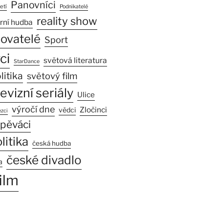
Panovníci
etí
Podnikatelé
reality show
rní hudba
sovatelé
Sport
ci
světová literatura
StarDance
litika
světový film
levizní seriály
Ulice
výročí dne
Zločinci
vědci
zci
pěváci
litika
česká hudba
české divadlo
a
ilm