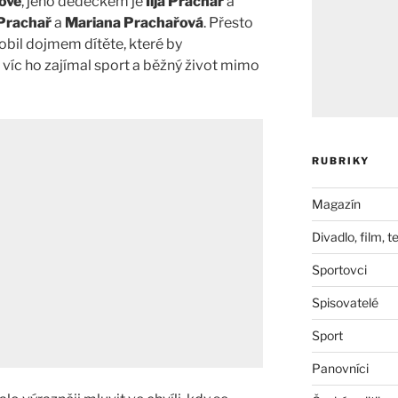
ové
, jeho dědečkem je
Ilja Prachař
a
Prachař
a
Mariana Prachařová
. Přesto
bil dojmem dítěte, které by
 víc ho zajímal sport a běžný život mimo
RUBRIKY
Magazín
Divadlo, film, t
Sportovci
Spisovatelé
Sport
Panovníci