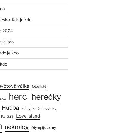
kdo
Česko. Kdo je kdo
o 2024
o je kdo
Kdo je kdo
 kdo
světová válka
fotbalisté
herci
herečky
esko
Hudba
knihy
knižní novinky
Love Island
Kultura
n
nekrolog
Olympijské hry