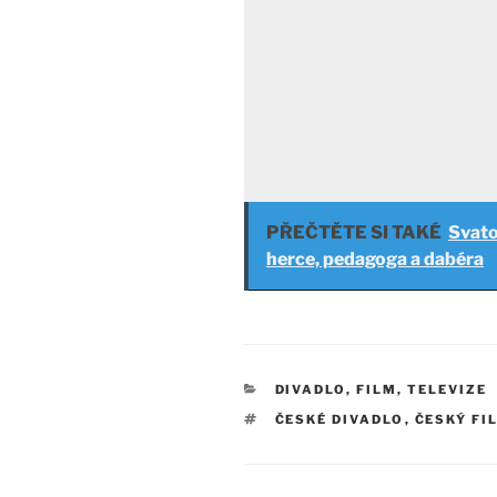
PŘEČTĚTE SI TAKÉ
Svato
herce, pedagoga a dabéra
RUBRIKY
DIVADLO, FILM, TELEVIZE
ŠTÍTKY
ČESKÉ DIVADLO
,
ČESKÝ FI