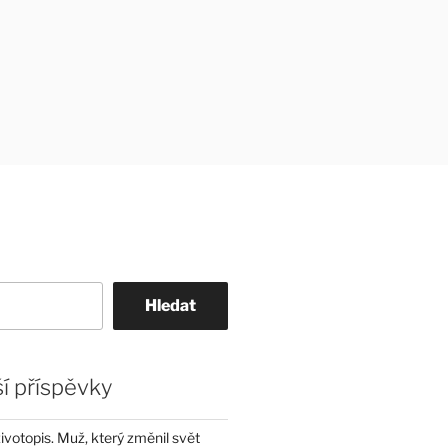
Hledat
í příspěvky
životopis. Muž, který změnil svět