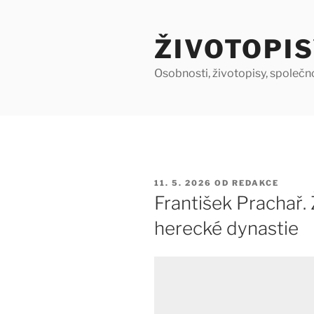
Přejít
k
ŽIVOTOPIS
obsahu
webu
Osobnosti, životopisy, společn
PUBLIKOVÁNO
11. 5. 2026
OD
REDAKCE
František Prachař.
herecké dynastie