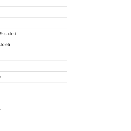
. století
toletí
y
y