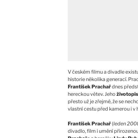
V českém filmu a divadle existu
historie několika generací. Pra
František Prachař
dnes předst
hereckou větev. Jeho
životopi
přesto už je zřejmé, že se nechc
vlastní cestu před kamerou i v
František Prachař
(
leden 200
divadlo, film i umění přirozeno