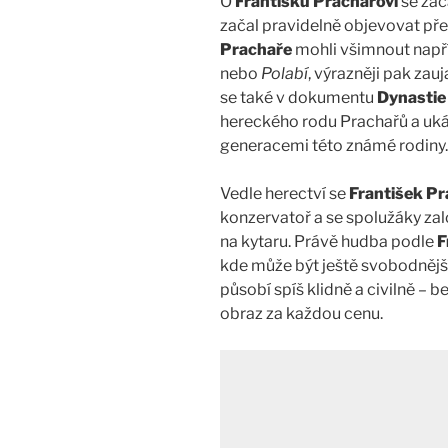
O
Františku Prachařovi
se zača
začal pravidelně objevovat pře
Prachaře
mohli všimnout napří
nebo
Polabí
, výrazněji pak zauj
se také v dokumentu
Dynastie
hereckého rodu Prachařů a uká
generacemi této známé rodiny.
Vedle herectví se
František Pr
konzervatoř a se spolužáky založ
na kytaru. Právě hudba podle
F
kde může být ještě svobodnějš
působí spíš klidně a civilně – 
obraz za každou cenu.