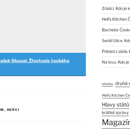
Zrádci. Kdo je 
Hell’s Kitchen 
Bachelor Česk
Seriál Ulice. Kd
Poklad z půdy. 
pluk Skopal. Životopis českého
Na lovu. Kdo je
druhá 
atletika
Hell’s Kitchen Č
Hlavy států
LM
,
HERCI
krátké zprávy
Magazí