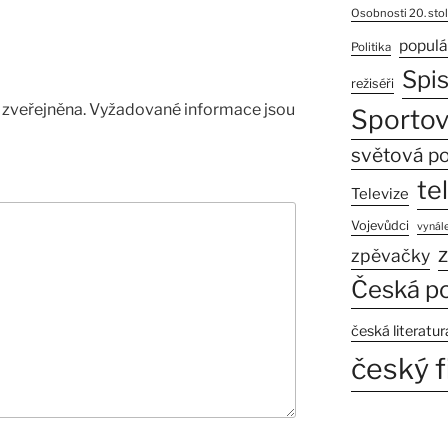
Osobnosti 20. stol
populá
Politika
Spi
režiséři
zveřejněna.
Vyžadované informace jsou
Sportov
světová po
te
Televize
Vojevůdci
vynále
z
zpěvačky
Česká po
česká literatur
český f