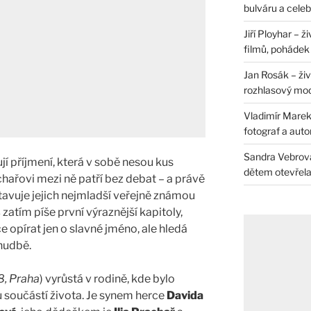
bulváru a celeb
Jiří Ployhar – 
filmů, pohádek i
Jan Rosák – živ
rozhlasový mo
Vladimír Marek 
fotograf a auto
Sandra Vebrová 
jí příjmení, která v sobě nesou kus
dětem otevřela 
chařovi mezi ně patří bez debat – a právě
avuje jejich nejmladší veřejně známou
s
zatím píše první výraznější kapitoly,
e opírat jen o slavné jméno, ale hledá
 hudbě.
8, Praha
) vyrůstá v rodině, kde bylo
u součástí života. Je synem herce
Davida