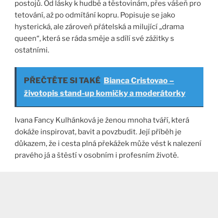
postojů. Od lásky k hudbě a těstovinám, přes vášeň pro
tetování, až po odmítání kopru. Popisuje se jako
hysterická, ale zároveň přátelská a milující „drama
queen“, která se ráda směje a sdílí své zážitky s
ostatními​
​.
PŘEČTĚTE SI TAKÉ
Bianca Cristovao –
životopis stand-up komičky a moderátorky
Ivana Fancy Kulhánková je ženou mnoha tváří, která
dokáže inspirovat, bavit a povzbudit. Její příběh je
důkazem, že i cesta plná překážek může vést k nalezení
pravého já a štěstí v osobním i profesním životě.