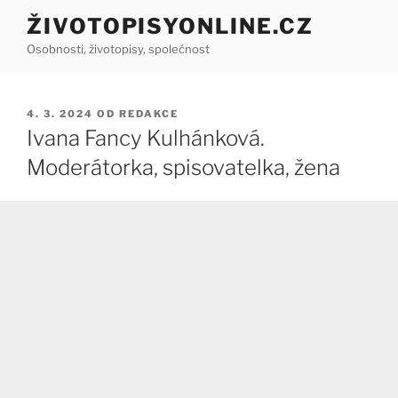
Přejít
ŽIVOTOPISYONLINE.CZ
k
Osobnosti, životopisy, společnost
obsahu
webu
PUBLIKOVÁNO
4. 3. 2024
OD
REDAKCE
Ivana Fancy Kulhánková.
Moderátorka, spisovatelka, žena