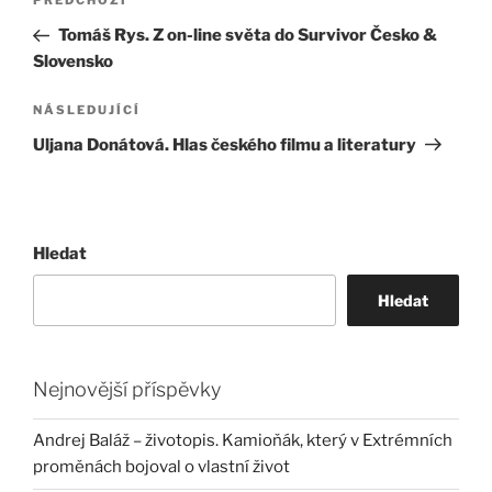
Předchozí
PŘEDCHOZÍ
pro
příspěvek
Tomáš Rys. Z on-line světa do Survivor Česko &
příspěvek
Slovensko
Následující
NÁSLEDUJÍCÍ
příspěvek
Uljana Donátová. Hlas českého filmu a literatury
Hledat
Hledat
Nejnovější příspěvky
Andrej Baláž – životopis. Kamioňák, který v Extrémních
proměnách bojoval o vlastní život