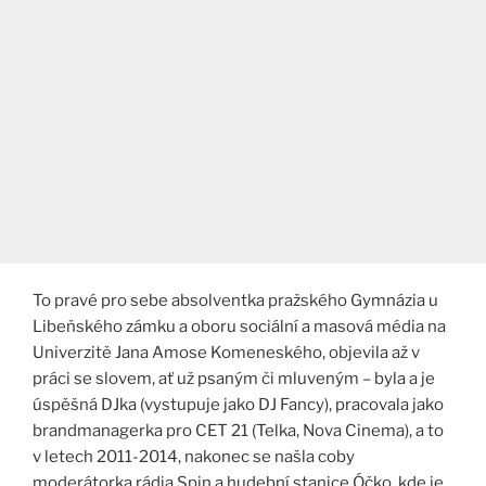
To pravé pro sebe absolventka pražského Gymnázia u
Libeňského zámku a oboru sociální a masová média na
Univerzitě Jana Amose Komeneského, objevila až v
práci se slovem, ať už psaným či mluveným – byla a je
úspěšná DJka (vystupuje jako DJ Fancy), pracovala jako
brandmanagerka pro CET 21 (Telka, Nova Cinema), a to
v letech 2011-2014, nakonec se našla coby
moderátorka rádia Spin a hudební stanice Óčko, kde je