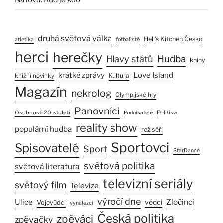
druhá světová válka
Hell’s Kitchen Česko
atletika
fotbalisté
herci
herečky
Hlavy států
Hudba
knihy
Love Island
krátké zprávy
Kultura
knižní novinky
Magazín
nekrolog
Olympijské hry
Panovníci
Osobnosti 20. století
Politika
Podnikatelé
reality show
populární hudba
režiséři
Sportovci
Spisovatelé
Sport
StarDance
světová politika
světová literatura
televizní seriály
světový film
Televize
výročí dne
Zločinci
Ulice
vědci
Vojevůdci
vynálezci
Česká politika
zpěváci
zpěvačky