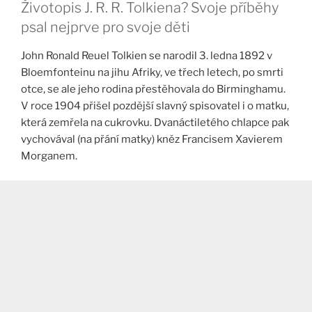
Životopis J. R. R. Tolkiena? Svoje příběhy
psal nejprve pro svoje děti
John Ronald Reuel Tolkien se narodil 3. ledna 1892 v
Bloemfonteinu na jihu Afriky, ve třech letech, po smrti
otce, se ale jeho rodina přestěhovala do Birminghamu.
V roce 1904 přišel pozdější slavný spisovatel i o matku,
která zemřela na cukrovku. Dvanáctiletého chlapce pak
vychovával (na přání matky) kněz Francisem Xavierem
Morganem.