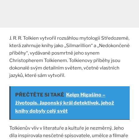
J. R. R. Tolkien vytvořil rozsáhlou mytologii Středozemě,
která zahrnuje knihy jako „Silmarillion“ a „Nedokončené
příběhy“, vydávané posmrtně jeho synem
Christopherem Tolkienem. Tolkienovy příběhy jsou
dokonalé svým detailním světem, včetně vlastních
jazyků, které sám vytvořil.
PŘEČTĚTE SI TAKÉ
Keigo Higašino –
životopis. Japonský král detektivek, jehož
knihy dobyly celý svět
Tolkienův vliv v literatuře a kultuře je nezměrný. Jeho
díla inspirovala nesčetné spisovatele, umělce a filmaře