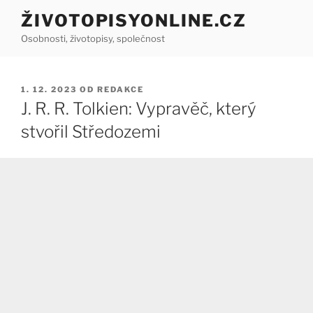
Přejít
ŽIVOTOPISYONLINE.CZ
k
Osobnosti, životopisy, společnost
obsahu
webu
PUBLIKOVÁNO
1. 12. 2023
OD
REDAKCE
J. R. R. Tolkien: Vypravěč, který
stvořil Středozemi