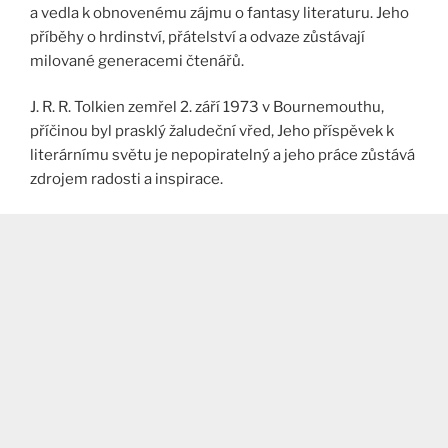
a vedla k obnovenému zájmu o fantasy literaturu. Jeho
příběhy o hrdinství, přátelství a odvaze zůstávají
milované generacemi čtenářů.
J. R. R. Tolkien zemřel 2. září 1973 v Bournemouthu,
příčinou byl prasklý žaludeční vřed, Jeho příspěvek k
literárnímu světu je nepopiratelný a jeho práce zůstává
zdrojem radosti a inspirace.