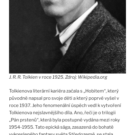
J. R. R. Tolkien v roce 1925. Zdroj: Wikipedia.org
Tolkienova literární kariéra začala s „Hobitem“, který
původně napsal pro svoje děti a který poprvé vyšel v
roce 1937. Jeho fenomenální úspěch vedl k vytvoření
Tolkienova nejslavnějšího díla. Ano, řeči je o trilogii
„Pán prstenů“, která byla postupně vydána mezi roky
1954-1955. Tato epická sága, zasazená do bohatě
vykresleného fantasy světa Středozemě, se stala