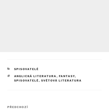
RUBRIKY
SPISOVATELÉ
ŠTÍTKY
ANGLICKÁ LITERATURA
,
FANTASY
,
SPISOVATELÉ
,
SVĚTOVÁ LITERATURA
Navigace
Předchozí
PŘEDCHOZÍ