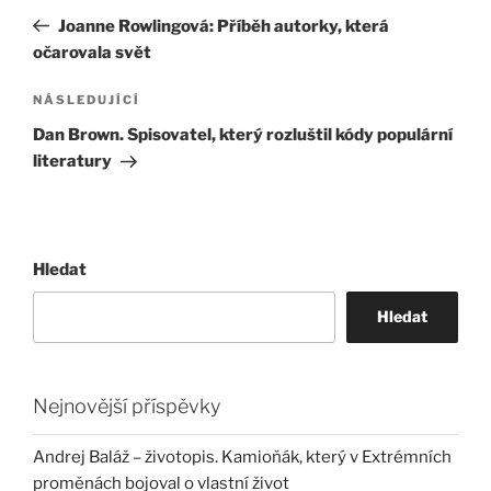
pro
příspěvek
Joanne Rowlingová: Příběh autorky, která
příspěvek
očarovala svět
Následující
NÁSLEDUJÍCÍ
příspěvek
Dan Brown. Spisovatel, který rozluštil kódy populární
literatury
Hledat
Hledat
Nejnovější příspěvky
Andrej Baláž – životopis. Kamioňák, který v Extrémních
proměnách bojoval o vlastní život