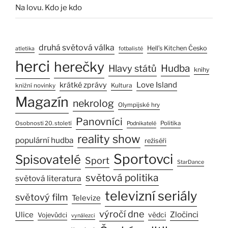
Na lovu. Kdo je kdo
druhá světová válka
Hell’s Kitchen Česko
atletika
fotbalisté
herci
herečky
Hlavy států
Hudba
knihy
Love Island
krátké zprávy
Kultura
knižní novinky
Magazín
nekrolog
Olympijské hry
Panovníci
Osobnosti 20. století
Politika
Podnikatelé
reality show
populární hudba
režiséři
Sportovci
Spisovatelé
Sport
StarDance
světová politika
světová literatura
televizní seriály
světový film
Televize
výročí dne
Zločinci
Ulice
vědci
Vojevůdci
vynálezci