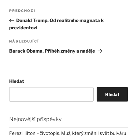
Navigace
Předchozí
PŘEDCHOZÍ
pro
příspěvek
Donald Trump. Od realitního magnáta k
příspěvek
prezidentovi
Následující
NÁSLEDUJÍCÍ
příspěvek
Barack Obama. Příběh změny a naděje
Hledat
Hledat
Nejnovější příspěvky
Perez Hilton – životopis. Muž, který změnil svět bulváru