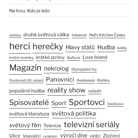
Na lovu. Kdo je kdo
druhá světová válka
Hell’s Kitchen Česko
atletika
fotbalisté
herci
herečky
Hlavy států
Hudba
knihy
Love Island
krátké zprávy
Kultura
knižní novinky
Magazín
nekrolog
Olympijské hry
Panovníci
Osobnosti 20. století
Politika
Podnikatelé
reality show
populární hudba
režiséři
Sportovci
Spisovatelé
Sport
StarDance
světová politika
světová literatura
televizní seriály
světový film
Televize
výročí dne
Ulice
Zločinci
vědci
Vojevůdci
vynálezci