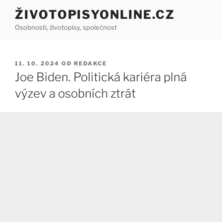
Přejít
ŽIVOTOPISYONLINE.CZ
k
Osobnosti, životopisy, společnost
obsahu
webu
PUBLIKOVÁNO
11. 10. 2024
OD
REDAKCE
Joe Biden. Politická kariéra plná
výzev a osobních ztrát